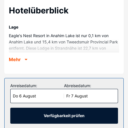
Hotelüberblick
Lage
Eagle's Nest Resort in Anahim Lake ist nur 0,1 km von
Anahim Lake und 15,4 km von Tweedsmuir Provincial Park
entfernt. Diese Lodge in Strandnähe ist 22,7 km von
Kappan Lake entfernt.
Mehr
Zimmer
Mach es dir in einem der 7 Zimmer, die individuell
ausgestattet sind, gemütlich. Ein WLAN-Internetzugang
(kostenlos) steht zur Verfügung. Die Badezimmer bieten
Anreisedatum:
Abreisedatum:
Duschen und kostenlose Toilettenartikel.
Do 6 August
Fr 7 August
Ausstattung der Anlage
Genieße die den schönen Ausblick von folgenden Punkten:
Terrasse und Garten. Außerdem kannst du kostenloses
Verfügbarkeit prüfen
WLAN nutzen. Unterstützung bei der Tourenplanung/beim
Ticketerwerb, ein Picknickbereich und ein Bankettsaal