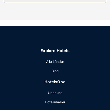
stehen ebenfalls zur Verfügung.
Restaurant
Genieße Abendessen bei Crystal Room, einem Restaurant
mit Schwerpunkt auf amerikanische Küche. Oder bleib
gemütlich auf deinem Zimmer und nutz den Zimmerservice
(bitte Zeiten beachten). Gegen Gebühr wird täglich von
07:30 Uhr bis 09:00 Uhr ein nach Wunsch zubereitetes
Frühstück angeboten.
Explore Hotels
Sonstige Einrichtungen
Die Rezeption ist nur zu bestimmten Zeiten besetzt. Für
Alle Länder
Veranstaltungen beherbergt diese Lodge 2
Blog
Tagungsräume. Der Flughafentransfer (auf Anfrage) ist
kostenpflichtig; außerdem gibt es vor Ort Folgendes:
HotelsOne
Parken ohne Service (kostenlos).
Über uns
Hotelinhaber