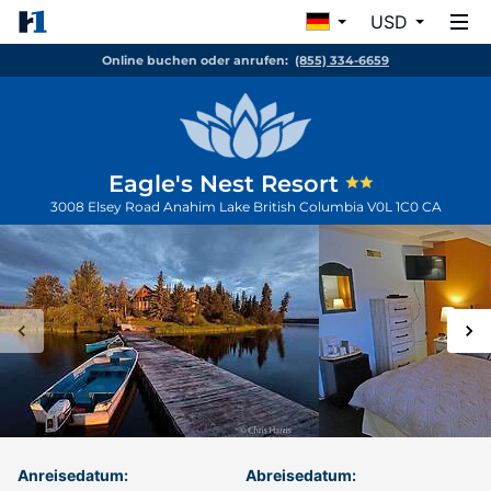
USD
Online buchen oder anrufen:
(855) 334-6659
Eagle's Nest Resort
3008 Elsey Road
Anahim Lake
British Columbia
V0L 1C0
CA
Anreisedatum:
Abreisedatum: