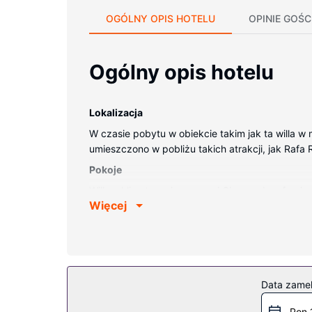
OGÓLNY OPIS HOTELU
OPINIE GOŚC
Ogólny opis hotelu
Lokalizacja
W czasie pobytu w obiekcie takim jak ta willa w m
umieszczono w pobliżu takich atrakcji, jak Rafa 
Pokoje
Willa z klimatyzacją zapewni Ci wygodę, oferują
Więcej
Bezpłatny bezprzewodowy dostęp do internetu z
to oddzielne strefy wypoczynkowe i kuchenka m
Udogodnienia w obiekcie
Zrelaksuj się w spa, które oferuje masaż, zabieg
oferuje również udogodnienia takie jak bezpłat
Data zame
wahadłowy autobus kursujący do pobliskich atrak
Pon 