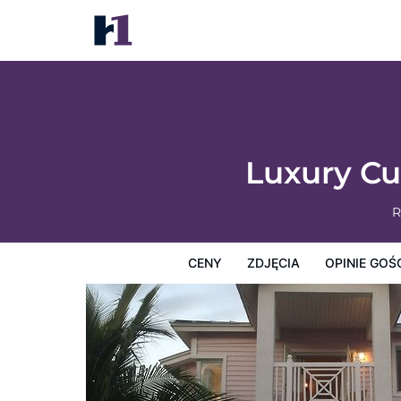
Luxury Custom Villa 210 At Resorts World
Ceny
Zdjęcia
Opinie Gości
Mapę
Usługi Hotel
Luxury Cu
R
CENY
ZDJĘCIA
OPINIE GOŚ