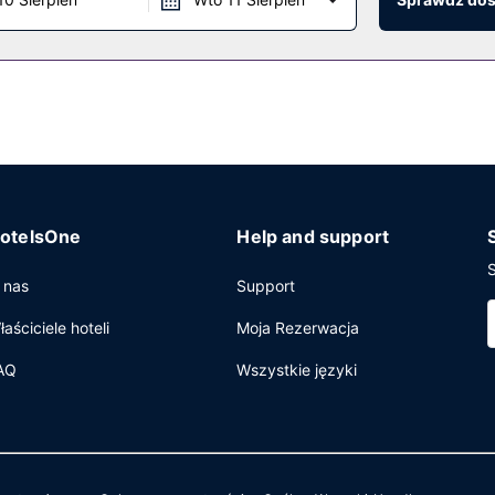
cji Tides, jednej z wielu w obiekcie takim jak willa, gdzie możesz z
rzy basenie i 6 bary/salony klubowe.
 i pralnia. Płatne udogodnienia to transport z i na lotnisko. Dostęp
otelsOne
Help and support
S
 nas
Support
łaściciele hoteli
Moja Rezerwacja
AQ
Wszystkie języki