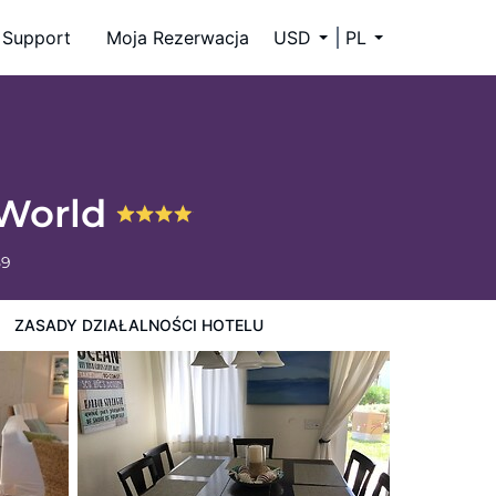
Support
Moja Rezerwacja
USD
PL
 World
59
ZASADY DZIAŁALNOŚCI HOTELU