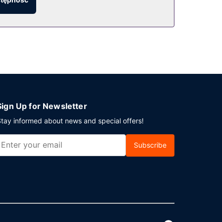
naleźć 6 restauracje i kawiarnię. Ożywcze napoje
na jest także taka usługa jak bezpłatne
Sign Up for Newsletter
tay informed about news and special offers!
Subscribe