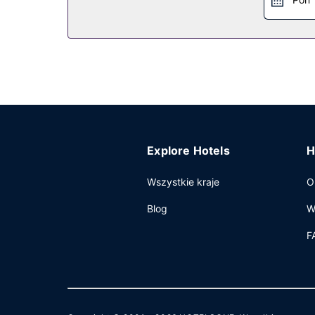
Restauracja
Spróbuj kuchni takiej jak owoce morza w restaura
znajdziesz w jednym z lokali: bar plażowy, bar p
Pozostałe udogodnienia
Udogodnienia biznesowe to personel wielojęzyczny
parkowanie samodzielne.
Explore Hotels
H
Wszystkie kraje
O
Blog
W
F