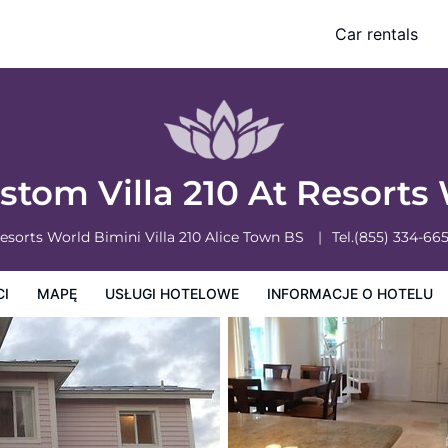
Car rentals
owe
Informacje o hotelu
Zasady działalności hotelu
stom Villa 210 At Resorts
esorts World Bimini Villa 210
Alice Town
BS
Tel.
(855) 334-66
CI
MAPĘ
USŁUGI HOTELOWE
INFORMACJE O HOTELU