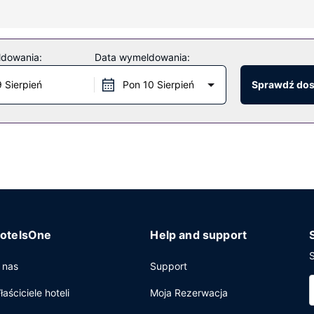
enia. Dostępne są również takie udogodnienia, jak bezpłatny bezpr
ldowania:
Data wymeldowania:
zakąskowy/delikatesy. Ożywcze napoje znajdziesz w jednym z lokali:
9 Sierpień
Pon 10 Sierpień
Sprawdź do
a w holu, recepcja całodobowa oraz personel wielojęzyczny. Udogo
otelsOne
Help and support
S
 nas
Support
łaściciele hoteli
Moja Rezerwacja