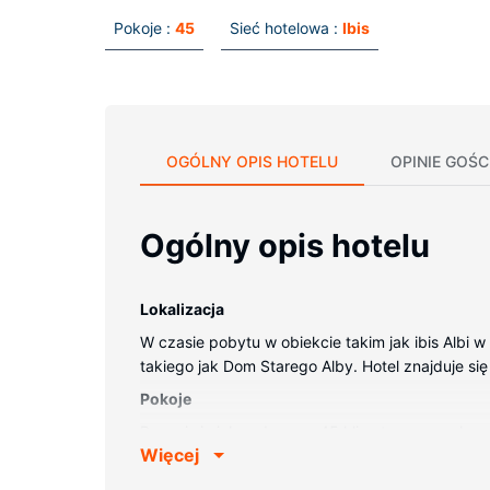
Pokoje :
45
Sieć hotelowa :
Ibis
OGÓLNY OPIS HOTELU
OPINIE GOŚC
Ogólny opis hotelu
Lokalizacja
W czasie pobytu w obiekcie takim jak ibis Albi w 
takiego jak Dom Starego Alby. Hotel znajduje się 
Pokoje
Poczuj się jak w domu w 45 klimatyzowanych po
Więcej
łączność ze światem, a telewizja cyfrowa — roz
Udogodnienia obejmują telefon oraz sejfy i biurk