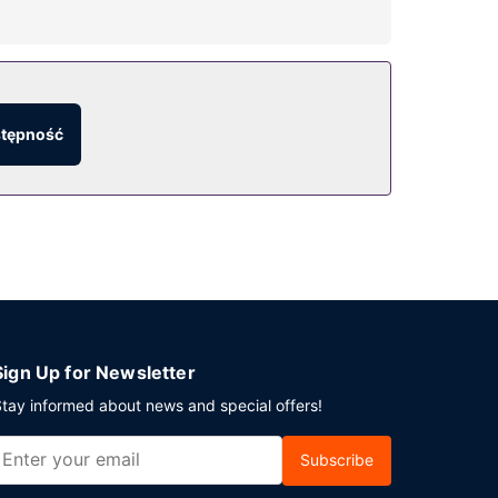
zewodowy dostęp do internetu i sala/salon gier.
 bar/salon klubowy. Śniadanie w formie bufetu
stępność
dnienia na miejscu to samodzielne parkowanie
Sign Up for Newsletter
tay informed about news and special offers!
Subscribe