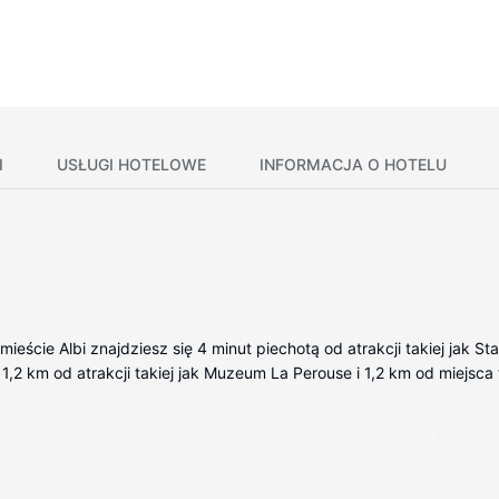
I
USŁUGI HOTELOWE
INFORMACJA O HOTELU
mieście Albi znajdziesz się 4 minut piechotą od atrakcji takiej jak St
1,2 km od atrakcji takiej jak Muzeum La Perouse i 1,2 km od miejsca t
kojach, których wyposażenie to telewizor płaskoekranowy. Bezpła
rywkę. Prywatna łazienka — wyposażenie: prysznic, bezpłatne przybo
a.