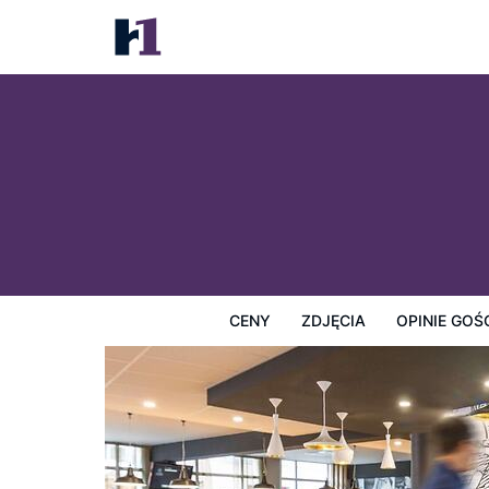
ibis Albi
Ceny
Zdjęcia
Opinie Gości
Mapę
Usługi Hotel
CENY
ZDJĘCIA
OPINIE GOŚ