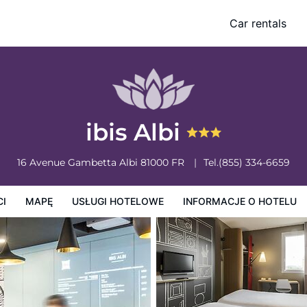
Car rentals
owe
Informacje o hotelu
Zasady działalności hotelu
ibis Albi
16 Avenue Gambetta
Albi
81000
FR
Tel.
(855) 334-6659
CI
MAPĘ
USŁUGI HOTELOWE
INFORMACJE O HOTELU