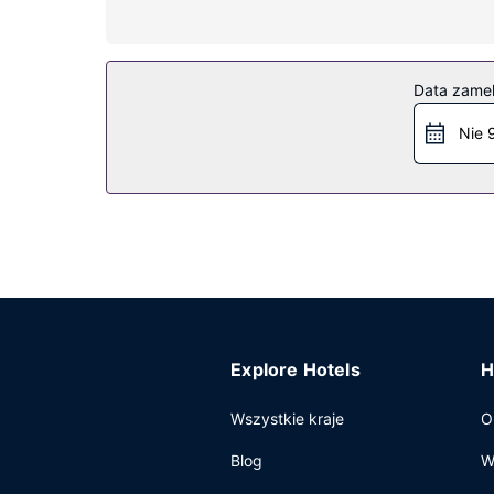
Udogodnienia w obiekcie
Udogodnienia rekreacyjne to rowery do wypożycz
Restauracja
Data zame
W obiekcie ibis Albi apetyt gości zaspokoi bar 
Nie 
jest podawane codziennie od 6 do 10 za opłatą.
Pozostałe udogodnienia
Udogodnienia biznesowe to bezpłatne czasopism
(za opłatą).
Explore Hotels
H
Wszystkie kraje
O
Blog
W