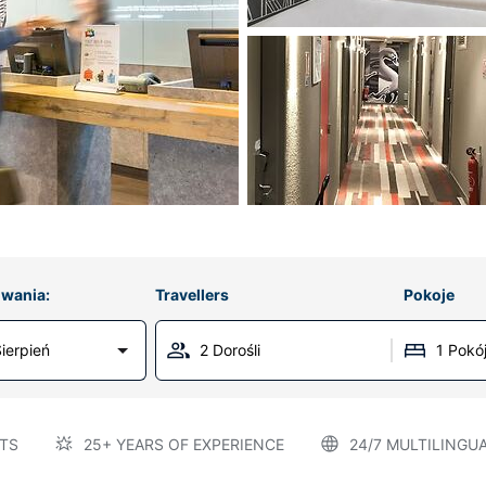
wania:
Travellers
Pokoje
ierpień
2 Dorośli
1 Pokó
TS
25+ YEARS OF EXPERIENCE
24/7 MULTILINGU