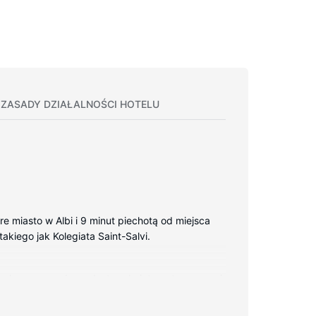
ZASADY DZIAŁALNOŚCI HOTELU
are miasto w Albi i 9 minut piechotą od miejsca
akiego jak Kolegiata Saint-Salvi.
tny bezprzewodowy dostęp do internetu zapewni
ry toaletowe i suszarki do włosów.