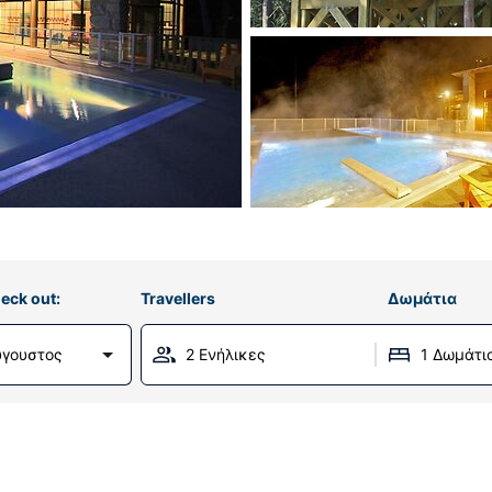
eck out:
Travellers
Δωμάτια
ύγουστος
2 Ενήλικες
1 Δωμάτι