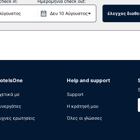
heck in:
Ημερομηνία check out:
 (επιπλέον χρέωση) που καλύπτει αποστάσεις 3.00 χλμ..
Αύγουστος
Δευ 10 Αύγουστος
έλεγχος διαθε
ριο, το οποίο εξυπηρετεί τους επισκέπτες σε αυτό το κατάλυμα 
ο μπαρ/lounge. Με επιπλέον χρέωση είναι διαθέσιμο πρωινό (ευρ
νο. Στους χώρους μας θα βρείτε στάθμευση με περιορισμούς.
otelsOne
Help and support
S
χετικά με
Support
υνεργάτες
Η κράτησή μου
υχνες ερωτησεις
Όλες οι γλώσσες