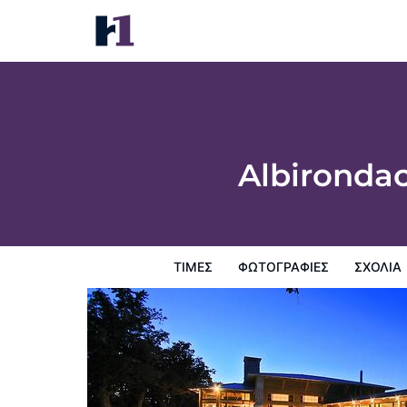
Albirondack Park Camping Lodge and Sp
Τιμές
Φωτογραφίες
σχόλια
Χάρτης
Παροχες 
Albironda
ΤΙΜΈΣ
ΦΩΤΟΓΡΑΦΊΕΣ
ΣΧΌΛΙΑ