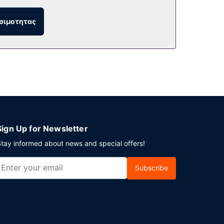
σιμοτητας
(Albirondack Park Camping Lodge and Spa).
ωπαϊκό) καθημερινά μεταξύ 9:00 π.μ. - 11:00
Sign Up for Newsletter
tay informed about news and special offers!
Subscribe