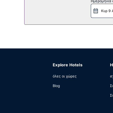
Ημερομηνία c
επισκέπτες μπορούν να πάρουν το λεωφορειάκι
Κυρ 9 
Εστιατόριο
Απολαύστε ένα καταπληκτικό γεύμα στο εστιατό
Χαλαρώστε στο τέλος της μέρας με ένα ποτό στ
π.μ..
Άλλες παροχές
Η ρεσεψιόν λειτουργεί συγκεκριμένες ώρες μό
Explore Hotels
H
όλες οι χώρες
σ
Blog
Σ
Σ