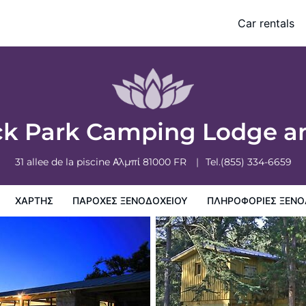
a
Car rentals
ξενοδοχειου
Πληροφορίες ξενοδοχείου
Πολιτικη ξενοδοχείων
ck Park Camping Lodge a
31 allee de la piscine
Αλμπί
81000
FR
Tel.
(855) 334-6659
ΧΆΡΤΗΣ
ΠΑΡΟΧΕΣ ΞΕΝΟΔΟΧΕΙΟΥ
ΠΛΗΡΟΦΟΡΊΕΣ ΞΕΝΟ