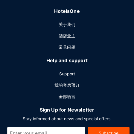
HotelsOne
关于我们
酒店业主
常见问题
Help and support
Support
我的客房预订
全部语言
Sign Up for Newsletter
Stay informed about news and special offers!
Subscribe