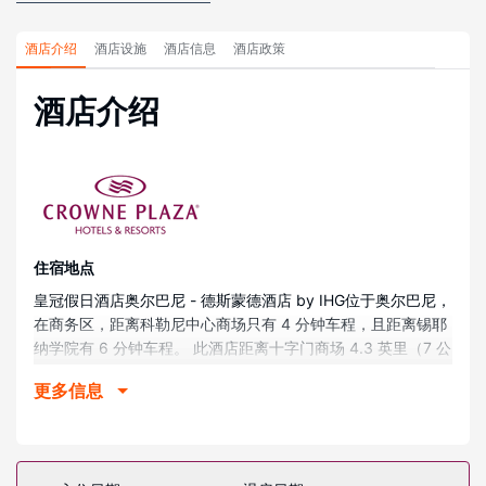
酒店介绍
酒店设施
酒店信息
酒店政策
酒店介绍
住宿地点
皇冠假日酒店奥尔巴尼 - 德斯蒙德酒店 by IHG位于奥尔巴尼，
在商务区，距离科勒尼中心商场只有 4 分钟车程，且距离锡耶
纳学院有 6 分钟车程。 此酒店距离十字门商场 4.3 英里（7 公
里），距离纽约州立大学奥尔巴尼分校 5.2 英里（8.4 公
更多信息
里）。
客房
酒店有 322 间客房，提供液晶电视。提供免费无线网络，方便
您与朋友保持联系；数码频道可满足您的娱乐需求。浴室提供