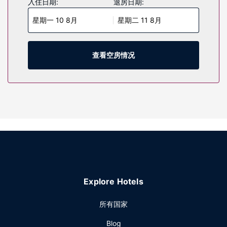
入住日期:
退房日期:
浴缸或淋浴、免费洗浴用品和吹风机。便利设施包括电话，以
星期一 10 8月
星期二 11 8月
及保险箱和书桌。
物业设施
不要错过室内游泳池、24 小时健身中心和自行车租赁等众多度
查看空房情况
假设施。此酒店还提供免费 WiFi、婚庆服务和大堂壁炉。借助
运行范围达 3 英里 的免费区内班车，您可方便前往附近的景
点。
餐厅
您可以去服务皇冠假日酒店奥尔巴尼 - 德斯蒙德酒店 by IHG住
客的Mr. D's享用美味餐饮。在忙碌的一天后，不妨去酒吧/酒廊
轻松一下。即点即煮早餐（收费）供应时间为：周一至周五
07:00 至 11:30，周末 07:00 至 12:00。
其他设施
特色服务/设施包括24 小时商务中心、快速入住和快速退房。
Explore Hotels
计划在奥尔巴尼举办活动？这家酒店拥有 2177 平方米
（23433 平方英尺）的空间，包括会议中心和14 间会议室。
所有国家
24 小时往返机场班车是免费的。
Blog