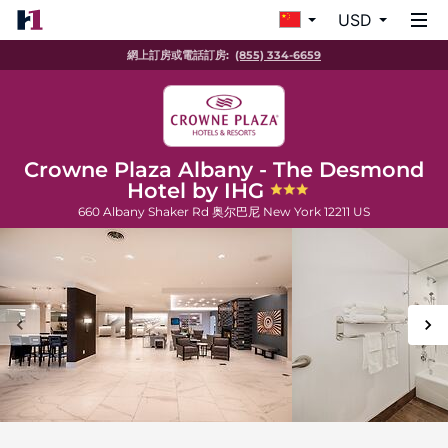
USD
網上訂房或電話訂房:
(855) 334-6659
Crowne Plaza Albany - The Desmond
Hotel by IHG
660 Albany Shaker Rd
奥尔巴尼
New York
12211
US