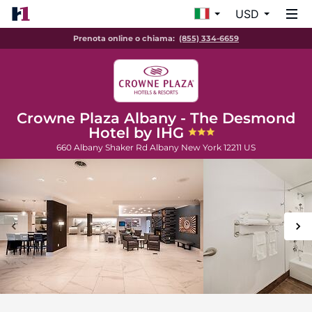
USD
Prenota online o chiama:
(855) 334-6659
Crowne Plaza Albany - The Desmond
Hotel by IHG
660 Albany Shaker Rd
Albany
New York
12211
US