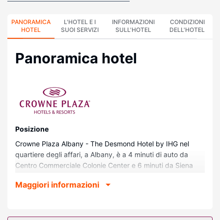
PANORAMICA
L'HOTEL E I
INFORMAZIONI
CONDIZIONI
HOTEL
SUOI SERVIZI
SULL'HOTEL
DELL'HOTEL
Panoramica hotel
Posizione
Crowne Plaza Albany - The Desmond Hotel by IHG nel
quartiere degli affari, a Albany, è a 4 minuti di auto da
Centro Commerciale Colonie Center e 6 minuti da Siena
College. Questo hotel si trova a 7 km da Crossgates Mall e
Maggiori informazioni
8,4 km da University at Albany.
Camere
Soggiorna in una delle 322 camere della struttura,