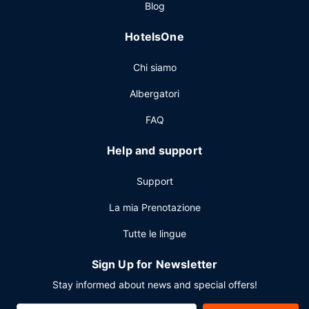
Blog
su ordinazione è servita nei giorni feriali dalle ore 07:00 alle
ore 11:30 e nel fine settimana dalle ore 07:00 alle ore
HotelsOne
12:00, dietro pagamento di un supplemento.
Altre attrattive
Chi siamo
Potrai usufruire di un business center aperto 24 ore su 24,
Albergatori
check-in veloce e check-out veloce. Stai pianificando un
evento a Albany? Presso un hotel avrai a disposizione 2177
FAQ
metri quadrati di spazio con un centro congressi e 14 sale
riunioni. Una navetta per l'aeroporto (andata e ritorno) è
Help and support
disponibile gratuitamente 24 ore su 24.
Support
La mia Prenotazione
Tutte le lingue
Sign Up for Newsletter
Stay informed about news and special offers!