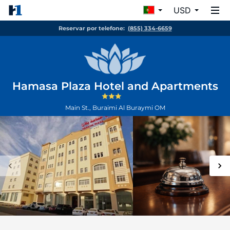
USD
Reservar por telefone:
(855) 334-6659
Hamasa Plaza Hotel and Apartments
Main St., Buraimi
Al Buraymi
OM