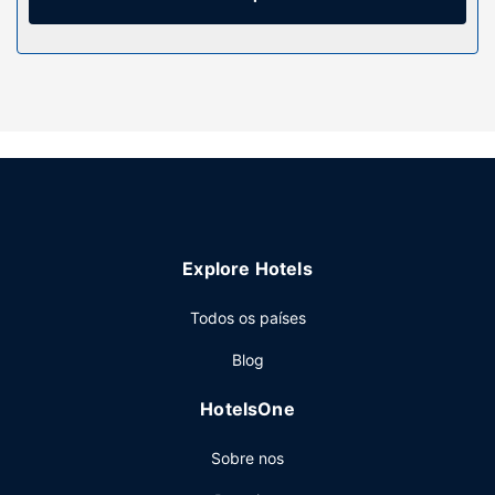
Serviço do hotel
Algumas das comodidades e serviços em destaque
incluem Wi-fi grátis e serviços de concierge.
Restaurante
Encontrará várias opções para petiscar ou saborear uma
refeição ligeira neste aparthotel, incluindo uma cafetaria e
serviço de quarto 24 horas. Comece as suas manhãs da
melhor forma com um pequeno-almoço continental grátis,
servido diariamente entre as 7:00 e as 10:00.
Explore Hotels
Outros serviços
As principais comodidades incluem jornais grátis no lobby,
Todos os países
uma receção aberta 24 horas e assistência multilingue. Há
Blog
estacionamento grátis no local.
HotelsOne
Sobre nos