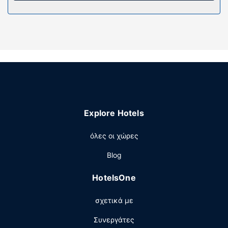
προϊόντα προσωπικής περιποίησης και μπιντέδες. Οι
παροχές περιλαμβάνουν χρηματοκιβώτια και βραστήρες
νερού. Παρέχεται επίσης οροφοκομία καθημερινά.
Παροχές καταλύματος
Κάντε δώρο στον εαυτό σας μια επίσκεψη στο σπα, το
οποίο προσφέρει θεραπείες περιποίησης σώματος και
θεραπείες περιποίησης προσώπου. Μπορείτε να
επωφεληθείτε από τις ψυχαγωγικές δυνατότητες, όπως:
εξωτερική πισίνα, χαμάμ και γυμναστήριο. Οι επιπλέον
Explore Hotels
παροχές σε αυτό το ξενοδοχείο περιλαμβάνουν δωρεάν
ασύρματο ίντερνετ, υπηρεσίες concierge και
όλες οι χώρες
κομμωτήριο. Οι επισκέπτες μπορούν να μεταφερθούν σε
κοντινούς προορισμούς με το λεωφορειάκι της περιοχής
Blog
(επιπλέον χρέωση).
HotelsOne
Εστιατόριο
Πάρτε κάτι να φάτε σε μία από τις πολλές επιλογές
σχετικά με
εστίασης που υπάρχουν σε αυτό το ξενοδοχείο και
περιλαμβάνουν 3 εστιατόρια και 5 καφετέριες. Με
Συνεργάτες
επιπλέον χρέωση είναι διαθέσιμο πρωινό (ευρωπαϊκό)