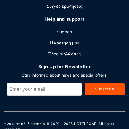
καθημερινά μεταξύ 8:00 π.μ. - 10:30 π.μ..
Συχνες ερωτησεις
Άλλες παροχές
Help and support
Στις σημαντικές παροχές περιλαμβάνονται ρεσεψιόν
όλο το 24ωρο, αποθήκευση αποσκευών και μια
Support
βιβλιοθήκη. Με επιπλέον χρέωση παρέχεται
λεωφορειάκι για μεταφορά από και προς το αεροδρόμιο
Η κράτησή μου
(διαθέσιμο 24 ώρες το 24ωρο) και στους χώρους μας θα
Όλες οι γλώσσες
βρείτε επίσης δωρεάν στάθμευση με παρκαδόρο.
Sign Up for Newsletter
Stay informed about news and special offers!
Subscribe
πνευματική ιδιοκτησία © 2001 - 2026
HOTELSONE
. All rights