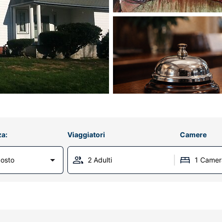
za:
Viaggiatori
Camere
osto
2 Adulti
1 Camer