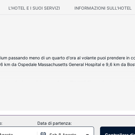
L'HOTEL E I SUOI SERVIZI
INFORMAZIONI SULL'HOTEL
ium passando meno di un quarto d'ora al volante puoi prendere in c
 9,6 km da Ospedale Massachusetts General Hospital e 9,6 km da B
omplete di aria condizionata e Smart TV. Il Wi-Fi gratuito ti consente d
po' di svago. I bagni dispongono di combinazione doccia/vasca e set d
e tutti i giorni.
te tutti i giorni dalle ore 08:30 alle ore 10:00.
o:
Data di partenza:
Agosto
Sab 8 Agosto
Controllare di