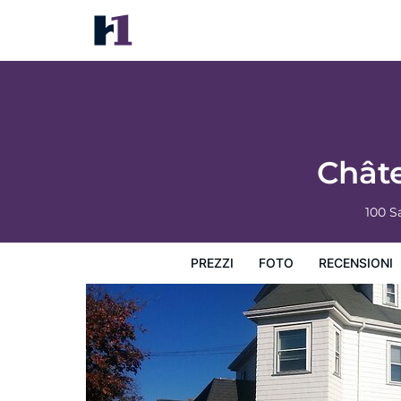
Château sur Mer Bed & Breakfast
Prezzi
Foto
Recensioni
Mappa
L'hotel e i suoi s
Chât
100 S
PREZZI
FOTO
RECENSIONI