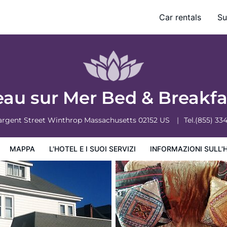
Car rentals
Su
ervizi
Informazioni sull'hotel
Condizioni dell'hotel
eau sur Mer Bed & Breakf
argent Street
Winthrop
Massachusetts
02152
US
Tel.
(855) 33
MAPPA
L'HOTEL E I SUOI SERVIZI
INFORMAZIONI SULL'