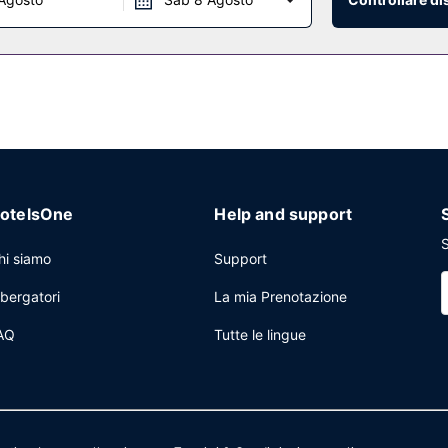
otelsOne
Help and support
S
hi siamo
Support
lbergatori
La mia Prenotazione
AQ
Tutte le lingue