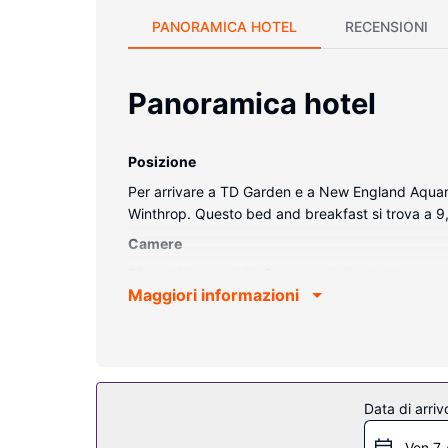
PANORAMICA HOTEL
RECENSIONI
Panoramica hotel
Posizione
Per arrivare a TD Garden e a New England Aquar
Winthrop. Questo bed and breakfast si trova a
Camere
Rilassati in una delle 3 camere della struttura, c
Maggiori informazioni
con canali via cavo è l'ideale per concedersi un 
ventilatori a soffitto, mentre le pulizie sono eseguit
Ristorante
La colazione continentale viene servita gratuitamen
Altre attrattive
Data di arriv
Il un parcheggio gratuito è disponibile in loco.
Ven 7 