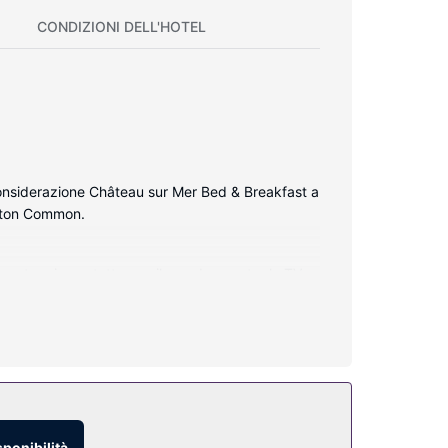
CONDIZIONI DELL'HOTEL
onsiderazione Château sur Mer Bed & Breakfast a
oston Common.
i restare in contatto con il mondo, mentre la TV
i cortesia gratuiti. I comfort includono
sponibilità