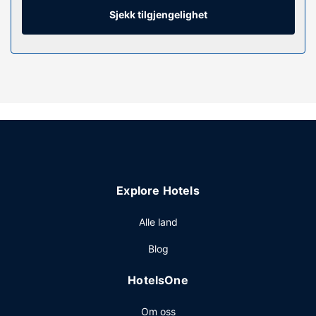
(inkludert) og hårføner. Rommet har safe og skrivebord,
Sjekk tilgjengelighet
samt telefon med lokalsamtaler (inkludert).
Fasiliteter på eiendommen
Nyt en rekke rekreasjonsfasiliteter på stedet, som et
innendørsbasseng, en vannsklie og et boblebad. Dette
hotellet har i tillegg wi-fi (inkludert) og bankettsal.
Restaurant
Som gjest på Best Western Premier Winnipeg East kan du
innta et måltid på Sherwood's Bistro and Bar eller stikke
innom dagligvarebutikken/storkiosken. Stedet har en
Explore Hotels
bar/lounge hvor du kan slukke tørsten med din
yndlingsdrink. Frokostbuffé tilbys daglig fra kl. 06.00 til kl.
Alle land
10.00 mot et tillegg.
Andre fasiliteter
Blog
Gjester har tilgang til blant annet et døgnåpent
HotelsOne
forretningssenter, hurtigutsjekking og
renseri-/vaskeritjenester. Dette hotellet tilbyr 3 møtelokaler
Om oss
for ulike typer møter og eventer. Gjestene tilbys ubetjent