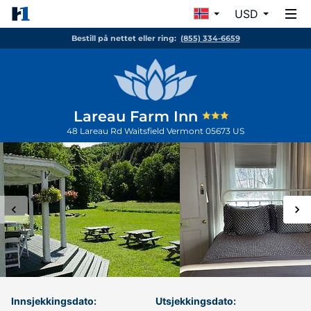
USD
Bestill på nettet eller ring:
(855) 334-6659
Lareau Farm Inn
48 Lareau Rd
Waitsfield
Vermont
05673
US
Innsjekkingsdato:
Utsjekkingsdato: