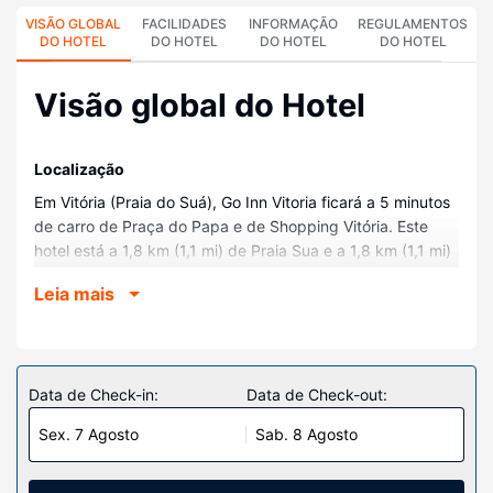
VISÃO GLOBAL
FACILIDADES
INFORMAÇÃO
REGULAMENTOS
DO HOTEL
DO HOTEL
DO HOTEL
DO HOTEL
Visão global do Hotel
Localização
Em Vitória (Praia do Suá), Go Inn Vitoria ficará a 5 minutos
de carro de Praça do Papa e de Shopping Vitória. Este
hotel está a 1,8 km (1,1 mi) de Praia Sua e a 1,8 km (1,1 mi)
de Praia do Meio.
Leia mais
Quartos
Sinta-se em casa num dos 152 quartos com um televisor
LCD. Mantenha-se em contacto graças à internet sem fios.
As casas de banho privativas dispõem de um polibã,
Data de Check-in:
Data de Check-out:
artigos de higiene exclusivos e secadores de cabelo. As
Sex. 7 Agosto
Sab. 8 Agosto
comodidades incluem ainda telefone, além de cofres e de
secretárias.