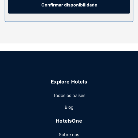
Serviço do hotel
Confirmar disponibilidade
Participe nas várias atividades recreativas do local,
incluindo uma sala de fitness aberta 24 horas, ou aprecie
soberbas vistas a partir do jardim. O espaço dispõe
também de Wi-fi grátis e de apoio para excursões/compra
de bilhetes.
Restaurante
Para recarregar baterias, venha até ao restaurante dGo
Inn Vitoria, ou dê um salto até snack-bar/pastelaria. O
hotel serve pequeno-almoços buffet durante a semana
entre as 6:00 e as 10:00 e aos fins de semana entre as
Explore Hotels
6:30 e as 10:30, mediante uma sobretaxa.
Outros serviços
Todos os países
As principais comodidades incluem uma receção aberta
Blog
24 horas, armazenamento de bagagem e uma lavandaria.
Há estacionamento no local.
HotelsOne
Sobre nos