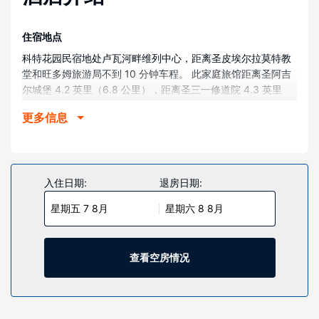
住宿地点
科特花园民宿地处卢瓦河畔维列中心，距离圣皮埃尔拉莫特教
堂和旺多姆旅游局不到 10 分钟车程。 此家庭旅馆距离圣阿吉
尔城堡 4.2 英里（6.8 公里），距离圣三一修道院 4.3 英里
（6.9 公里）。
更多信息
客房
有 3 间客房提供微波炉；您定能在旅途中找到家的舒适。私人
浴室提供免费洗浴用品和吹风机。便利设施包括茶具/咖啡用具
和熨斗/熨衣板；而且按要求提供提供客房服务。
入住日期:
退房日期:
物业设施
星期五 7 8月
星期六 8 8月
您可到露台和花园欣赏美景，还可利用免费 WiFi等服务和设
施。
查看空房情况
餐厅
每日 07:30 至 09:30 提供免费的全套早餐。
其他设施