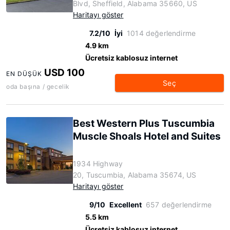
Blvd, Sheffield, Alabama 35660, US
Haritayı göster
7.2/10
İyi
1014 değerlendirme
4.9 km
Ücretsiz kablosuz internet
USD 100
EN DÜŞÜK
Seç
oda başına / gecelik
Best Western Plus Tuscumbia
Muscle Shoals Hotel and Suites
1934 Highway
20, Tuscumbia, Alabama 35674, US
Haritayı göster
9/10
Excellent
657 değerlendirme
5.5 km
Ücretsiz kablosuz internet