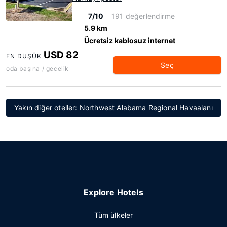
7/10
191 değerlendirme
5.9 km
Ücretsiz kablosuz internet
USD 82
EN DÜŞÜK
Seç
oda başına / gecelik
Yakın diğer oteller: Northwest Alabama Regional Havaalanı
Explore Hotels
Tüm ülkeler