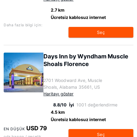
2.7 km
Ücretsiz kablosuz internet
Daha fazla bilgi için:
Seç
Days Inn by Wyndham Muscle
Shoals Florence
2701 Woodward Ave, Muscle
Shoals, Alabama 35661, US
Haritayı göster
8.8/10
İyi
1001 değerlendirme
4.5 km
Ücretsiz kablosuz internet
USD 79
EN DÜŞÜK
Seç
oda başına / gecelik