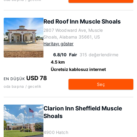
Red Roof Inn Muscle Shoals
2807 Woodward Ave, Muscle
Shoals, Alabama 35661, US
Haritayı göster
6.8/10
Fair
315 değerlendirme
4.5 km
Ücretsiz kablosuz internet
USD 78
EN DÜŞÜK
Seç
oda başına / gecelik
Clarion Inn Sheffield Muscle
Shoals
4900 Hatch