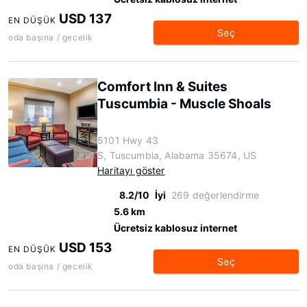
USD 137
EN DÜŞÜK
Seç
oda başına / gecelik
Comfort Inn & Suites
Tuscumbia - Muscle Shoals
5101 Hwy 43
S, Tuscumbia, Alabama 35674, US
Haritayı göster
8.2/10
İyi
269 değerlendirme
5.6 km
Ücretsiz kablosuz internet
USD 153
EN DÜŞÜK
Seç
oda başına / gecelik