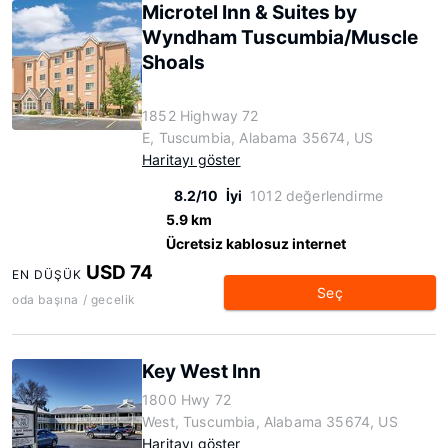
Microtel Inn & Suites by
Wyndham Tuscumbia/Muscle
Shoals
1852 Highway 72
E, Tuscumbia, Alabama 35674, US
Haritayı göster
8.2/10
İyi
1012 değerlendirme
5.9 km
Ücretsiz kablosuz internet
USD 74
EN DÜŞÜK
Seç
oda başına / gecelik
Key West Inn
1800 Hwy 72
West, Tuscumbia, Alabama 35674, US
Haritayı göster