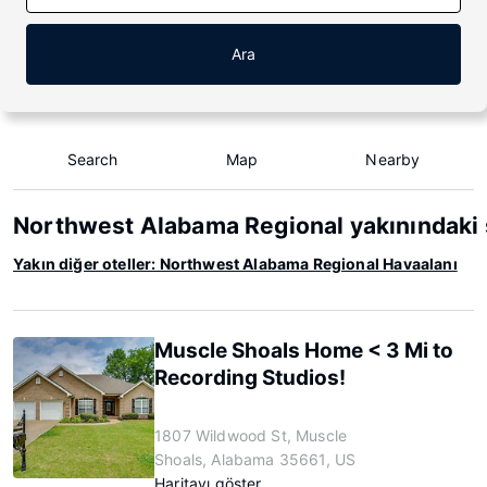
Ara
Search
Map
Nearby
Northwest Alabama Regional yakınındaki 
Yakın diğer oteller: Northwest Alabama Regional Havaalanı
Muscle Shoals Home < 3 Mi to
Recording Studios!
1807 Wildwood St, Muscle
Shoals, Alabama 35661, US
Haritayı göster