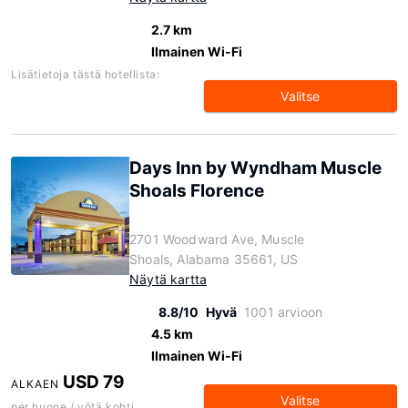
2.7 km
Ilmainen Wi-Fi
Lisätietoja tästä hotellista:
Valitse
Days Inn by Wyndham Muscle
Shoals Florence
2701 Woodward Ave, Muscle
Shoals, Alabama 35661, US
Näytä kartta
8.8/10
Hyvä
1001 arvioon
4.5 km
Ilmainen Wi-Fi
USD 79
ALKAEN
Valitse
per huone / yötä kohti