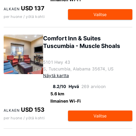
USD 137
ALKAEN
Valitse
per huone / yötä kohti
Comfort Inn & Suites
Tuscumbia - Muscle Shoals
5101 Hwy 43
S, Tuscumbia, Alabama 35674, US
Näytä kartta
8.2/10
Hyvä
269 arvioon
5.6 km
Ilmainen Wi-Fi
USD 153
ALKAEN
Valitse
per huone / yötä kohti