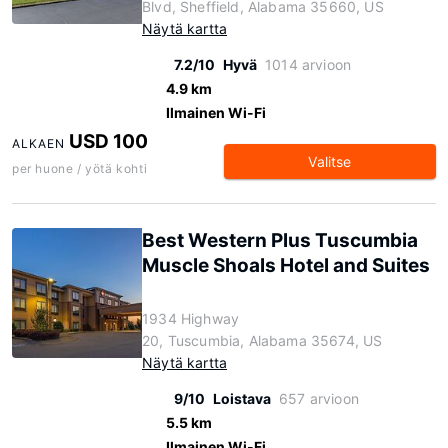
Blvd, Sheffield, Alabama 35660, US
Näytä kartta
7.2/10
Hyvä
1014 arvioon
4.9 km
Ilmainen Wi-Fi
USD 100
ALKAEN
Valitse
per huone / yötä kohti
Best Western Plus Tuscumbia
Muscle Shoals Hotel and Suites
1934 Highway
20, Tuscumbia, Alabama 35674, US
Näytä kartta
9/10
Loistava
657 arvioon
5.5 km
Ilmainen Wi-Fi