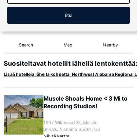
Etsi
Search
Map
Nearby
Suositeltavat hotellit lähellä lentokentt
Lisää hotelleja lähellä kohdetta: Northwest Alabama Regional 
Muscle Shoals Home < 3 Mi to
Recording Studios!
1807 Wildwood St, Muscle
Shoals, Alabama 35661, US
Näytä kartta