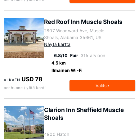
Red Roof Inn Muscle Shoals
2807 Woodward Ave, Muscle
Shoals, Alabama 35661, US
Näytä kartta
6.8/10
Fair
315 arvioon
4.5 km
Ilmainen Wi-Fi
USD 78
ALKAEN
Valitse
per huone / yötä kohti
Clarion Inn Sheffield Muscle
Shoals
4900 Hatch