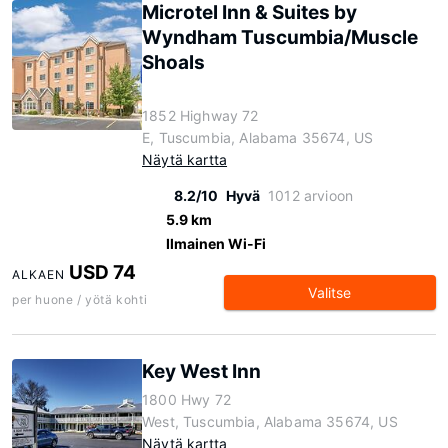
Microtel Inn & Suites by
Wyndham Tuscumbia/Muscle
Shoals
1852 Highway 72
E, Tuscumbia, Alabama 35674, US
Näytä kartta
8.2/10
Hyvä
1012 arvioon
5.9 km
Ilmainen Wi-Fi
USD 74
ALKAEN
Valitse
per huone / yötä kohti
Key West Inn
1800 Hwy 72
West, Tuscumbia, Alabama 35674, US
Näytä kartta