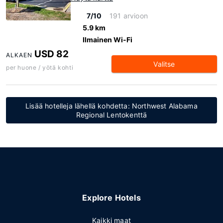
7/10
191 arvioon
5.9 km
Ilmainen Wi-Fi
USD 82
ALKAEN
Valitse
per huone / yötä kohti
Lisää hotelleja lähellä kohdetta: Northwest Alabama
Regional Lentokenttä
Explore Hotels
Kaikki maat