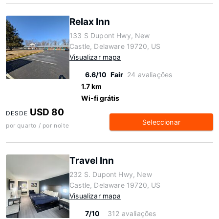
Relax Inn
133 S Dupont Hwy, New
Castle, Delaware 19720, US
Visualizar mapa
6.6/10
Fair
24 avaliações
1.7 km
Wi-fi grátis
USD 80
DESDE
Seleccionar
por quarto / por noite
Travel Inn
232 S. Dupont Hwy, New
Castle, Delaware 19720, US
Visualizar mapa
7/10
312 avaliações