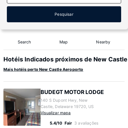
Pesquisar
Search
Map
Nearby
Hotéis Indicados próximos de New Castle
Mais hotéis perto New Castle Aeroporto
BUDEGT MOTOR LODGE
140 S Dupont Hwy, New
Castle, Delaware 19720, US
Visualizar mapa
5.4/10
Fair
3 avaliações