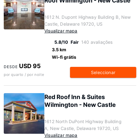
Roof Wilmington - New Castle
1612 N. Dupont Highway Building B, New
Castle, Delaware 19720, US
Visualizar mapa
5.8/10
Fair
140 avaliações
3.5 km
Wi-fi grátis
USD 95
DESDE
Seleccionar
por quarto / por noite
Red Roof Inn & Suites
Wilmington - New Castle
1612 North DuPont Highway Building
A, New Castle, Delaware 19720, US
Visualizar mapa