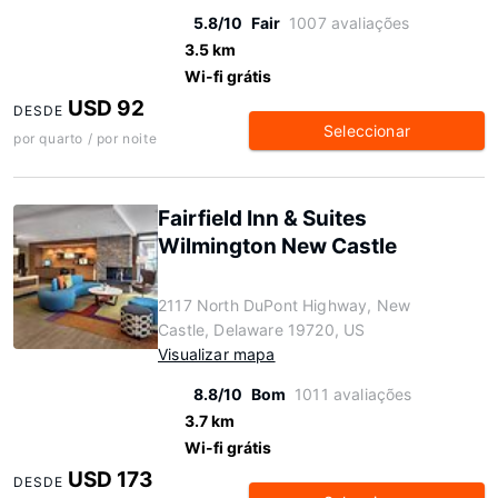
5.8/10
Fair
1007 avaliações
3.5 km
Wi-fi grátis
USD 92
DESDE
Seleccionar
por quarto / por noite
Fairfield Inn & Suites
Wilmington New Castle
2117 North DuPont Highway, New
Castle, Delaware 19720, US
Visualizar mapa
8.8/10
Bom
1011 avaliações
3.7 km
Wi-fi grátis
USD 173
DESDE