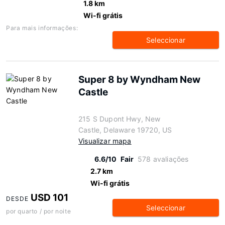
1.8 km
Wi-fi grátis
Para mais informações:
Seleccionar
Super 8 by Wyndham New
Castle
215 S Dupont Hwy, New
Castle, Delaware 19720, US
Visualizar mapa
6.6/10
Fair
578 avaliações
2.7 km
Wi-fi grátis
USD 101
DESDE
Seleccionar
por quarto / por noite