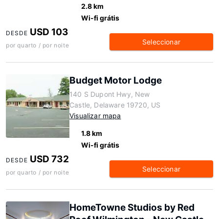
2.8 km
Wi-fi grátis
USD 103
DESDE
Seleccionar
por quarto / por noite
Budget Motor Lodge
140 S Dupont Hwy, New
Castle, Delaware 19720, US
Visualizar mapa
1.8 km
Wi-fi grátis
USD 732
DESDE
Seleccionar
por quarto / por noite
HomeTowne Studios by Red