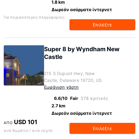
1.8 km
Δωρεάν ασύρματο ίντερνετ
Για περισσότερες πληροφορίες:
Επιλέξτε
Super 8 by Wyndham New
Castle
215 S Dupont Hwy, New
Castle, Delaware 19720, US
Εμφάνιση χάρτη
6.6/10
Fair
578 κριτικές
2.7 km
Δωρεάν ασύρματο ίντερνετ
USD 101
ΑΠΌ
Επιλέξτε
ανά δωμάτιο / ανά νύχτα