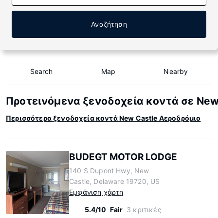
Αναζήτηση
Search
Map
Nearby
Προτεινόμενα ξενοδοχεία κοντά σε New
Περισσότερα ξενοδοχεία κοντά New Castle Αεροδρόμιο
BUDEGT MOTOR LODGE
140 S Dupont Hwy, New
Castle, Delaware 19720, US
Εμφάνιση χάρτη
5.4/10
Fair
3 κριτικές