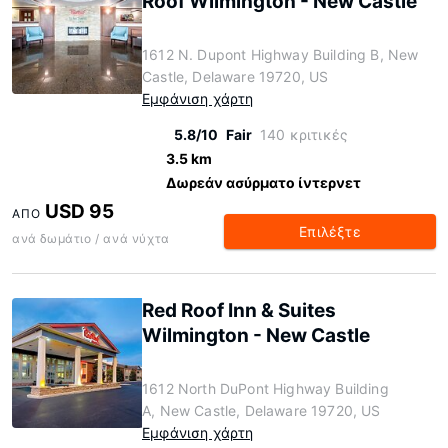
Roof Wilmington - New Castle
1612 N. Dupont Highway Building B, New
Castle, Delaware 19720, US
Εμφάνιση χάρτη
5.8/10
Fair
140 κριτικές
3.5 km
Δωρεάν ασύρματο ίντερνετ
USD 95
ΑΠΌ
Επιλέξτε
ανά δωμάτιο / ανά νύχτα
Red Roof Inn & Suites
Wilmington - New Castle
1612 North DuPont Highway Building
A, New Castle, Delaware 19720, US
Εμφάνιση χάρτη