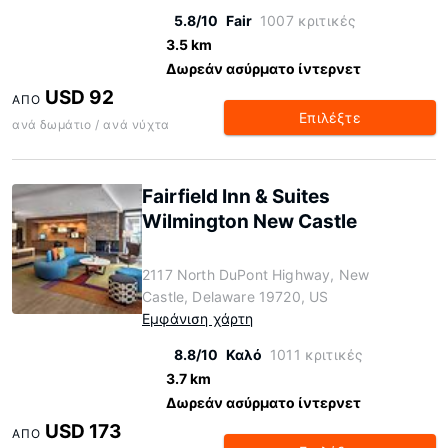
5.8/10
Fair
1007 κριτικές
3.5 km
Δωρεάν ασύρματο ίντερνετ
USD 92
ΑΠΌ
Επιλέξτε
ανά δωμάτιο / ανά νύχτα
Fairfield Inn & Suites
Wilmington New Castle
2117 North DuPont Highway, New
Castle, Delaware 19720, US
Εμφάνιση χάρτη
8.8/10
Καλό
1011 κριτικές
3.7 km
Δωρεάν ασύρματο ίντερνετ
USD 173
ΑΠΌ