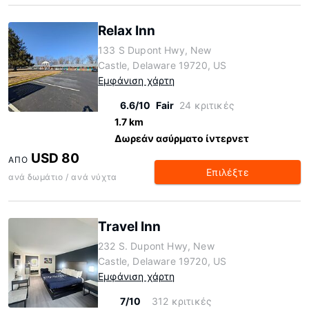
Relax Inn
133 S Dupont Hwy, New
Castle, Delaware 19720, US
Εμφάνιση χάρτη
6.6/10
Fair
24 κριτικές
1.7 km
Δωρεάν ασύρματο ίντερνετ
USD 80
ΑΠΌ
Επιλέξτε
ανά δωμάτιο / ανά νύχτα
Travel Inn
232 S. Dupont Hwy, New
Castle, Delaware 19720, US
Εμφάνιση χάρτη
7/10
312 κριτικές