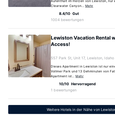
Aufenthalt im Herzen von Lewiston, nur 
Clearwater Canyon...
Mehr
8.4/10
Gut
1004 bewertungen
Lewiston Vacation Rental w
Access!
557 Park St, Unit 17, Lewiston, Idah
Dieses Apartment in Lewiston ist nur e
Vollmer Park und 13 Gehminuten von Fath
Apartment ist...
Mehr
10/10
Hervorragend
1 bewertungen
Weitere Hotels in der Nähe von Lewist