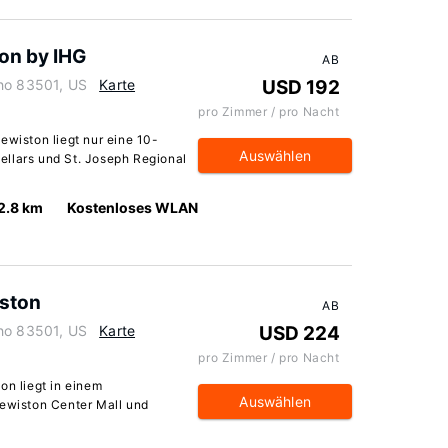
on by IHG
AB
aho 83501, US
Karte
USD 192
pro Zimmer / pro Nacht
ewiston liegt nur eine 10-
Auswählen
ellars und St. Joseph Regional
2.8 km
Kostenloses WLAN
iston
AB
aho 83501, US
Karte
USD 224
pro Zimmer / pro Nacht
on liegt in einem
Auswählen
Lewiston Center Mall und