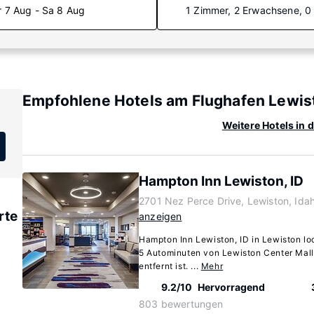
r 7 Aug - Sa 8 Aug
1 Zimmer, 2 Erwachsene, 0
Empfohlene Hotels am Flughafen Lewis
Weitere Hotels in
Hampton Inn Lewiston, ID
2701 Nez Perce Drive, Lewiston, Ida
rte
anzeigen
Hampton Inn Lewiston, ID in Lewiston loc
5 Autominuten von Lewiston Center Mal
entfernt ist. ...
Mehr
9.2/10
Hervorragend
803 bewertungen