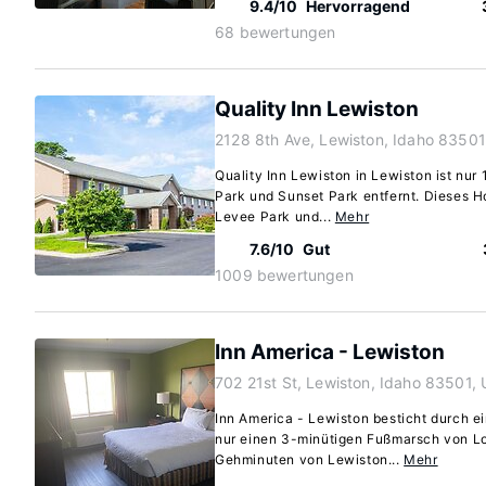
9.4/10
Hervorragend
68 bewertungen
Quality Inn Lewiston
2128 8th Ave, Lewiston, Idaho 83501
Quality Inn Lewiston in Lewiston ist nu
Park und Sunset Park entfernt. Dieses Ho
Levee Park und...
Mehr
7.6/10
Gut
1009 bewertungen
Inn America - Lewiston
702 21st St, Lewiston, Idaho 83501,
Inn America - Lewiston besticht durch ei
nur einen 3-minütigen Fußmarsch von L
Gehminuten von Lewiston...
Mehr