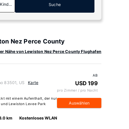
 Kinder
Suche
ton Nez Perce County
 der Nähe von Lewiston Nez Perce County Flughafen
AB
ho 83501, US
Karte
USD 199
pro Zimmer / pro Nacht
kt mit einem Aufenthalt, der nur
Auswählen
l und Lewiston Levee Park
3.0 km
Kostenloses WLAN