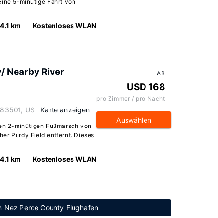
eine 5-minütige Fahrt von
4.1 km
Kostenloses WLAN
/ Nearby River
AB
USD 168
pro Zimmer / pro Nacht
o 83501, US
Karte anzeigen
Auswählen
inen 2-minütigen Fußmarsch von
er Purdy Field entfernt. Dieses
4.1 km
Kostenloses WLAN
on Nez Perce County Flughafen