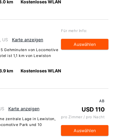
3.0 km
Kostenloses WLAN
Für mehr Info:
, US
Karte anzeigen
Auswählen
r 15 Gehminuten von Locomotive
tel ist 1,1 km von Lewiston
3.9 km
Kostenloses WLAN
AB
 US
Karte anzeigen
USD 110
pro Zimmer / pro Nacht
ne zentrale Lage in Lewiston,
ocomotive Park und 10
Auswählen