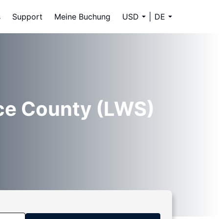
s
Support
Meine Buchung
USD
DE
rce County (LWS)