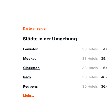
Karte anzeigen
Städte in der Umgebung
Lewiston
38 Hotels
4.
Moskau
38 Hotels
39.
Clarkston
38 Hotels
5.
Peck
36 Hotels
46.
Reubens
30 Hotels
36.
Mehr…