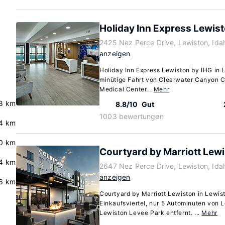
Holiday Inn Express Lewist
2425 Nez Perce Drive, Lewiston, Id
anzeigen
Holiday Inn Express Lewiston by IHG in L
minütige Fahrt von Clearwater Canyon C
Medical Center...
Mehr
8 km
8.8/10
Gut
1003 bewertungen
4 km
0 km
Courtyard by Marriott Lew
4 km
2647 Nez Perce Drive, Lewiston, Id
anzeigen
6 km
Courtyard by Marriott Lewiston in Lewist
Einkaufsviertel, nur 5 Autominuten von 
Lewiston Levee Park entfernt. ...
Mehr