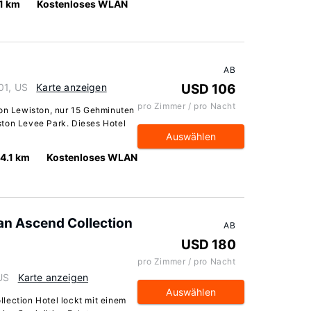
.1 km
Kostenloses WLAN
AB
01, US
Karte anzeigen
USD 106
pro Zimmer / pro Nacht
von Lewiston, nur 15 Gehminuten
ston Levee Park. Dieses Hotel
Auswählen
4.1 km
Kostenloses WLAN
an Ascend Collection
AB
USD 180
pro Zimmer / pro Nacht
US
Karte anzeigen
Auswählen
lection Hotel lockt mit einem