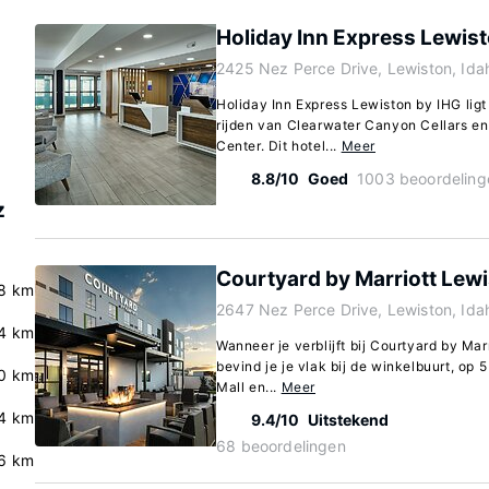
Holiday Inn Express Lewist
2425 Nez Perce Drive, Lewiston, Id
Holiday Inn Express Lewiston by IHG ligt
rijden van Clearwater Canyon Cellars en
Center. Dit hotel...
Meer
8.8/10
Goed
1003 beoordeling
z
Courtyard by Marriott Lew
8 km
2647 Nez Perce Drive, Lewiston, Id
4 km
Wanneer je verblijft bij Courtyard by Mar
bevind je je vlak bij de winkelbuurt, op 
0 km
Mall en...
Meer
4 km
9.4/10
Uitstekend
68 beoordelingen
6 km