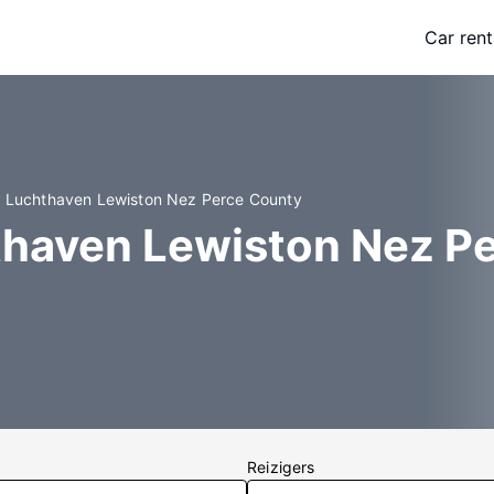
Car rent
an Luchthaven Lewiston Nez Perce County
hthaven Lewiston Nez P
Reizigers