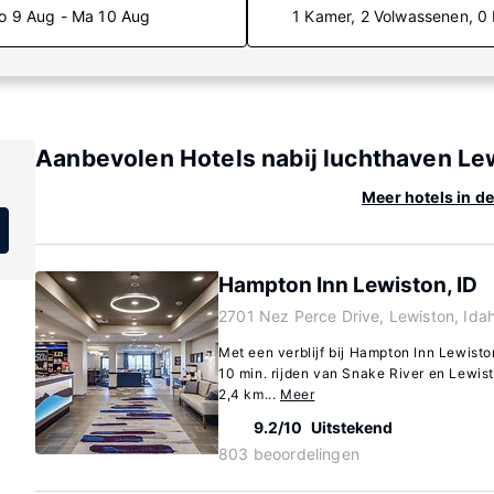
o 9 Aug - Ma 10 Aug
1 Kamer, 2 Volwassenen, 0
Aanbevolen Hotels nabij luchthaven Le
Meer hotels in d
Hampton Inn Lewiston, ID
2701 Nez Perce Drive, Lewiston, Ida
Met een verblijf bij Hampton Inn Lewiston
10 min. rijden van Snake River en Lewisto
2,4 km...
Meer
9.2/10
Uitstekend
803 beoordelingen