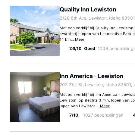
Quality Inn Lewiston
2128 8th Ave, Lewiston, Idaho 83501
Met een verblijf bij Quality Inn Lewiston
kwartiertje lopen van Locomotive Park en
1,1 km...
Meer
7.6/10
Goed
1009 beoordeling
Inn America - Lewiston
702 21st St, Lewiston, Idaho 83501,
Met een verblijf bij Inn America - Lewist
Lewiston, op slechts 3 min. lopen van L
lopen van Lewiston...
Meer
7/10
1027 beoordelingen