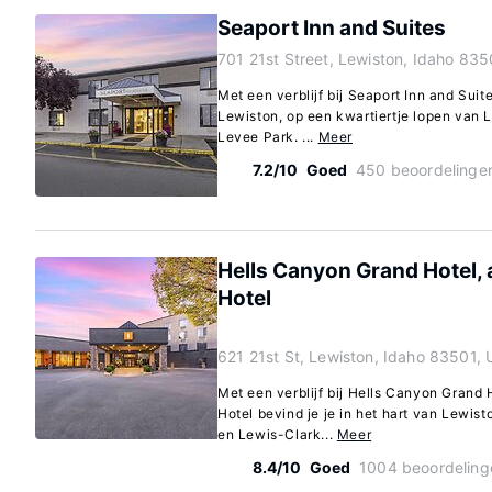
Seaport Inn and Suites
701 21st Street, Lewiston, Idaho 835
Met een verblijf bij Seaport Inn and Suite
Lewiston, op een kwartiertje lopen van
Levee Park. ...
Meer
7.2/10
Goed
450 beoordelinge
Hells Canyon Grand Hotel, 
Hotel
621 21st St, Lewiston, Idaho 83501, 
Met een verblijf bij Hells Canyon Grand 
Hotel bevind je je in het hart van Lewis
en Lewis-Clark...
Meer
8.4/10
Goed
1004 beoordeling