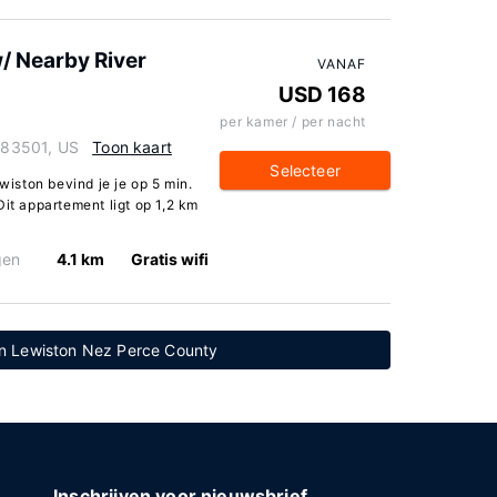
/ Nearby River
VANAF
USD 168
per kamer / per nacht
o 83501, US
Toon kaart
Selecteer
ewiston bevind je je op 5 min.
Dit appartement ligt op 1,2 km
gen
4.1 km
Gratis wifi
en Lewiston Nez Perce County
Inschrijven voor nieuwsbrief