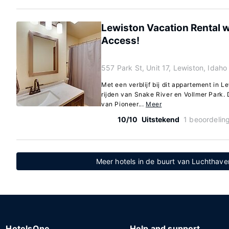
Lewiston Vacation Rental w
Access!
557 Park St, Unit 17, Lewiston, Idah
Met een verblijf bij dit appartement in L
rijden van Snake River en Vollmer Park. 
van Pioneer...
Meer
10/10
Uitstekend
1 beoordelin
Meer hotels in de buurt van Luchthav
HotelsOne
Help and support