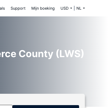
als
Support
Mijn boeking
USD
NL
erce County (LWS)