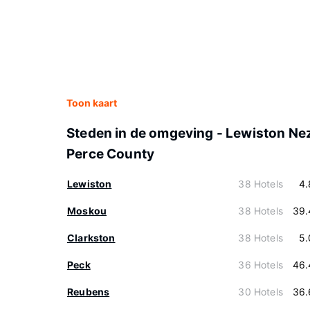
Toon kaart
Steden in de omgeving - Lewiston Ne
Perce County
Lewiston
38 Hotels
4.
Moskou
38 Hotels
39.
Clarkston
38 Hotels
5.
Peck
36 Hotels
46.
Reubens
30 Hotels
36.