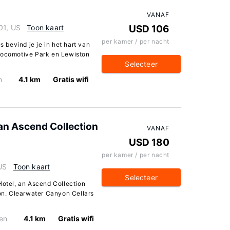
VANAF
01, US
Toon kaart
USD 106
per kamer / per nacht
s bevind je je in het hart van
 Locomotive Park en Lewiston
Selecteer
n
4.1 km
Gratis wifi
an Ascend Collection
VANAF
USD 180
per kamer / per nacht
US
Toon kaart
Selecteer
Hotel, an Ascend Collection
ton. Clearwater Canyon Cellars
en
4.1 km
Gratis wifi