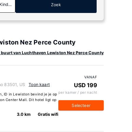
 Kinderen
Zoek
wiston Nez Perce County
e buurt van Luchthaven Lewiston Nez Perce County
VANAF
ho 83501, US
Toon kaart
USD 199
per kamer / per nacht
, ID in Lewiston bevind je je op
n Center Mall. Dit hotel ligt op
Selecteer
3.0 km
Gratis wifi