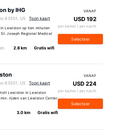
on by IHG
VANAF
aho 83501, US
Toon kaart
USD 192
per kamer / per nacht
 in Lewiston op tien minuten
 St. Joseph Regional Medical
Selecteer
en
2.8 km
Gratis wifi
iston
VANAF
aho 83501, US
Toon kaart
USD 224
per kamer / per nacht
riott Lewiston in Lewiston
5 min. rijden van Lewiston Center
Selecteer
3.0 km
Gratis wifi