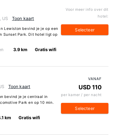
Voor meer info over dit
hotel:
, US
Toon kaart
 in Lewiston bevind je je op een
Selecteer
 Sunset Park. Dit hotel ligt op
en
3.9 km
Gratis wifi
VANAF
 US
Toon kaart
USD 110
per kamer / per nacht
on bevind je je centraal in
ocomotive Park en op 10 min.
Selecteer
4.1 km
Gratis wifi