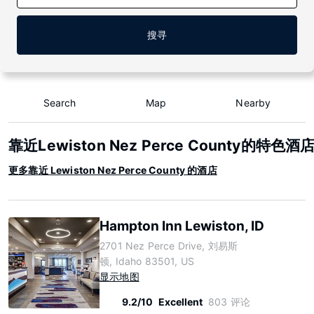
搜寻
Search
Map
Nearby
靠近Lewiston Nez Perce County的特色酒
更多靠近 Lewiston Nez Perce County 的酒店
Hampton Inn Lewiston, ID
2701 Nez Perce Drive, 刘易斯
顿, Idaho 83501, US
显示地图
9.2/10
Excellent
803 评论