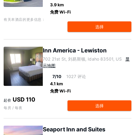
3.9 km
免费 Wi-Fi
有关本酒店的更多信息：
选择
Inn America - Lewiston
702 21st St, 刘易斯顿, Idaho 83501, US
显
示地图
7/10
1027 评论
4.1 km
免费 Wi-Fi
USD 110
起价
选择
每房 / 每夜
Seaport Inn and Suites