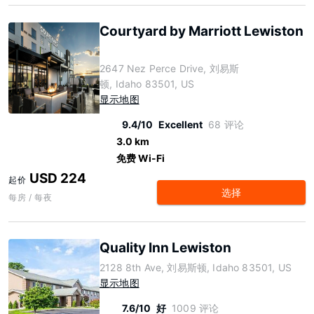
Courtyard by Marriott Lewiston
2647 Nez Perce Drive, 刘易斯
顿, Idaho 83501, US
显示地图
9.4/10
Excellent
68 评论
3.0 km
免费 Wi-Fi
USD 224
起价
选择
每房 / 每夜
Quality Inn Lewiston
2128 8th Ave, 刘易斯顿, Idaho 83501, US
显示地图
7.6/10
好
1009 评论