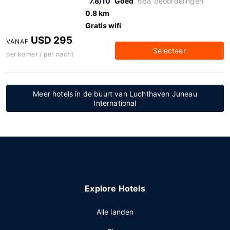
7.8/10
Goed
688 beoordelingen
0.8 km
Gratis wifi
USD 295
VANAF
Selecteer
per kamer / per nacht
Meer hotels in de buurt van Luchthaven Juneau
International
Explore Hotels
Alle landen