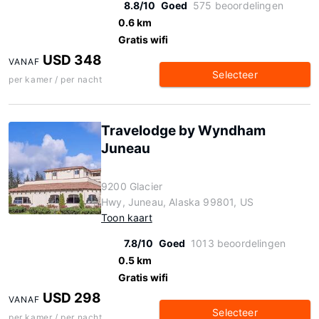
8.8/10
Goed
575 beoordelingen
0.6 km
Gratis wifi
USD 348
VANAF
Selecteer
per kamer / per nacht
Travelodge by Wyndham
Juneau
9200 Glacier
Hwy, Juneau, Alaska 99801, US
Toon kaart
7.8/10
Goed
1013 beoordelingen
0.5 km
Gratis wifi
USD 298
VANAF
Selecteer
per kamer / per nacht