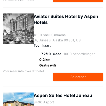
Aviator Suites Hotel by Aspen
Hotels
1800 Shell Simmons
Dr, Juneau, Alaska 99801, US
Toon kaart
7.2/10
Goed
1000 beoordelingen
0.2 km
Gratis wifi
Voor meer info over dit hotel:
Selecteer
Aspen Suites Hotel Juneau
8400 Airport