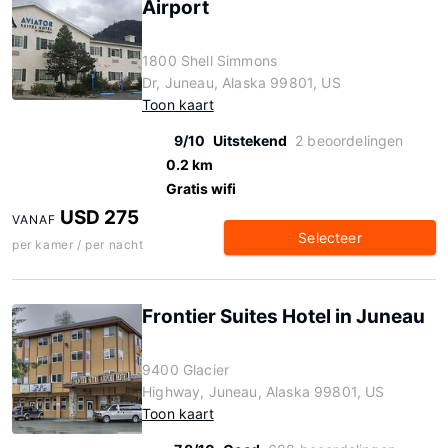
Airport
1800 Shell Simmons
Dr, Juneau, Alaska 99801, US
Toon kaart
9/10
Uitstekend
2 beoordelingen
0.2 km
Gratis wifi
USD 275
VANAF
Selecteer
per kamer / per nacht
Frontier Suites Hotel in Juneau
9400 Glacier
Highway, Juneau, Alaska 99801, US
Toon kaart