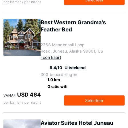
per kamer / per nacht
Best Western Grandma's
Feather Bed
2358 Mendenhall Loop
Road, Juneau, Alaska 99801, US
Toon kaart
9.4/10
Uitstekend
303 beoordelingen
1.0 km
Gratis wifi
USD 464
VANAF
Selecteer
per kamer / per nacht
Aviator Suites Hotel Juneau