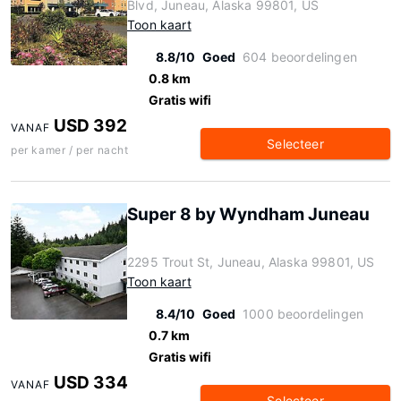
Blvd, Juneau, Alaska 99801, US
Toon kaart
8.8/10
Goed
604 beoordelingen
0.8 km
Gratis wifi
USD 392
VANAF
Selecteer
per kamer / per nacht
Super 8 by Wyndham Juneau
2295 Trout St, Juneau, Alaska 99801, US
Toon kaart
8.4/10
Goed
1000 beoordelingen
0.7 km
Gratis wifi
USD 334
VANAF
Selecteer