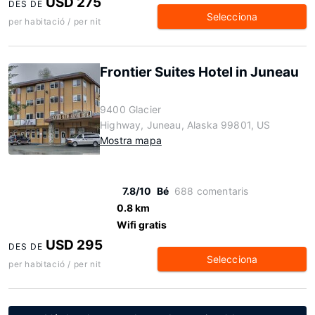
USD 275
DES DE
Selecciona
per habitació / per nit
Frontier Suites Hotel in Juneau
9400 Glacier
Highway, Juneau, Alaska 99801, US
Mostra mapa
7.8/10
Bé
688 comentaris
0.8 km
Wifi gratis
USD 295
DES DE
Selecciona
per habitació / per nit