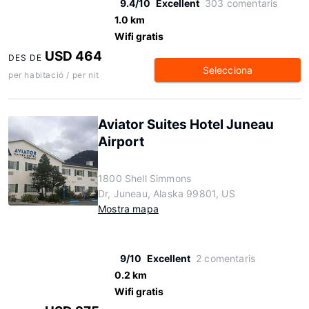
9.4/10
Excellent
303 comentaris
1.0 km
Wifi gratis
USD 464
DES DE
Selecciona
per habitació / per nit
Aviator Suites Hotel Juneau
Airport
1800 Shell Simmons
Dr, Juneau, Alaska 99801, US
Mostra mapa
9/10
Excellent
2 comentaris
0.2 km
Wifi gratis