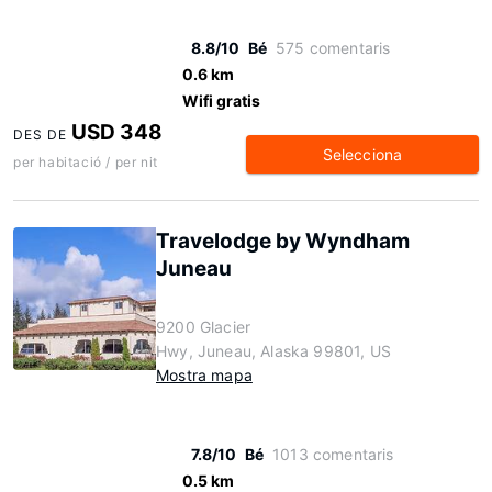
8.8/10
Bé
575 comentaris
0.6 km
Wifi gratis
USD 348
DES DE
Selecciona
per habitació / per nit
Travelodge by Wyndham
Juneau
9200 Glacier
Hwy, Juneau, Alaska 99801, US
Mostra mapa
7.8/10
Bé
1013 comentaris
0.5 km