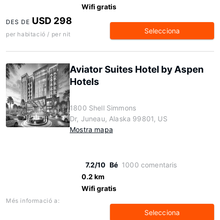
Wifi gratis
USD 298
DES DE
Selecciona
per habitació / per nit
Aviator Suites Hotel by Aspen
Hotels
1800 Shell Simmons
Dr, Juneau, Alaska 99801, US
Mostra mapa
7.2/10
Bé
1000 comentaris
0.2 km
Wifi gratis
Més informació a:
Selecciona