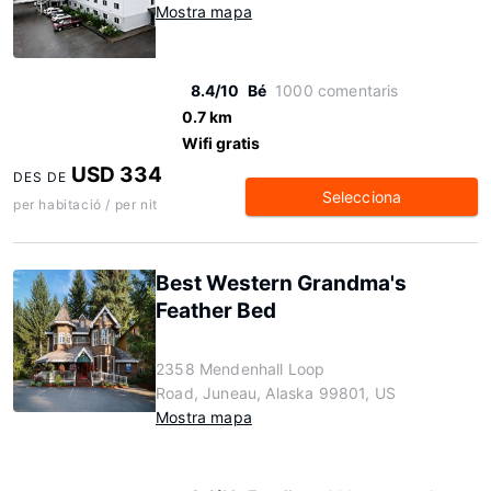
Mostra mapa
8.4/10
Bé
1000 comentaris
0.7 km
Wifi gratis
USD 334
DES DE
Selecciona
per habitació / per nit
Best Western Grandma's
Feather Bed
2358 Mendenhall Loop
Road, Juneau, Alaska 99801, US
Mostra mapa