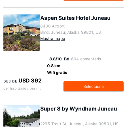
Aspen Suites Hotel Juneau
8400 Airport
Blvd, Juneau, Alaska 99801, US
Mostra mapa
8.8/10
Bé
604 comentaris
0.8 km
Wifi gratis
USD 392
DES DE
Selecciona
per habitació / per nit
Super 8 by Wyndham Juneau
2295 Trout St, Juneau, Alaska 99801, US