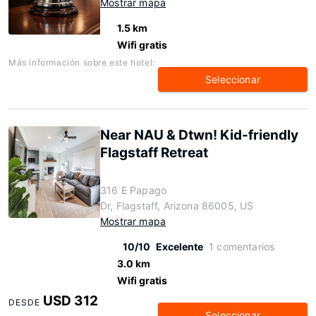
Mostrar mapa
1.5 km
Wifi gratis
Más información sobre este hotel:
Seleccionar
Near NAU & Dtwn! Kid-friendly
Flagstaff Retreat
316 E Papago
Dr, Flagstaff, Arizona 86005, US
Mostrar mapa
10/10
Excelente
1 comentarios
3.0 km
Wifi gratis
USD 312
DESDE
Seleccionar