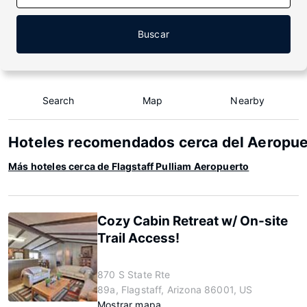
Buscar
Search
Map
Nearby
Hoteles recomendados cerca del Aeropuer
Más hoteles cerca de Flagstaff Pulliam Aeropuerto
Cozy Cabin Retreat w/ On-site
Trail Access!
870 S State Rte
89a, Flagstaff, Arizona 86001, US
Mostrar mapa