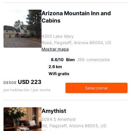
Arizona Mountain Inn and
Cabins
4200 Lake Mary
Road, Flagstaff, Arizona 86004, US
Mostrar mapa
8.6/10
Bien
266 comentarios
2.6 km
Wifi gratis
USD 223
DESDE
Seleccionar
por habitación / por noche
Amythist
5094 S Amethyst
Rd, Flagstaff, Arizona 86005, US