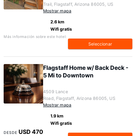
Trail, Flagstaff, Arizona 86005, US
Mostrar mapa
2.6 km
Wifi gratis
Más información sobre este hotel:
Seleccionar
Flagstaff Home w/ Back Deck -
5 Mi to Downtown
4509 Lance
Road, Flagstaff, Arizona 86005, US
Mostrar mapa
1.9 km
Wifi gratis
USD 470
DESDE