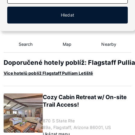
Hledat
Search
Map
Nearby
Doporučené hotely poblíž: Flagstaff Pulli
Více hotelů poblíž Flagstaff Pulliam Letiště
Cozy Cabin Retreat w/ On-site
Trail Access!
870 S State Rte
89a, Flagstaff, Arizona 86001, US
Ukázat mapu