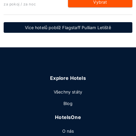
Vybrat
za pokoj / za noc
Více hotelů poblíž Flagstaff Pulliam Letiště
Explore Hotels
Všechny státy
Blog
HotelsOne
O nás