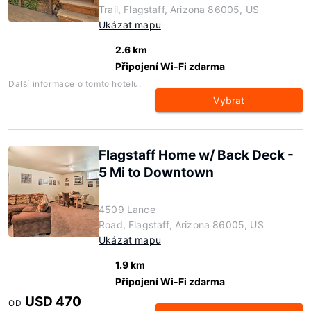
Trail, Flagstaff, Arizona 86005, US
Ukázat mapu
2.6 km
Připojení Wi-Fi zdarma
Další informace o tomto hotelu:
Vybrat
Flagstaff Home w/ Back Deck -
5 Mi to Downtown
4509 Lance
Road, Flagstaff, Arizona 86005, US
Ukázat mapu
1.9 km
Připojení Wi-Fi zdarma
USD 470
OD