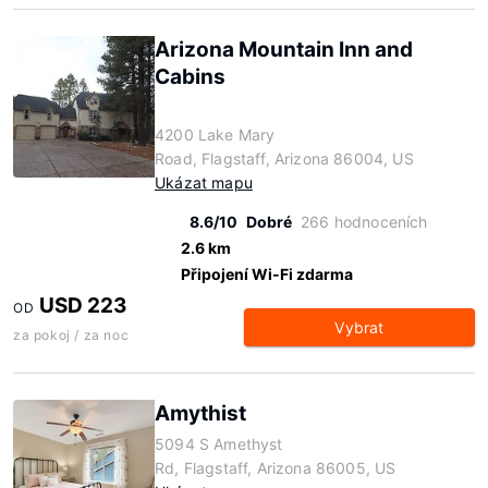
Arizona Mountain Inn and
Cabins
4200 Lake Mary
Road, Flagstaff, Arizona 86004, US
Ukázat mapu
8.6/10
Dobré
266 hodnoceních
2.6 km
Připojení Wi-Fi zdarma
USD 223
OD
Vybrat
za pokoj / za noc
Amythist
5094 S Amethyst
Rd, Flagstaff, Arizona 86005, US