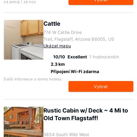
za pokoj / za noc
Cattle
774 W Cattle Drive
Trail, Flagstaff, Arizona 86005, US
Ukázat mapu
10/10
Excellent
1 hodnoceních
2.3 km
Připojení Wi-Fi zdarma
Další informace o tomto hotelu:
Vybrat
Rustic Cabin w/ Deck ~ 4 Mi to
Old Town Flagstaff!
3834 South Wild West