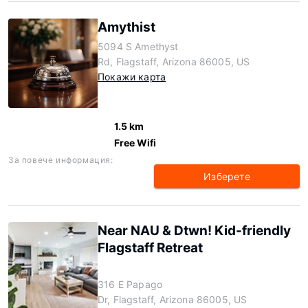
Amythist
5094 S Amethyst
Rd, Flagstaff, Arizona 86005, US
Покажи карта
1.5 km
Free Wifi
За повече информация:
Изберете
Near NAU & Dtwn! Kid-friendly
Flagstaff Retreat
316 E Papago
Dr, Flagstaff, Arizona 86005, US