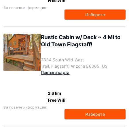
Free Wifi
За повече информация:
Изберете
Rustic Cabin w/ Deck ~ 4 Mi to
Old Town Flagstaff!
3834 South Wild West
Trail, Flagstaff, Arizona 86005, US
Покажи карта
2.6 km
Free Wifi
За повече информация:
Изберете