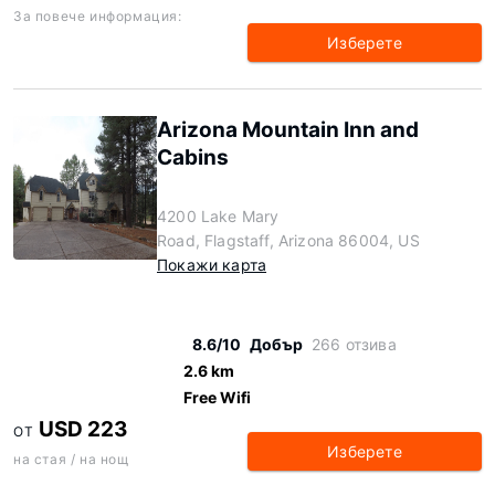
За повече информация:
Изберете
Arizona Mountain Inn and
Cabins
4200 Lake Mary
Road, Flagstaff, Arizona 86004, US
Покажи карта
8.6/10
Добър
266 отзива
2.6 km
Free Wifi
USD 223
ОТ
Изберете
на стая / на нощ