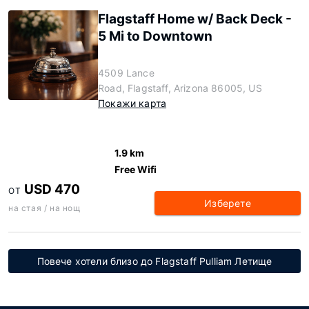
Flagstaff Home w/ Back Deck -
5 Mi to Downtown
4509 Lance
Road, Flagstaff, Arizona 86005, US
Покажи карта
1.9 km
Free Wifi
USD 470
ОТ
Изберете
на стая / на нощ
Повече хотели близо до Flagstaff Pulliam Летище