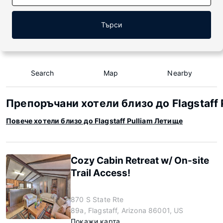
Търси
Search
Map
Nearby
Препоръчани хотели близо до Flagstaff 
Повече хотели близо до Flagstaff Pulliam Летище
Cozy Cabin Retreat w/ On-site
Trail Access!
870 S State Rte
89a, Flagstaff, Arizona 86001, US
Покажи карта