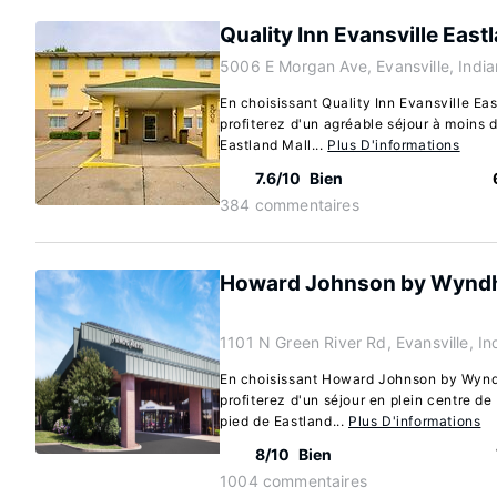
Quality Inn Evansville East
5006 E Morgan Ave, Evansville, Indi
En choisissant Quality Inn Evansville Ea
profiterez d'un agréable séjour à moins
Eastland Mall...
Plus D'informations
7.6/10
Bien
384 commentaires
Howard Johnson by Wyndh
1101 N Green River Rd, Evansville, I
En choisissant Howard Johnson by Wynd
profiterez d'un séjour en plein centre de
pied de Eastland...
Plus D'informations
8/10
Bien
1004 commentaires