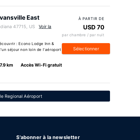
vansville East
À PARTIR DE
Indiana 47715, US
Voir la
USD 70
par chambre / par nuit
écouvrir : Econo Lodge Inn &
Sélectionner
d'un séjour non loin de l'aéroport
7.9 km
Accès Wi-Fi gratuit
lle Regional Aéroport
S'abonner à la newsletter