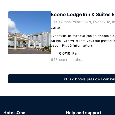
Econo Lodge Inn & Suites E
1930 Cross Pointe Blvd, Evansville, 
carte
Evansville ne manque pas de choses à d
Suites Evansville East vous fait profiter 
et se...
Plus D'informations
6.6/10
Fair
648 commentaires
Plus d'hôtels près de Evansvi
HotelsOne
Help and support