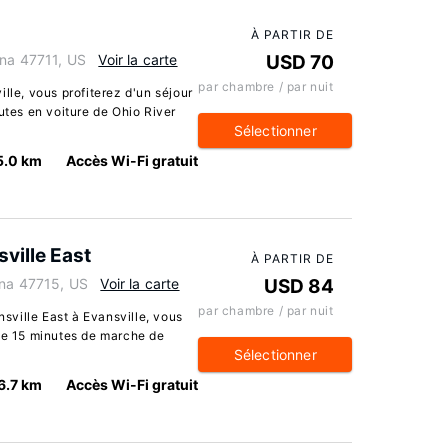
À PARTIR DE
ana 47711, US
Voir la carte
USD 70
par chambre / par nuit
lle, vous profiterez d'un séjour
utes en voiture de Ohio River
Sélectionner
5.0 km
Accès Wi-Fi gratuit
ville East
À PARTIR DE
ana 47715, US
Voir la carte
USD 84
par chambre / par nuit
ville East à Evansville, vous
 de 15 minutes de marche de
Sélectionner
6.7 km
Accès Wi-Fi gratuit