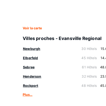
Voir la carte
Villes proches - Evansville Regional
Newburgh
30 Hôtels
15
Elberfeld
45 Hôtels
14
Sebree
61 Hôtels
48.
Henderson
32 Hôtels
23.
Rockport
48 Hôtels
45.
Plus…