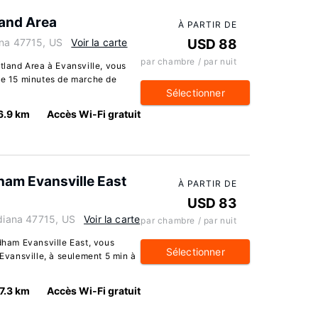
land Area
À PARTIR DE
ana 47715, US
Voir la carte
USD 88
par chambre / par nuit
stland Area à Evansville, vous
 de 15 minutes de marche de
Sélectionner
6.9 km
Accès Wi-Fi gratuit
am Evansville East
À PARTIR DE
USD 83
ndiana 47715, US
Voir la carte
par chambre / par nuit
ham Evansville East, vous
Sélectionner
 Evansville, à seulement 5 min à
7.3 km
Accès Wi-Fi gratuit