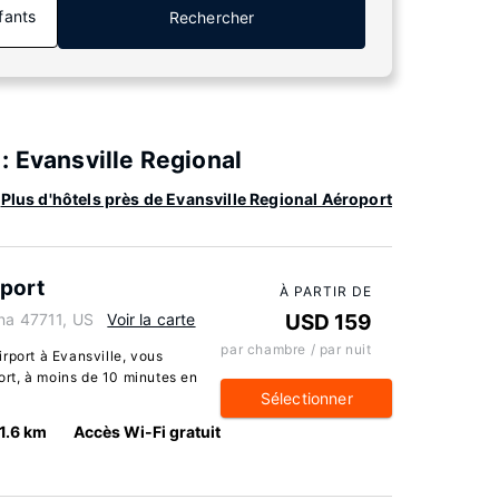
fants
Rechercher
: Evansville Regional
Plus d'hôtels près de Evansville Regional Aéroport
rport
À PARTIR DE
ana 47711, US
Voir la carte
USD 159
par chambre / par nuit
rport à Evansville, vous
port, à moins de 10 minutes en
Sélectionner
1.6 km
Accès Wi-Fi gratuit