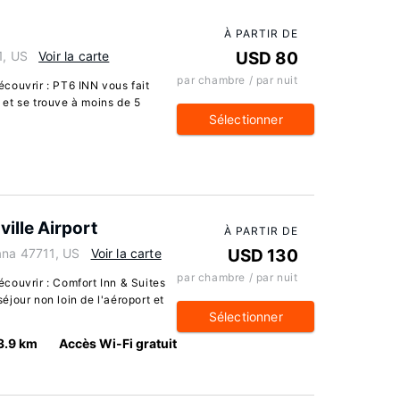
À PARTIR DE
1, US
Voir la carte
USD 80
par chambre / par nuit
couvrir : PT6 INN vous fait
t et se trouve à moins de 5
Sélectionner
ille Airport
À PARTIR DE
ana 47711, US
Voir la carte
USD 130
par chambre / par nuit
couvrir : Comfort Inn & Suites
séjour non loin de l'aéroport et
Sélectionner
3.9 km
Accès Wi-Fi gratuit