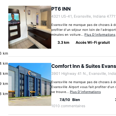
PT6 INN
4321 US-41, Evansville, Indiana 4771
Evansville ne manque pas de choses à dé
profiter d'un séjour non loin de l'aéropor
minutes en voiture...
Plus D'informations
3.3 km
Accès Wi-Fi gratuit
.6 km
.4 km
Comfort Inn & Suites Evansv
8 km
3901 Highway 41 N., Evansville, Indi
Evansville ne manque pas de choses à dé
9 km
Evansville Airport vous fait profiter d'un 
se trouve...
Plus D'informations
8 km
7.8/10
Bien
1010 commentaires