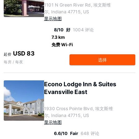
1101 N Green River Rd, 埃文斯维
尔, Indiana 47715, US
显示地图
8/10
好
1004 评论
7.3 km
免费 Wi-Fi
USD 83
起价
选择
每房 / 每夜
Econo Lodge Inn & Suites
Evansville East
1930 Cross Pointe Blvd, 埃文斯维
尔, Indiana 47715, US
显示地图
6.6/10
Fair
648 评论