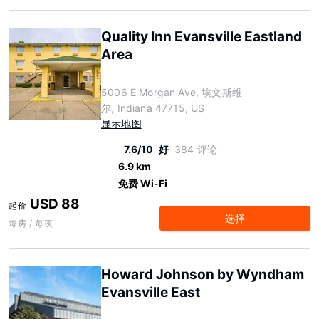
Quality Inn Evansville Eastland
Area
5006 E Morgan Ave, 埃文斯维
尔, Indiana 47715, US
显示地图
7.6/10
好
384 评论
6.9 km
免费 Wi-Fi
USD 88
起价
选择
每房 / 每夜
Howard Johnson by Wyndham
Evansville East