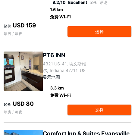
9.2/10
Excellent
596 评论
1.6 km
免费 Wi-Fi
USD 159
起价
选择
每房 / 每夜
PT6 INN
4321 US-41, 埃文斯维
尔, Indiana 47711, US
显示地图
3.3 km
免费 Wi-Fi
USD 80
起价
选择
每房 / 每夜
Comfort Inn & Suites Evansville