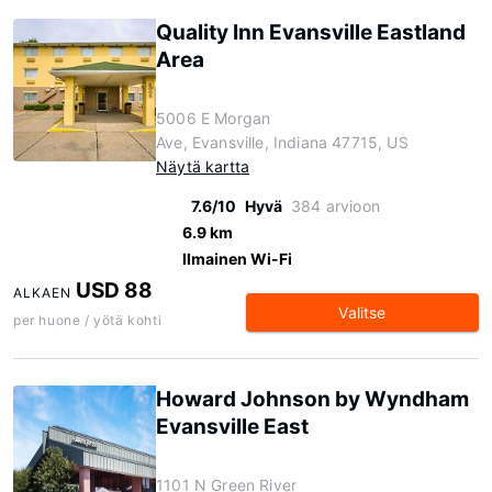
Quality Inn Evansville Eastland
Area
5006 E Morgan
Ave, Evansville, Indiana 47715, US
Näytä kartta
7.6/10
Hyvä
384 arvioon
6.9 km
Ilmainen Wi-Fi
USD 88
ALKAEN
Valitse
per huone / yötä kohti
Howard Johnson by Wyndham
Evansville East
1101 N Green River