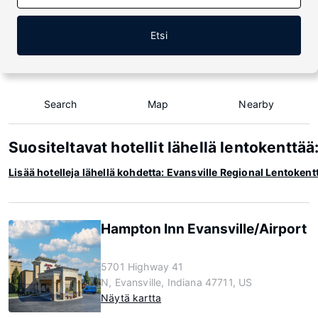
Etsi
Search
Map
Nearby
Suositeltavat hotellit lähellä lentokenttää
Lisää hotelleja lähellä kohdetta: Evansville Regional Lentokent
Hampton Inn Evansville/Airport
5701 Highway 41
N, Evansville, Indiana 47711, US
Näytä kartta