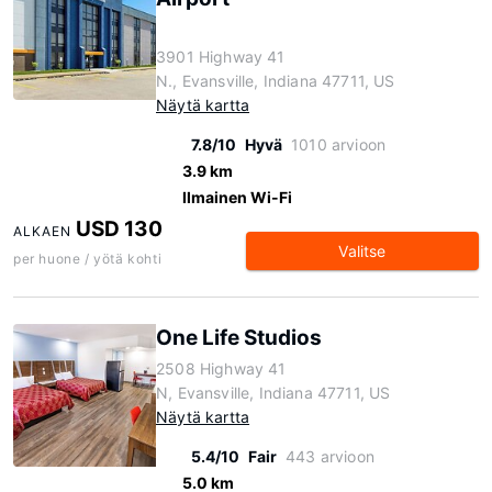
3901 Highway 41
N., Evansville, Indiana 47711, US
Näytä kartta
7.8/10
Hyvä
1010 arvioon
3.9 km
Ilmainen Wi-Fi
USD 130
ALKAEN
Valitse
per huone / yötä kohti
One Life Studios
2508 Highway 41
N, Evansville, Indiana 47711, US
Näytä kartta
5.4/10
Fair
443 arvioon
5.0 km