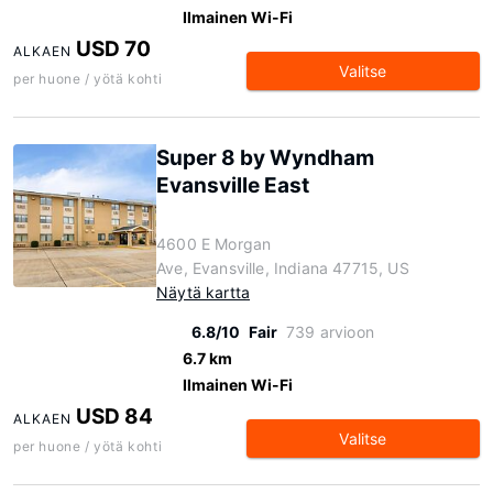
Ilmainen Wi-Fi
USD 70
ALKAEN
Valitse
per huone / yötä kohti
Super 8 by Wyndham
Evansville East
4600 E Morgan
Ave, Evansville, Indiana 47715, US
Näytä kartta
6.8/10
Fair
739 arvioon
6.7 km
Ilmainen Wi-Fi
USD 84
ALKAEN
Valitse
per huone / yötä kohti