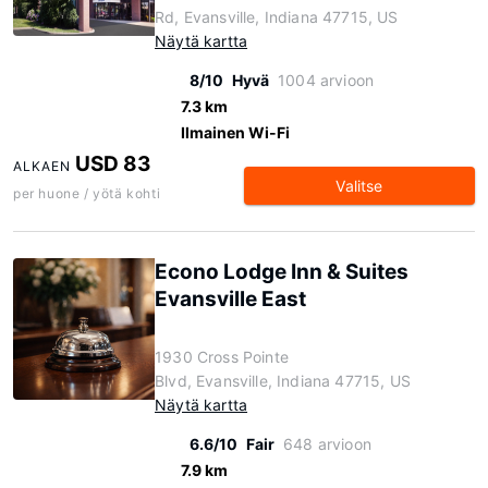
Rd, Evansville, Indiana 47715, US
Näytä kartta
8/10
Hyvä
1004 arvioon
7.3 km
Ilmainen Wi-Fi
USD 83
ALKAEN
Valitse
per huone / yötä kohti
Econo Lodge Inn & Suites
Evansville East
1930 Cross Pointe
Blvd, Evansville, Indiana 47715, US
Näytä kartta
6.6/10
Fair
648 arvioon
7.9 km