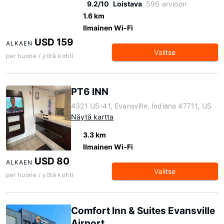
9.2/10
Loistava
596 arvioon
1.6 km
Ilmainen Wi-Fi
USD 159
ALKAEN
Valitse
per huone / yötä kohti
PT6 INN
4321 US-41, Evansville, Indiana 47711, US
Näytä kartta
3.3 km
Ilmainen Wi-Fi
USD 80
ALKAEN
Valitse
per huone / yötä kohti
Comfort Inn & Suites Evansville
Airport