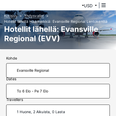
USD
Kotisivu
Yhdysvallat
Hotellit lähellä maamerkkiä: Evansville Regional Lentokenttä
Hotellit lähellä: Evansville
Regional (EVV)
Kohde
Dates
To 6 Elo - Pe 7 Elo
Travellers
1 Huone, 2 Aikuista, 0 Lasta