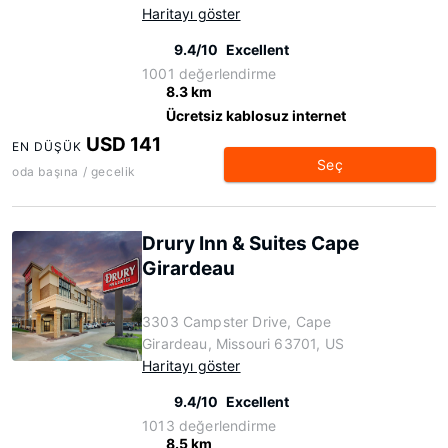
Haritayı göster
9.4/10
Excellent
1001 değerlendirme
8.3 km
Ücretsiz kablosuz internet
USD 141
EN DÜŞÜK
Seç
oda başına / gecelik
Drury Inn & Suites Cape
Girardeau
3303 Campster Drive, Cape
Girardeau, Missouri 63701, US
Haritayı göster
9.4/10
Excellent
1013 değerlendirme
8.5 km