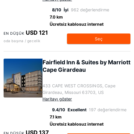
8/10
İyi
962 değerlendirme
7.0 km
Ücretsiz kablosuz internet
USD 121
EN DÜŞÜK
Seç
oda başına / gecelik
Fairfield Inn & Suites by Marriott
Cape Girardeau
433 CAPE WEST CROSSINGS, Cape
Girardeau, Missouri 63703, US
Haritayı göster
9.4/10
Excellent
197 değerlendirme
7.1 km
Ücretsiz kablosuz internet
USD 137
EN DÜŞÜK