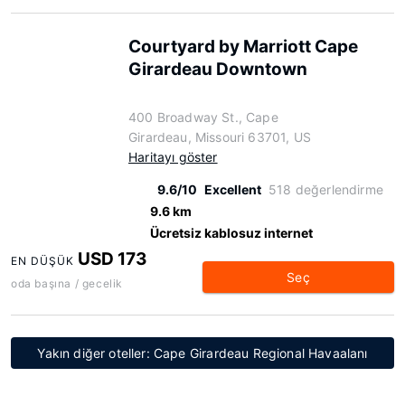
Courtyard by Marriott Cape
Girardeau Downtown
400 Broadway St., Cape
Girardeau, Missouri 63701, US
Haritayı göster
9.6/10
Excellent
518 değerlendirme
9.6 km
Ücretsiz kablosuz internet
USD 173
EN DÜŞÜK
Seç
oda başına / gecelik
Yakın diğer oteller: Cape Girardeau Regional Havaalanı