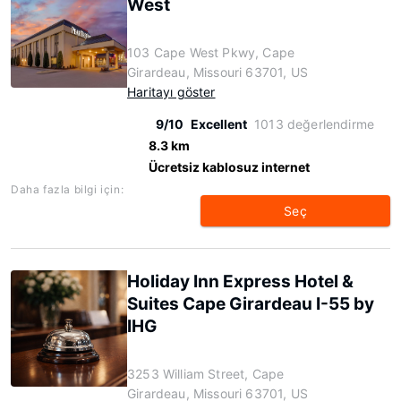
West
103 Cape West Pkwy, Cape
Girardeau, Missouri 63701, US
Haritayı göster
9/10
Excellent
1013 değerlendirme
8.3 km
Ücretsiz kablosuz internet
Daha fazla bilgi için:
Seç
Holiday Inn Express Hotel &
Suites Cape Girardeau I-55 by
IHG
3253 William Street, Cape
Girardeau, Missouri 63701, US