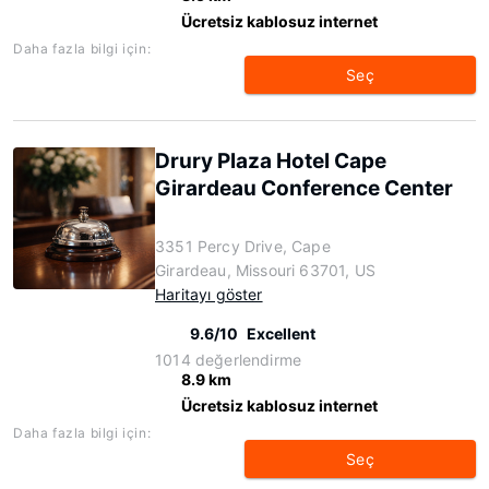
Ücretsiz kablosuz internet
Daha fazla bilgi için:
Seç
Drury Plaza Hotel Cape
Girardeau Conference Center
3351 Percy Drive, Cape
Girardeau, Missouri 63701, US
Haritayı göster
9.6/10
Excellent
1014 değerlendirme
8.9 km
Ücretsiz kablosuz internet
Daha fazla bilgi için:
Seç