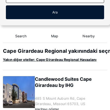
Ara
Search
Map
Nearby
Cape Girardeau Regional yakınındaki seç
Yakın diğer oteller: Cape Girardeau Regional Havaalanı
Candlewood Suites Cape
Girardeau by IHG
485 S Mount Auburn Rd, Cape
Girardeau, Missouri 65703, US
Haritayı göster