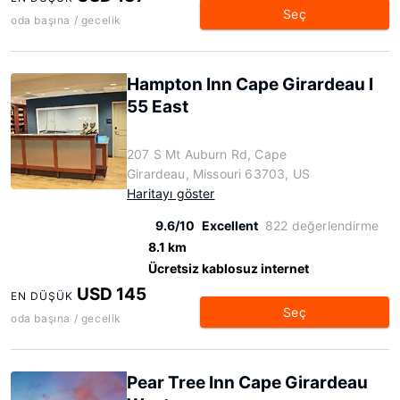
Seç
oda başına / gecelik
Hampton Inn Cape Girardeau I
55 East
207 S Mt Auburn Rd, Cape
Girardeau, Missouri 63703, US
Haritayı göster
9.6/10
Excellent
822 değerlendirme
8.1 km
Ücretsiz kablosuz internet
USD 145
EN DÜŞÜK
Seç
oda başına / gecelik
Pear Tree Inn Cape Girardeau