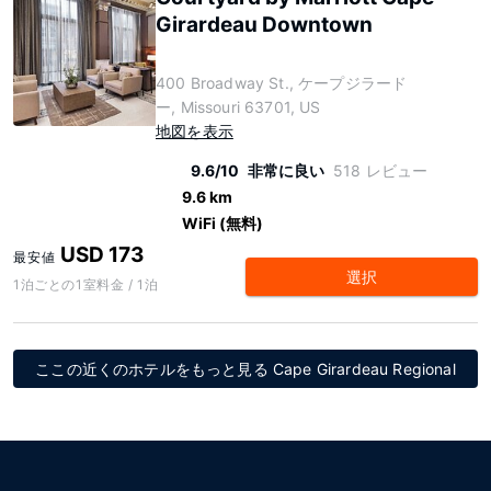
Girardeau Downtown
400 Broadway St., ケープジラード
ー, Missouri 63701, US
地図を表示
9.6/10
非常に良い
518 レビュー
9.6 km
WiFi (無料)
USD 173
最安値
選択
1泊ごとの1室料金 / 1泊
ここの近くのホテルをもっと見る Cape Girardeau Regional