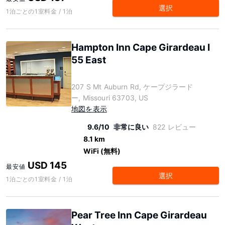
選択
1泊ごとの1室料金 / 1泊
Hampton Inn Cape Girardeau I
55 East
207 S Mt Auburn Rd, ケープジラード
ー, Missouri 63703, US
地図を表示
9.6/10
非常に良い
822 レビュー
8.1 km
WiFi (無料)
USD 145
最安値
選択
1泊ごとの1室料金 / 1泊
Pear Tree Inn Cape Girardeau