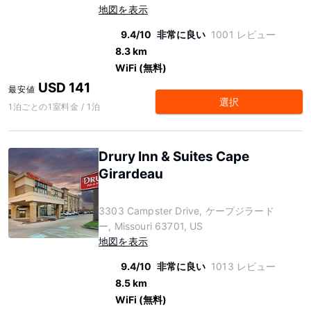
地図を表示
9.4/10
非常に良い
1001 レビュー
8.3 km
WiFi (無料)
USD 141
最安値
選択
1泊ごとの1室料金 / 1泊
Drury Inn & Suites Cape
Girardeau
3303 Campster Drive, ケープジラード
ー, Missouri 63701, US
地図を表示
9.4/10
非常に良い
1013 レビュー
8.5 km
WiFi (無料)