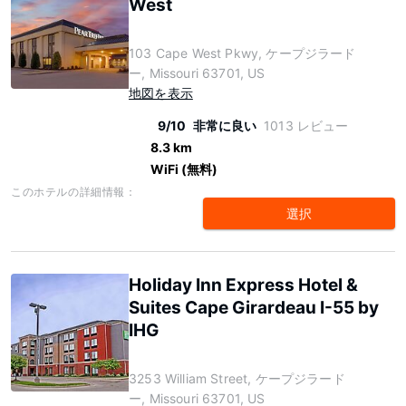
West
103 Cape West Pkwy, ケープジラード
ー, Missouri 63701, US
地図を表示
9/10
非常に良い
1013 レビュー
8.3 km
WiFi (無料)
このホテルの詳細情報：
選択
Holiday Inn Express Hotel &
Suites Cape Girardeau I-55 by
IHG
3253 William Street, ケープジラード
ー, Missouri 63701, US