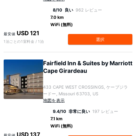
8/10
良い
962 レビュー
7.0 km
WiFi (無料)
USD 121
最安値
選択
1泊ごとの1室料金 / 1泊
Fairfield Inn & Suites by Marriott
Cape Girardeau
433 CAPE WEST CROSSINGS, ケープジラ
ードー, Missouri 63703, US
地図を表示
9.4/10
非常に良い
197 レビュー
7.1 km
WiFi (無料)
USD 137
最安値