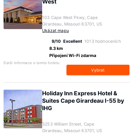
West
103 Cape West Pkwy, Cape
Girardeau, Missouri 63701, US
Ukázat mapu
9/10
Excellent
1013 hodnoceních
8.3 km
Připojení Wi-Fi zdarma
Další informace o tomto hotelu:
Vybrat
Holiday Inn Express Hotel &
Suites Cape Girardeau I-55 by
IHG
3253 William Street, Cape
Girardeau, Missouri 63701, US