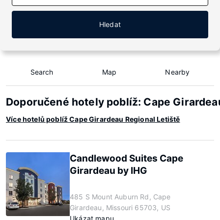
Hledat
Search
Map
Nearby
Doporučené hotely poblíž: Cape Girardea
Více hotelů poblíž Cape Girardeau Regional Letiště
Candlewood Suites Cape
Girardeau by IHG
485 S Mount Auburn Rd, Cape
Girardeau, Missouri 65703, US
Ukázat mapu