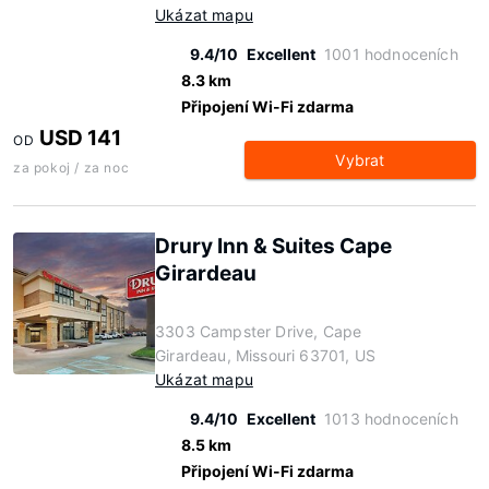
Ukázat mapu
9.4/10
Excellent
1001 hodnoceních
8.3 km
Připojení Wi-Fi zdarma
USD 141
OD
Vybrat
za pokoj / za noc
Drury Inn & Suites Cape
Girardeau
3303 Campster Drive, Cape
Girardeau, Missouri 63701, US
Ukázat mapu
9.4/10
Excellent
1013 hodnoceních
8.5 km
Připojení Wi-Fi zdarma