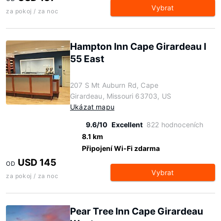
Vybrat
za pokoj / za noc
Hampton Inn Cape Girardeau I
55 East
207 S Mt Auburn Rd, Cape
Girardeau, Missouri 63703, US
Ukázat mapu
9.6/10
Excellent
822 hodnoceních
8.1 km
Připojení Wi-Fi zdarma
USD 145
OD
Vybrat
za pokoj / za noc
Pear Tree Inn Cape Girardeau