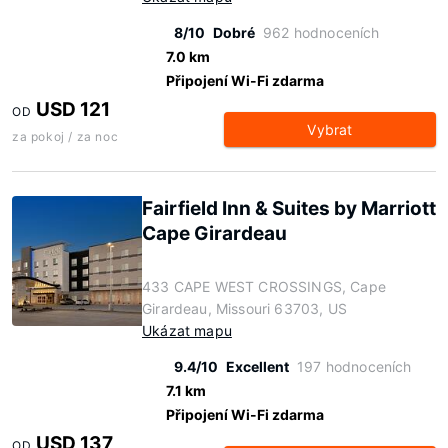
8/10
Dobré
962 hodnoceních
7.0 km
Připojení Wi-Fi zdarma
USD 121
OD
Vybrat
za pokoj / za noc
Fairfield Inn & Suites by Marriott
Cape Girardeau
433 CAPE WEST CROSSINGS, Cape
Girardeau, Missouri 63703, US
Ukázat mapu
9.4/10
Excellent
197 hodnoceních
7.1 km
Připojení Wi-Fi zdarma
USD 137
OD