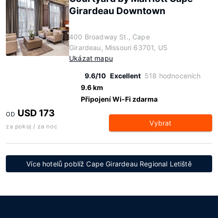
Girardeau Downtown
400 Broadway St., Cape
Girardeau, Missouri 63701, US
Ukázat mapu
9.6/10
Excellent
518 hodnoceních
9.6 km
Připojení Wi-Fi zdarma
USD 173
OD
Vybrat
za pokoj / za noc
Více hotelů poblíž Cape Girardeau Regional Letiště