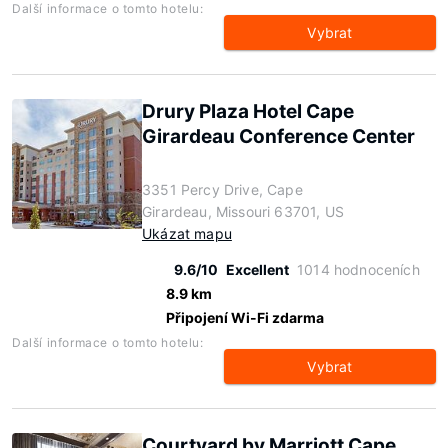
Další informace o tomto hotelu:
Vybrat
Drury Plaza Hotel Cape
Girardeau Conference Center
3351 Percy Drive, Cape
Girardeau, Missouri 63701, US
Ukázat mapu
9.6/10
Excellent
1014 hodnoceních
8.9 km
Připojení Wi-Fi zdarma
Další informace o tomto hotelu:
Vybrat
Courtyard by Marriott Cape