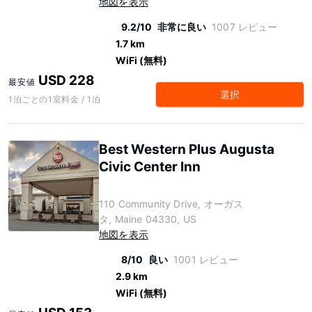
地図を表示
9.2/10
非常に良い
1007 レビュー
1.7 km
WiFi (無料)
USD 228
最安値
選択
1泊ごとの1室料金 / 1泊
Best Western Plus Augusta
Civic Center Inn
110 Community Drive, オーガス
タ, Maine 04330, US
地図を表示
8/10
良い
1001 レビュー
2.9 km
WiFi (無料)