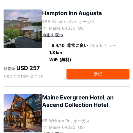
Hampton Inn Augusta
388 Western Ave, オーガス
タ, Maine 04330, US
地図を表示
9.4/10
非常に良い
805 レビュー
1.8 km
WiFi (無料)
USD 257
最安値
選択
1泊ごとの1室料金 / 1泊
Maine Evergreen Hotel, an
Ascend Collection Hotel
65 Whitten Rd, オーガス
タ, Maine 04330, US