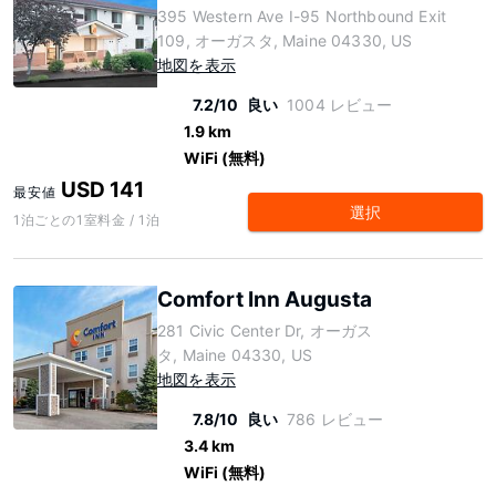
395 Western Ave I-95 Northbound Exit
109, オーガスタ, Maine 04330, US
地図を表示
7.2/10
良い
1004 レビュー
1.9 km
WiFi (無料)
USD 141
最安値
選択
1泊ごとの1室料金 / 1泊
Comfort Inn Augusta
281 Civic Center Dr, オーガス
タ, Maine 04330, US
地図を表示
7.8/10
良い
786 レビュー
3.4 km
WiFi (無料)