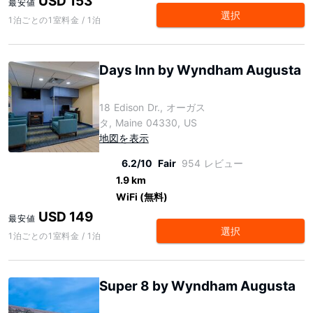
USD 153
最安値
選択
1泊ごとの1室料金 / 1泊
Days Inn by Wyndham Augusta
18 Edison Dr., オーガス
タ, Maine 04330, US
地図を表示
6.2/10
Fair
954 レビュー
1.9 km
WiFi (無料)
USD 149
最安値
選択
1泊ごとの1室料金 / 1泊
Super 8 by Wyndham Augusta