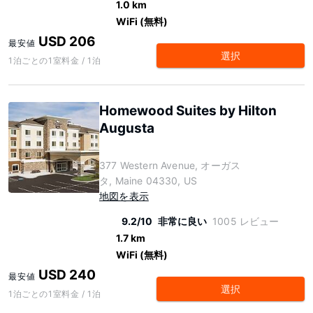
1.0 km
WiFi (無料)
USD 206
最安値
選択
1泊ごとの1室料金 / 1泊
Homewood Suites by Hilton
Augusta
377 Western Avenue, オーガス
タ, Maine 04330, US
地図を表示
9.2/10
非常に良い
1005 レビュー
1.7 km
WiFi (無料)
USD 240
最安値
選択
1泊ごとの1室料金 / 1泊