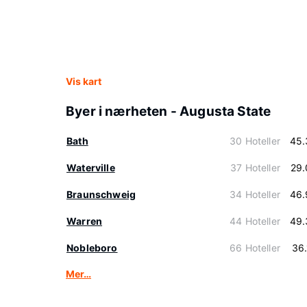
Vis kart
Byer i nærheten - Augusta State
Bath
30 Hoteller
45.
Waterville
37 Hoteller
29.
Braunschweig
34 Hoteller
46.
Warren
44 Hoteller
49.
Nobleboro
66 Hoteller
36
Mer…