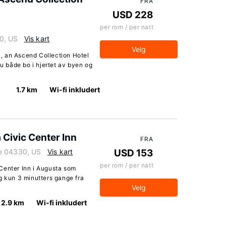
FRA
USD 228
per rom / per natt
0, US
Vis kart
Velg
, an Ascend Collection Hotel
du både bo i hjertet av byen og
1.7 km
Wi-fi inkludert
Civic Center Inn
FRA
ne 04330, US
Vis kart
USD 153
per rom / per natt
Center Inn i Augusta som
g kun 3 minutters gange fra
Velg
2.9 km
Wi-fi inkludert