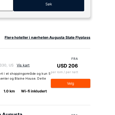
Søk
Flere hoteller i nærheten Augusta State Flyplass
FRA
4330, US
Vis kart
USD 206
per rom / per natt
ert i et shoppingområde og kun 5
senter og Blaine House. Dette
Velg
1.0 km
Wi-fi inkludert
n Augusta