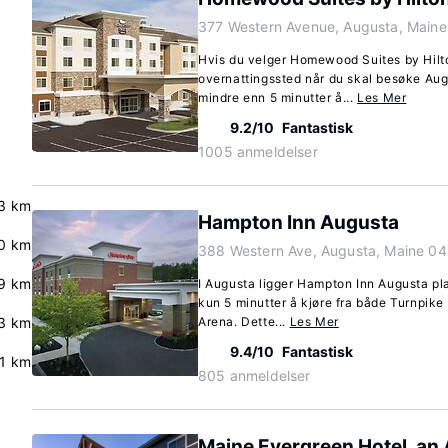
377 Western Avenue, Augusta, Main
Hvis du velger Homewood Suites by Hilt
overnattingssted når du skal besøke Aug
mindre enn 5 minutter å...
Les Mer
9.2/10
Fantastisk
1005 anmeldelser
3 km
Hampton Inn Augusta
0 km
388 Western Ave, Augusta, Maine 0
9 km
I Augusta ligger Hampton Inn Augusta pla
kun 5 minutter å kjøre fra både Turnpik
3 km
Arena. Dette...
Les Mer
9.4/10
Fantastisk
.1 km
805 anmeldelser
Maine Evergreen Hotel, an