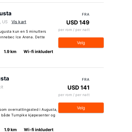
usta
FRA
, US
Vis kart
USD 149
per rom / per natt
ugusta kun en 5 minutters
ennebec Ice Arena. Dette
Velg
1.9 km
Wi-fi inkludert
sta
FRA
it
USD 141
per rom / per natt
Velg
om overnattingssted i Augusta,
il både Turnpike kjøpesenter og
1.9 km
Wi-fi inkludert