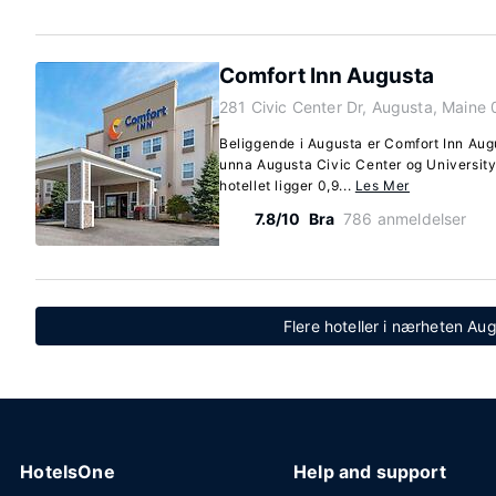
Comfort Inn Augusta
281 Civic Center Dr, Augusta, Maine
Beliggende i Augusta er Comfort Inn Aug
unna Augusta Civic Center og University
hotellet ligger 0,9...
Les Mer
7.8/10
Bra
786 anmeldelser
Flere hoteller i nærheten Au
HotelsOne
Help and support