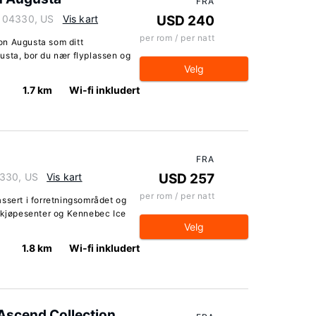
FRA
e 04330, US
Vis kart
USD 240
per rom / per natt
on Augusta som ditt
usta, bor du nær flyplassen og
Velg
1.7 km
Wi-fi inkludert
FRA
4330, US
Vis kart
USD 257
per rom / per natt
ssert i forretningsområdet og
e kjøpesenter og Kennebec Ice
Velg
1.8 km
Wi-fi inkludert
 Ascend Collection