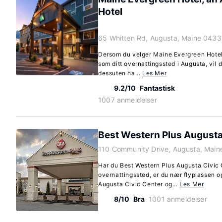
Hotel
65 Whitten Rd, Augusta, Maine 0433
Dersom du velger Maine Evergreen Hotel
som ditt overnattingssted i Augusta, vil 
dessuten ha...
Les Mer
9.2/10
Fantastisk
1007 anmeldelser
Best Western Plus Augusta 
110 Community Drive, Augusta, Mai
Har du Best Western Plus Augusta Civic 
overnattingssted, er du nær flyplassen o
Augusta Civic Center og...
Les Mer
8/10
Bra
1001 anmeldelser