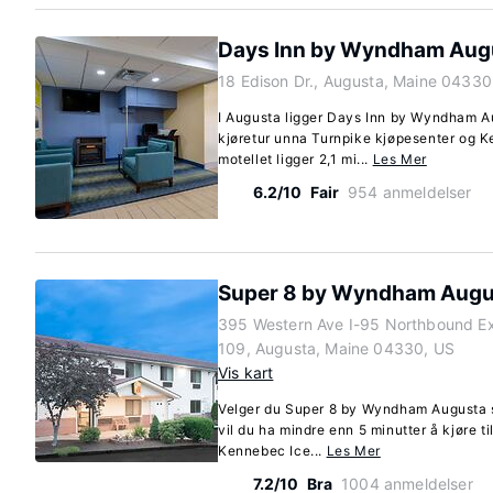
Days Inn by Wyndham Aug
18 Edison Dr., Augusta, Maine 04330
I Augusta ligger Days Inn by Wyndham A
kjøretur unna Turnpike kjøpesenter og K
motellet ligger 2,1 mi...
Les Mer
6.2/10
Fair
954 anmeldelser
Super 8 by Wyndham Augu
395 Western Ave I-95 Northbound Ex
109, Augusta, Maine 04330, US
Vis kart
Velger du Super 8 by Wyndham Augusta s
vil du ha mindre enn 5 minutter å kjøre t
Kennebec Ice...
Les Mer
7.2/10
Bra
1004 anmeldelser