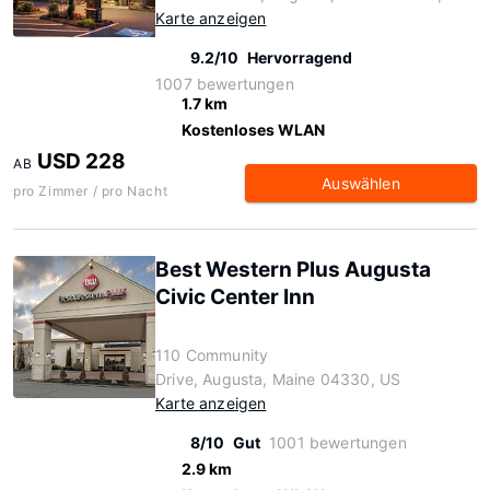
Karte anzeigen
9.2/10
Hervorragend
1007 bewertungen
1.7 km
Kostenloses WLAN
USD 228
AB
Auswählen
pro Zimmer / pro Nacht
Best Western Plus Augusta
Civic Center Inn
110 Community
Drive, Augusta, Maine 04330, US
Karte anzeigen
8/10
Gut
1001 bewertungen
2.9 km