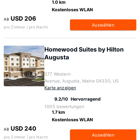
1.0 km
Kostenloses WLAN
USD 206
AB
Auswählen
pro Zimmer / pro Nacht
Homewood Suites by Hilton
Augusta
377 Western
Avenue, Augusta, Maine 04330, US
Karte anzeigen
9.2/10
Hervorragend
1005 bewertungen
1.7 km
Kostenloses WLAN
USD 240
AB
Auswählen
pro Zimmer / pro Nacht