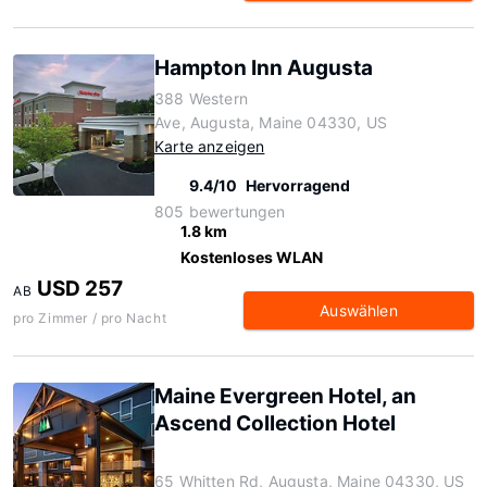
Hampton Inn Augusta
388 Western
Ave, Augusta, Maine 04330, US
Karte anzeigen
9.4/10
Hervorragend
805 bewertungen
1.8 km
Kostenloses WLAN
USD 257
AB
Auswählen
pro Zimmer / pro Nacht
Maine Evergreen Hotel, an
Ascend Collection Hotel
65 Whitten Rd, Augusta, Maine 04330, US