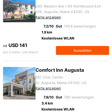
395 Western Ave I-95 Northbound Exit
109, Augusta, Maine 04330, US
Karte anzeigen
7.2/10
Gut
1004 bewertungen
1.9 km
Kostenloses WLAN
USD 141
AB
Auswählen
pro Zimmer / pro Nacht
Comfort Inn Augusta
281 Civic Center
Dr, Augusta, Maine 04330, US
Karte anzeigen
7.8/10
Gut
786 bewertungen
3.4 km
Kostenloses WLAN