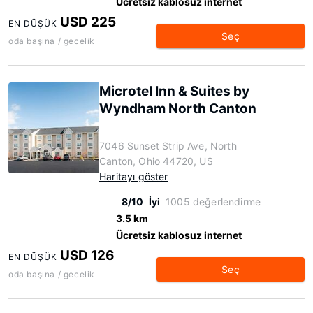
Ücretsiz kablosuz internet
USD 225
EN DÜŞÜK
Seç
oda başına / gecelik
Microtel Inn & Suites by
Wyndham North Canton
7046 Sunset Strip Ave, North
Canton, Ohio 44720, US
Haritayı göster
8/10
İyi
1005 değerlendirme
3.5 km
Ücretsiz kablosuz internet
USD 126
EN DÜŞÜK
Seç
oda başına / gecelik