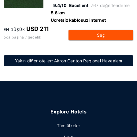
9.4/10
Excellent
767 değerlendirme
5.6 km
Ücretsiz kablosuz internet
USD 211
EN DÜŞÜK
Seç
oda başına / gecelik
Yakın diğer oteller: Akron Canton Regional Havaalanı
Explore Hotels
Tüm ülkeler