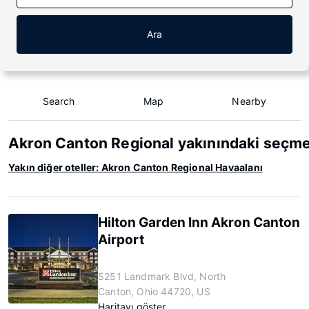
Ara
Search
Map
Nearby
Akron Canton Regional yakınındaki seçme
Yakın diğer oteller: Akron Canton Regional Havaalanı
Hilton Garden Inn Akron Canton
Airport
5251 Landmark Blvd, North
Canton, Ohio 44720, US
Haritayı göster