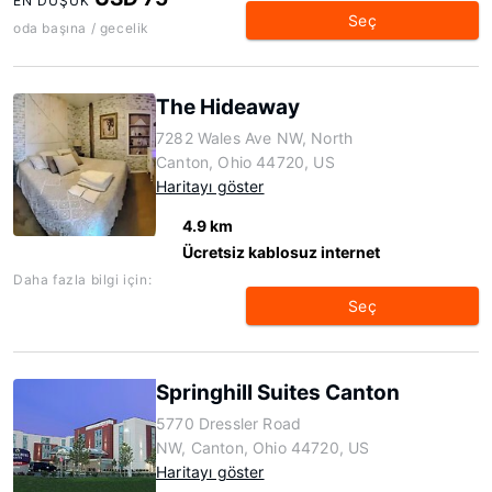
EN DÜŞÜK
Seç
oda başına / gecelik
The Hideaway
7282 Wales Ave NW, North
Canton, Ohio 44720, US
Haritayı göster
4.9 km
Ücretsiz kablosuz internet
Daha fazla bilgi için:
Seç
Springhill Suites Canton
5770 Dressler Road
NW, Canton, Ohio 44720, US
Haritayı göster