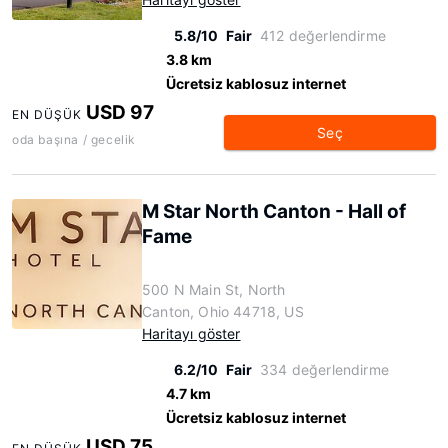
5.8/10
Fair
412 değerlendirme
3.8 km
Ücretsiz kablosuz internet
USD 97
EN DÜŞÜK
Seç
oda başına / gecelik
M Star North Canton - Hall of
Fame
500 N Main St, North
Canton, Ohio 44718, US
Haritayı göster
6.2/10
Fair
334 değerlendirme
4.7 km
Ücretsiz kablosuz internet
USD 75