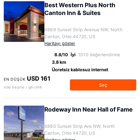
Best Western Plus North
Canton Inn & Suites
6889 Sunset Strip Avenue NW, North
Canton, Ohio 44720, US
Haritayı göster
8.8/10
İyi
1010 değerlendirme
3.8 km
Ücretsiz kablosuz internet
USD 161
EN DÜŞÜK
Seç
oda başına / gecelik
Rodeway Inn Near Hall of Fame
6880 Sunset Strip Ave NW, North
Canton, Ohio 44720, US
Haritayı göster