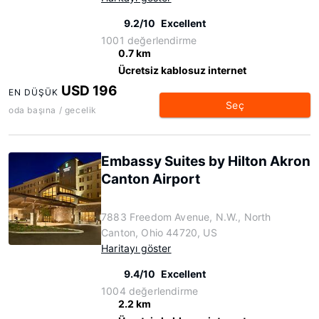
9.2/10
Excellent
1001 değerlendirme
0.7 km
Ücretsiz kablosuz internet
USD 196
EN DÜŞÜK
Seç
oda başına / gecelik
Embassy Suites by Hilton Akron
Canton Airport
7883 Freedom Avenue, N.W., North
Canton, Ohio 44720, US
Haritayı göster
9.4/10
Excellent
1004 değerlendirme
2.2 km