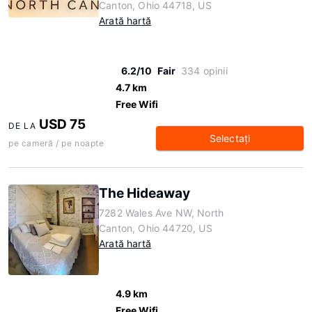
Canton, Ohio 44718, US
Arată hartă
6.2/10
Fair
334 opinii
4.7 km
Free Wifi
USD 75
DE LA
Selectaţi
pe cameră / pe noapte
The Hideaway
7282 Wales Ave NW, North
Canton, Ohio 44720, US
Arată hartă
4.9 km
Free Wifi