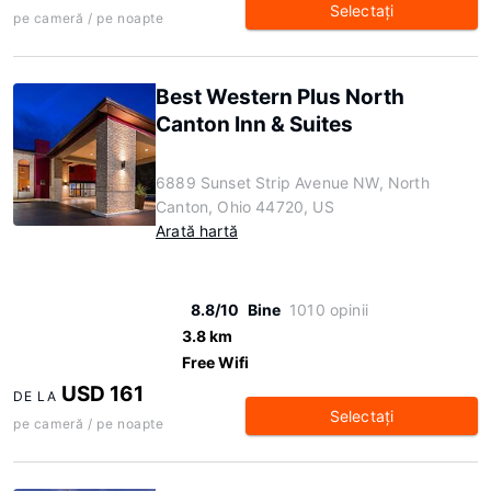
Selectaţi
pe cameră / pe noapte
Best Western Plus North
Canton Inn & Suites
6889 Sunset Strip Avenue NW, North
Canton, Ohio 44720, US
Arată hartă
8.8/10
Bine
1010 opinii
3.8 km
Free Wifi
USD 161
DE LA
Selectaţi
pe cameră / pe noapte