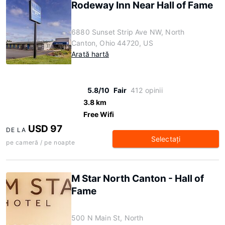
Rodeway Inn Near Hall of Fame
6880 Sunset Strip Ave NW, North
Canton, Ohio 44720, US
Arată hartă
5.8/10
Fair
412 opinii
3.8 km
Free Wifi
USD 97
DE LA
Selectaţi
pe cameră / pe noapte
M Star North Canton - Hall of
Fame
500 N Main St, North