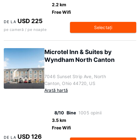
2.2 km
Free Wifi
USD 225
DE LA
Selectaţi
pe cameră / pe noapte
Microtel Inn & Suites by
Wyndham North Canton
7046 Sunset Strip Ave, North
Canton, Ohio 44720, US
Arată hartă
8/10
Bine
1005 opinii
3.5 km
Free Wifi
USD 126
DE LA