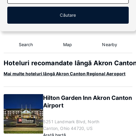
Căutare
Search
Map
Nearby
Hoteluri recomandate lângă Akron Canton
Mai multe hoteluri lângă Akron Canton Regional Aeroport
Hilton Garden Inn Akron Canton
Airport
5251 Landmark Blvd, North
Canton, Ohio 44720, US
Arată hartă