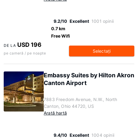
9.2/10
Excellent
1001 opinii
0.7 km
Free Wifi
USD 196
DE LA
Selectaţi
pe cameră / pe noapte
Embassy Suites by Hilton Akron
Canton Airport
7883 Freedom Avenue, N.W., North
Canton, Ohio 44720, US
Arată hartă
9.4/10
Excellent
1004 opinii