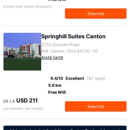
Pentru mai multe informaţii:
Selectaţi
Springhill Suites Canton
5770 Dressler Road
NW, Canton, Ohio 44720, US
Arată hartă
9.4/10
Excellent
767 opinii
5.6 km
Free Wifi
USD 211
DE LA
Selectaţi
pe cameră / pe noapte