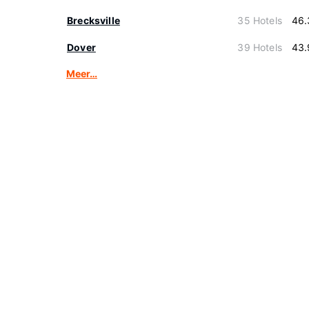
Brecksville
35 Hotels
46.
Dover
39 Hotels
43.
Meer…