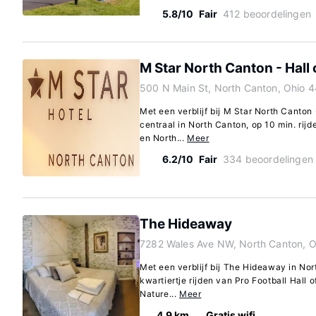
5.8/10
Fair
412 beoordelingen
M Star North Canton - Hall
500 N Main St, North Canton, Ohio 
Met een verblijf bij M Star North Canton 
centraal in North Canton, op 10 min. rijd
en North...
Meer
6.2/10
Fair
334 beoordelingen
The Hideaway
7282 Wales Ave NW, North Canton, 
Met een verblijf bij The Hideaway in Nor
kwartiertje rijden van Pro Football Hall
Nature...
Meer
4.9 km
Gratis wifi