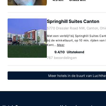
Springhill Suites Canton
5770 Dressler Road NW, Canton, Ohi
Met een verblijf bij Springhill Suites Can
bij de winkelbuurt, op 10 min. rijden van
Kent...
Meer
9.4/10
Uitstekend
767 beoordelingen
Meer hotels in de buurt van Luchth