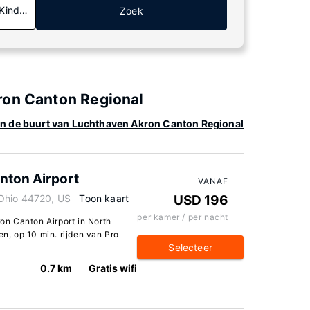
 Kinderen
Zoek
ron Canton Regional
in de buurt van Luchthaven Akron Canton Regional
nton Airport
VANAF
Ohio 44720, US
Toon kaart
USD 196
per kamer / per nacht
ron Canton Airport in North
en, op 10 min. rijden van Pro
Selecteer
0.7 km
Gratis wifi