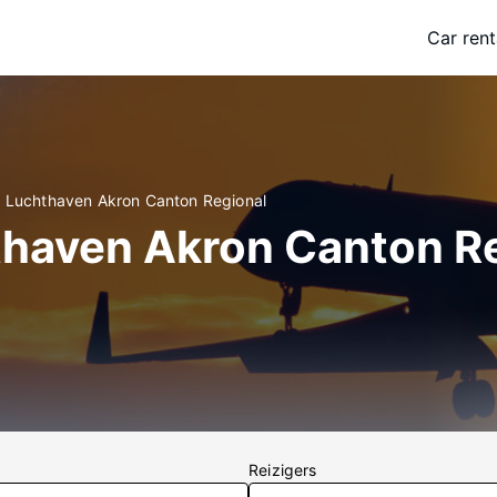
Car rent
an Luchthaven Akron Canton Regional
hthaven Akron Canton R
Reizigers