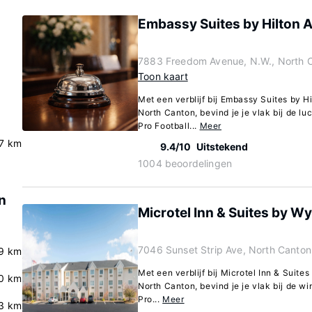
Embassy Suites by Hilton 
7883 Freedom Avenue, N.W., North 
Toon kaart
Met een verblijf bij Embassy Suites by H
North Canton, bevind je je vlak bij de lu
Pro Football...
Meer
.7 km
9.4/10
Uitstekend
1004 beoordelingen
n
Microtel Inn & Suites by 
7046 Sunset Strip Ave, North Canton
9 km
Met een verblijf bij Microtel Inn & Suit
0 km
North Canton, bevind je je vlak bij de wi
Pro...
Meer
3 km