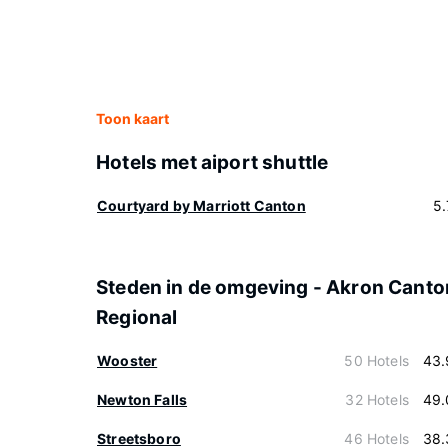
Toon kaart
Hotels met aiport shuttle
Courtyard by Marriott Canton
5
Steden in de omgeving - Akron Canto
Regional
Wooster
50 Hotels
43.
Newton Falls
32 Hotels
49.
Streetsboro
46 Hotels
38.