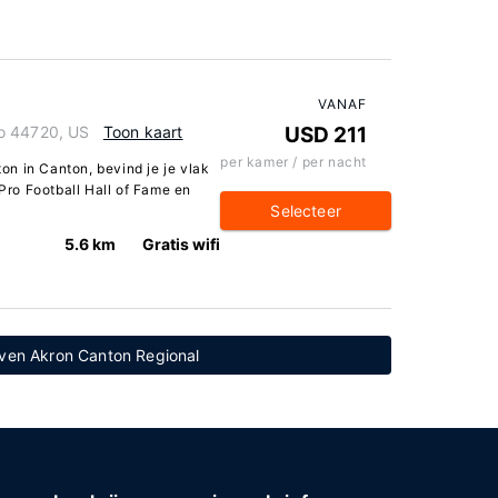
VANAF
o 44720, US
Toon kaart
USD 211
per kamer / per nacht
ton in Canton, bevind je je vlak
 Pro Football Hall of Fame en
Selecteer
5.6 km
Gratis wifi
aven Akron Canton Regional