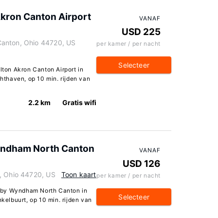
Akron Canton Airport
VANAF
USD 225
Canton, Ohio 44720, US
per kamer / per nacht
Selecteer
ilton Akron Canton Airport in
chthaven, op 10 min. rijden van
2.2 km
Gratis wifi
Wyndham North Canton
VANAF
USD 126
, Ohio 44720, US
Toon kaart
per kamer / per nacht
es by Wyndham North Canton in
Selecteer
nkelbuurt, op 10 min. rijden van