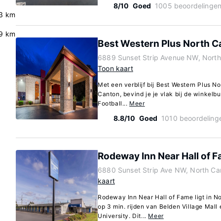
8/10
Goed
1005 beoordelinge
3 km
9 km
Best Western Plus North Ca
6889 Sunset Strip Avenue NW, North
Toon kaart
Met een verblijf bij Best Western Plus No
Canton, bevind je je vlak bij de winkelbu
Football...
Meer
8.8/10
Goed
1010 beoordeling
Rodeway Inn Near Hall of 
6880 Sunset Strip Ave NW, North Ca
kaart
Rodeway Inn Near Hall of Fame ligt in N
op 3 min. rijden van Belden Village Mall
University. Dit...
Meer