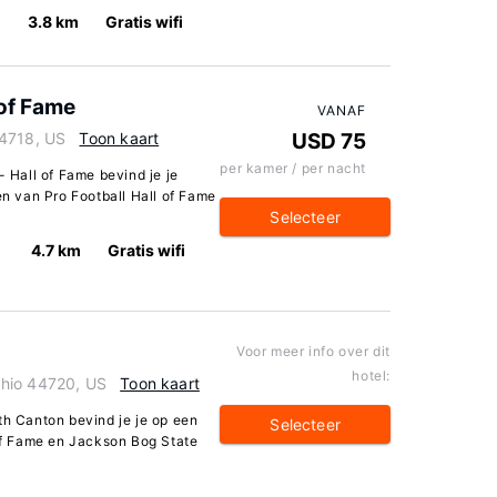
3.8 km
Gratis wifi
 of Fame
VANAF
44718, US
Toon kaart
USD 75
per kamer / per nacht
- Hall of Fame bevind je je
en van Pro Football Hall of Fame
Selecteer
4.7 km
Gratis wifi
Voor meer info over dit
hotel:
Ohio 44720, US
Toon kaart
th Canton bevind je je op een
Selecteer
 of Fame en Jackson Bog State