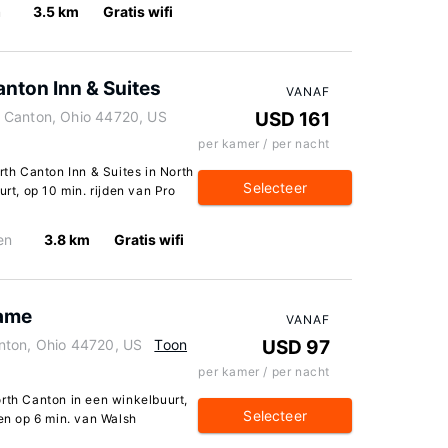
n
3.5 km
Gratis wifi
nton Inn & Suites
VANAF
 Canton, Ohio 44720, US
USD 161
per kamer / per nacht
rth Canton Inn & Suites in North
Selecteer
urt, op 10 min. rijden van Pro
en
3.8 km
Gratis wifi
Fame
VANAF
nton, Ohio 44720, US
Toon
USD 97
per kamer / per nacht
orth Canton in een winkelbuurt,
Selecteer
 en op 6 min. van Walsh