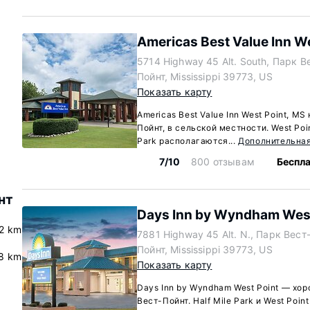
Americas Best Value Inn We
5714 Highway 45 Alt. South, Парк В
Пойнт, Mississippi 39773, US
Показать карту
Americas Best Value Inn West Point, M
Пойнт, в сельской местности. West Point
Park располагаются...
Дополнительна
7/10
800 отзывам
Беспла
нт
Days Inn by Wyndham West
.2 km
7881 Highway 45 Alt. N., Парк Вест
Пойнт, Mississippi 39773, US
8 km
Показать карту
Days Inn by Wyndham West Point — хор
Вест-Пойнт. Half Mile Park и West Point