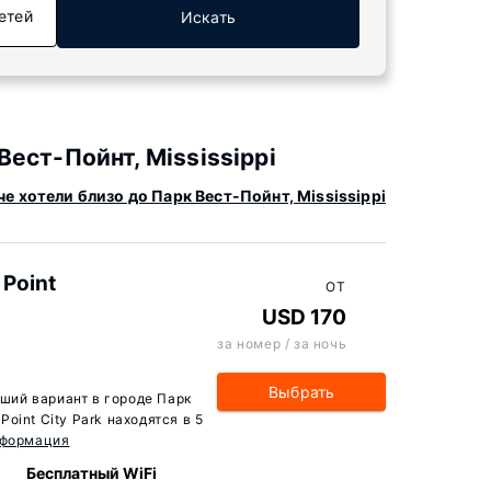
етей
Искать
ест-Пойнт, Mississippi
е хотели близо до Парк Вест-Пойнт, Mississippi
 Point
ОТ
USD 170
за номер / за ночь
Выбрать
оший вариант в городе Парк
 Point City Park находятся в 5
нформация
Бесплатный WiFi