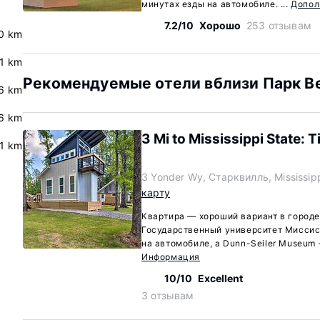
т
минутах езды на автомобиле. ...
Допол
7.2/10
Хорошо
253 отзывам
0 km
.1 km
Рекомендуемые отели вблизи Парк Вес
6 km
6 km
3 Mi to Mississippi State: 
.1 km
3 Yonder Wy, Старквилль, Mississip
карту
Квартира — хороший вариант в городе
Государственный университет Миссиси
на автомобиле, а Dunn-Seiler Museum —
Информация
10/10
Excellent
3 отзывам