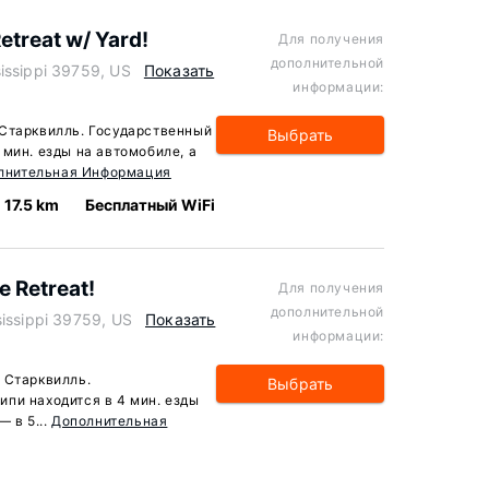
etreat w/ Yard!
Для получения
дополнительной
issippi 39759, US
Показать
информации:
 Старквилль. Государственный
Выбрать
мин. езды на автомобиле, а
лнительная Информация
17.5 km
Бесплатный WiFi
e Retreat!
Для получения
дополнительной
issippi 39759, US
Показать
информации:
 Старквилль.
Выбрать
пи находится в 4 мин. езды
 в 5...
Дополнительная