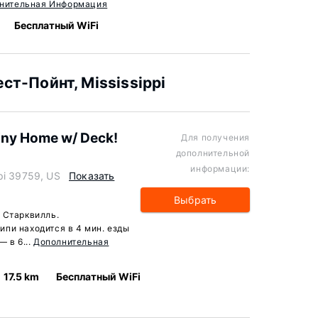
нительная Информация
Бесплатный WiFi
т-Пойнт, Mississippi
Tiny Home w/ Deck!
Для получения
дополнительной
информации:
pi 39759, US
Показать
Выбрать
 Старквилль.
пи находится в 4 мин. езды
 в 6...
Дополнительная
17.5 km
Бесплатный WiFi