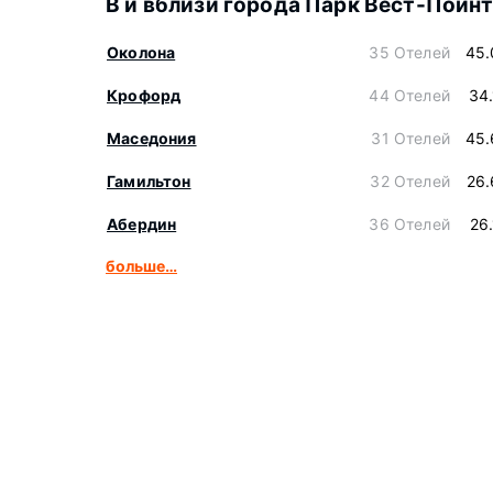
В и вблизи города Парк Вест-Пойн
Околона
35 Отелей
45.
Крофорд
44 Отелей
34
Маседония
31 Отелей
45.
Гамильтон
32 Отелей
26.
Абердин
36 Отелей
26
больше…