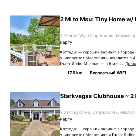
2 Mi to Msu: Tiny Home w/
1 Yonder Wy, Старквилль, Mississip
карту
Коттедж — хороший вариант в городе
университет Миссисипи находится в 4 
Dunn-Seiler Museum — в 6 мин....
Допо
17.6 km
Бесплатный WiFi
Starkvegas Clubhouse ~ 2
2 Stirling Drive, Старквилль, Missis
карту
Коттедж — хороший вариант в городе
университет Миссисипи и Dunn-Seile