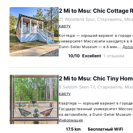
2 Mi to Msu: Chic Cottage R
21 Woodland Spur, Старквилль, Miss
карту
Коттедж — хороший вариант в городе
университет Миссисипи находится в 4 
Dunn-Seiler Museum — в 6 мин....
Допо
10/10
Excellent
1 отзывам
2 Mi to Msu: Chic Tiny Hom
9 Seldom Seen Trl, Старквилль, Miss
карту
Квартира — хороший вариант в городе
Государственный университет Миссиси
на автомобиле, а Dunn-Seiler Museum —
Информация
17.5 km
Бесплатный WiFi