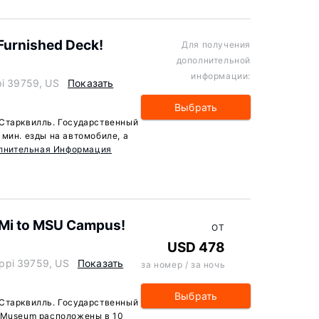
 Furnished Deck!
Для получения
дополнительной
информации:
pi 39759, US
Показать
Выбрать
 Старквилль. Государственный
мин. езды на автомобиле, а
лнительная Информация
 Mi to MSU Campus!
ОТ
USD 478
sippi 39759, US
Показать
за номер / за ночь
Выбрать
 Старквилль. Государственный
r Museum расположены в 10