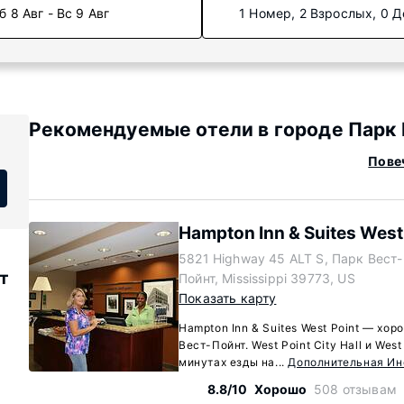
б 8 Авг - Вс 9 Авг
1 Номер, 2 Взрослых, 0 Д
Рекомендуемые отели в городе Парк В
Повеч
Hampton Inn & Suites West
5821 Highway 45 ALT S, Парк Вест-
т
Пойнт, Mississippi 39773, US
Показать карту
Hampton Inn & Suites West Point — хор
Вест-Пойнт. West Point City Hall и West
минутах езды на...
Дополнительная И
8.8/10
Хорошо
508 отзывам