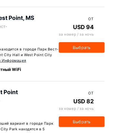
st Point, MS
ОТ
ест-
USD 94
за номер / за ночь
Выбрать
S находится в городе Парк Вест-
 City Hall и West Point City
я Информация
тный WiFi
 Point
ОТ
-
USD 82
за номер / за ночь
Выбрать
оший вариант в городе Парк
 City Park находятся в 5