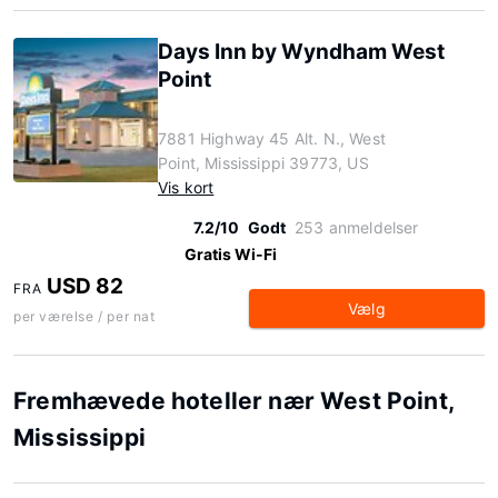
Days Inn by Wyndham West
Point
7881 Highway 45 Alt. N., West
Point, Mississippi 39773, US
Vis kort
7.2/10
Godt
253 anmeldelser
Gratis Wi-Fi
USD 82
FRA
Vælg
per værelse / per nat
Fremhævede hoteller nær West Point,
Mississippi