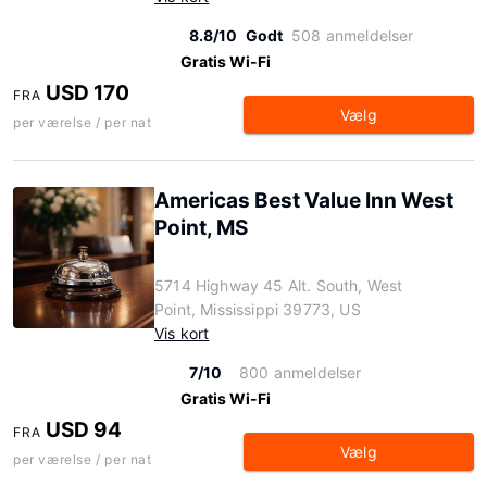
8.8/10
Godt
508 anmeldelser
Gratis Wi-Fi
USD 170
FRA
Vælg
per værelse / per nat
Americas Best Value Inn West
Point, MS
5714 Highway 45 Alt. South, West
Point, Mississippi 39773, US
Vis kort
7/10
800 anmeldelser
Gratis Wi-Fi
USD 94
FRA
Vælg
per værelse / per nat