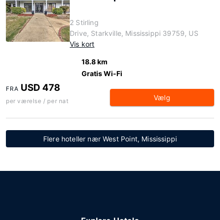
2 Stirling
Drive, Starkville, Mississippi 39759, US
Vis kort
18.8 km
Gratis Wi-Fi
USD 478
FRA
Vælg
per værelse / per nat
Flere hoteller nær West Point, Mississippi