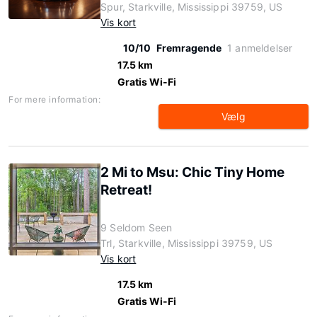
Spur, Starkville, Mississippi 39759, US
Vis kort
10/10
Fremragende
1 anmeldelser
17.5 km
Gratis Wi-Fi
For mere information:
Vælg
2 Mi to Msu: Chic Tiny Home
Retreat!
9 Seldom Seen
Trl, Starkville, Mississippi 39759, US
Vis kort
17.5 km
Gratis Wi-Fi