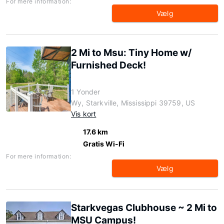
For mere information:
Vælg
2 Mi to Msu: Tiny Home w/
Furnished Deck!
1 Yonder
Wy, Starkville, Mississippi 39759, US
Vis kort
17.6 km
Gratis Wi-Fi
For mere information:
Vælg
Starkvegas Clubhouse ~ 2 Mi to
MSU Campus!