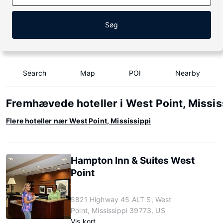
Søg
Search
Map
POI
Nearby
Fremhævede hoteller i West Point, Missis
Flere hoteller nær West Point, Mississippi
Hampton Inn & Suites West
Point
5821 Highway 45 ALT S, West
Point, Mississippi 39773, US
Vis kort