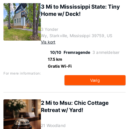
3 Mi to Mississippi State: Tiny
Home w/ Deck!
3 Yonder
Wy, Starkville, Mississippi 39759, US
Vis kort
10/10
Fremragende
3 anmeldelser
17.5 km
Gratis Wi-Fi
For mere information:
Vælg
2 Mi to Msu: Chic Cottage
Retreat w/ Yard!
21 Woodland