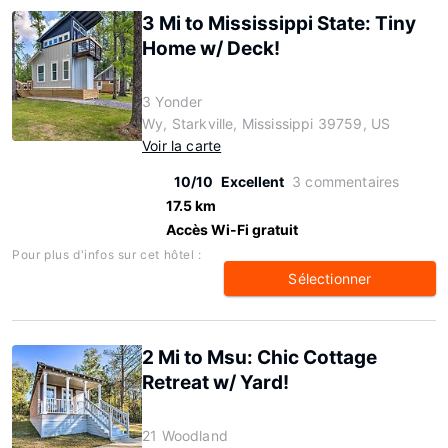
3 Mi to Mississippi State: Tiny
Home w/ Deck!
3 Yonder
Wy, Starkville, Mississippi 39759, US
Voir la carte
10/10
Excellent
3 commentaires
17.5 km
Accès Wi-Fi gratuit
Pour plus d'infos sur cet hôtel :
Sélectionner
2 Mi to Msu: Chic Cottage
Retreat w/ Yard!
21 Woodland