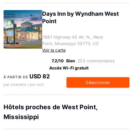
Days Inn by Wyndham West
Point
7881 Highway 45 Alt. N., West
Point, Mississippi 39773, US
Voir la carte
7.2/10
Bien
253 commentaires
Accès Wi-Fi gratuit
USD 82
À PARTIR DE
Sélectionner
par chambre / par nuit
Hôtels proches de West Point,
Mississippi