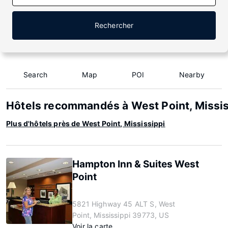
Rechercher
Search
Map
POI
Nearby
Hôtels recommandés à West Point, Missis
Plus d'hôtels près de West Point, Mississippi
Hampton Inn & Suites West
Point
5821 Highway 45 ALT S, West
Point, Mississippi 39773, US
Voir la carte