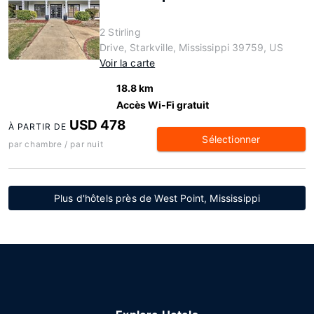
2 Stirling
Drive, Starkville, Mississippi 39759, US
Voir la carte
18.8 km
Accès Wi-Fi gratuit
USD 478
À PARTIR DE
Sélectionner
par chambre / par nuit
Plus d'hôtels près de West Point, Mississippi