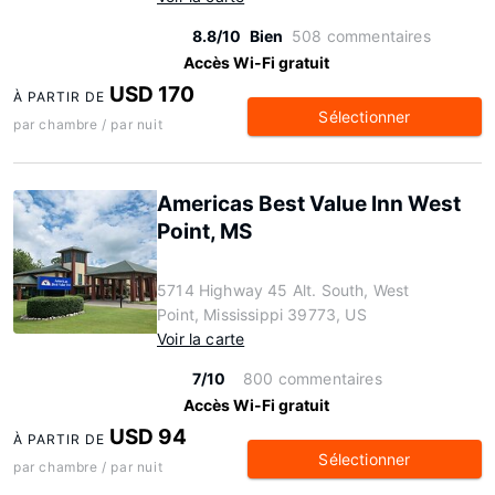
8.8/10
Bien
508 commentaires
Accès Wi-Fi gratuit
USD 170
À PARTIR DE
Sélectionner
par chambre / par nuit
Americas Best Value Inn West
Point, MS
5714 Highway 45 Alt. South, West
Point, Mississippi 39773, US
Voir la carte
7/10
800 commentaires
Accès Wi-Fi gratuit
USD 94
À PARTIR DE
Sélectionner
par chambre / par nuit