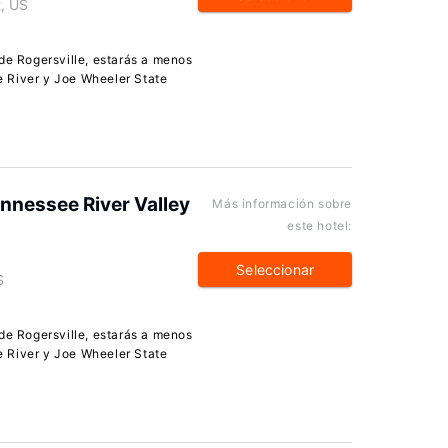
2, US
de Rogersville, estarás a menos
 River y Joe Wheeler State
nnessee River Valley
Más información sobre
este hotel:
g
Seleccionar
S
de Rogersville, estarás a menos
 River y Joe Wheeler State