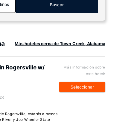
Niños
Buscar
ma
Más hoteles cerca de Town Creek, Alabama
n Rogersville w/
Más información sobre
este hotel:
Seleccionar
US
de Rogersville, estarás a menos
 River y Joe Wheeler State