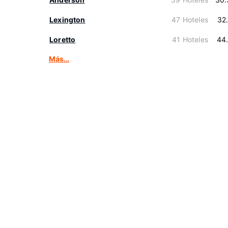
Lexington
47 Hoteles
32
Loretto
41 Hoteles
44
Más…