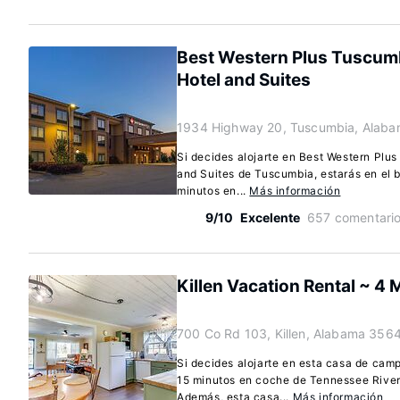
Best Western Plus Tuscum
Hotel and Suites
1934 Highway 20, Tuscumbia, Alab
Si decides alojarte en Best Western Plu
and Suites de Tuscumbia, estarás en el b
minutos en...
Más información
9/10
Excelente
657 comentari
Killen Vacation Rental ~ 4 
700 Co Rd 103, Killen, Alabama 356
Si decides alojarte en esta casa de camp
15 minutos en coche de Tennessee River
Además, esta casa...
Más información