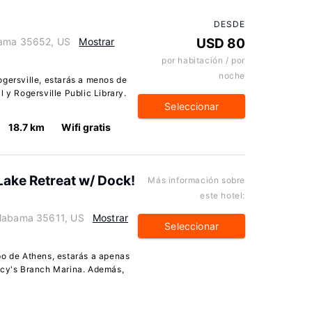
DESDE
bama 35652, US
Mostrar
USD 80
por habitación / por
noche
ogersville, estarás a menos de
 y Rogersville Public Library.
Seleccionar
18.7 km
Wifi gratis
Lake Retreat w/ Dock!
Más información sobre
este hotel:
Alabama 35611, US
Mostrar
Seleccionar
po de Athens, estarás a apenas
ucy's Branch Marina. Además,