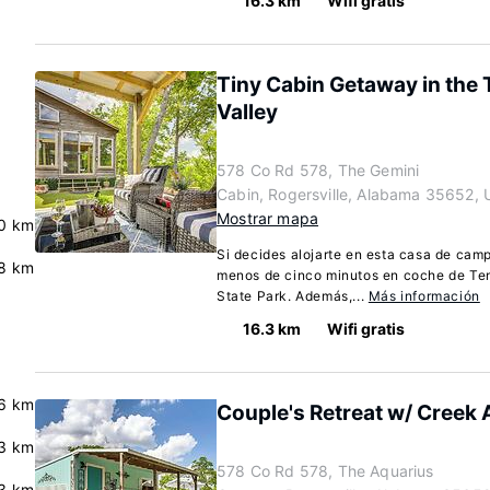
16.3 km
Wifi gratis
Tiny Cabin Getaway in the
Valley
578 Co Rd 578, The Gemini
Cabin, Rogersville, Alabama 35652, 
Mostrar mapa
0 km
Si decides alojarte en esta casa de camp
8 km
menos de cinco minutos en coche de Te
State Park. Además,...
Más información
16.3 km
Wifi gratis
6 km
Couple's Retreat w/ Creek 
3 km
578 Co Rd 578, The Aquarius
3 km