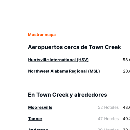
Mostrar mapa
Aeropuertos cerca de Town Creek
Huntsville International (HSV)
58.
Northwest Alabama Regional (MSL)
20.
En Town Creek y alrededores
Mooresville
52 Hoteles
48.
Tanner
47 Hoteles
40.
Anderson
39 Hoteles
30.