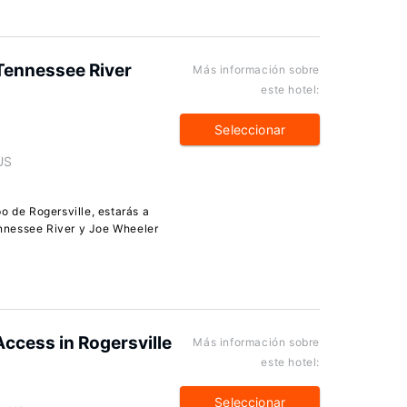
 Tennessee River
Más información sobre
este hotel:
Seleccionar
US
o de Rogersville, estarás a
nnessee River y Joe Wheeler
Access in Rogersville
Más información sobre
este hotel:
Seleccionar