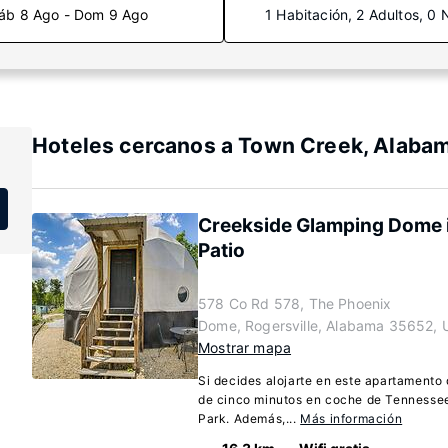
áb 8 Ago - Dom 9 Ago
1 Habitación, 2 Adultos, 0 
Hoteles cercanos a Town Creek, Alaba
Creekside Glamping Dome i
Patio
578 Co Rd 578, The Phoenix
Dome, Rogersville, Alabama 35652, 
Mostrar mapa
Si decides alojarte en este apartamento 
de cinco minutos en coche de Tennessee
Park. Además,...
Más información