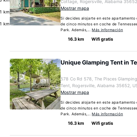
Cottage, Rogersville, Alabama 3565
Mostrar mapa
.1 km
Si decides alojarte en este apartamento 
.1 km
de cinco minutos en coche de Tennessee
Park. Además,...
Más información
16.3 km
Wifi gratis
Unique Glamping Tent in Te
578 Co Rd 578, The Pisces Glampin
Tent, Rogersville, Alabama 35652, U
Mostrar mapa
Si decides alojarte en este apartamento 
de cinco minutos en coche de Tennessee
Park. Además,...
Más información
16.3 km
Wifi gratis