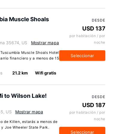
bia Muscle Shoals
DESDE
USD 137
por habitación / por
ama 35674, US
Mostrar mapa
noche
s Tuscumbia Muscle Shoals Hotel
Seleccionar
arrio financiero y a menos de 15
os
21.2 km
Wifi gratis
Mi to Wilson Lake!
DESDE
USD 187
45, US
Mostrar mapa
por habitación / por
noche
o de Killen, estarás a menos de
 y Joe Wheeler State Park.
Seleccionar