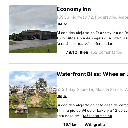
Economy Inn
15936 Highway 72, Rogersville, Ala
mapa
Si decides alojarte en Economy Inn de R
15 minutos a pie de Rogersville Town Hall
Además, este...
Más información
7.8/10
Bien
152 comentarios
Waterfront Bliss: Wheeler 
5354 Bay Shore Dr, Muscle Shoals, 
mapa
Si decides alojarte en esta casa de cam
1 min a pie de Wheeler Lake y a 12 de L
esta casa de...
Más información
19.1 km
Wifi gratis