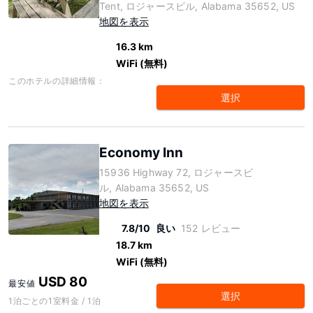
Tent, ロジャースビル, Alabama 35652, US
地図を表示
16.3 km
WiFi (無料)
このホテルの詳細情報：
選択
Economy Inn
15936 Highway 72, ロジャースビ
ル, Alabama 35652, US
地図を表示
7.8/10
良い
152 レビュー
18.7 km
WiFi (無料)
USD 80
最安値
選択
1泊ごとの1室料金 / 1泊