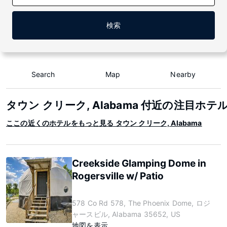
検索
Search
Map
Nearby
タウン クリーク, Alabama 付近の注目ホテ
ここの近くのホテルをもっと見る タウン クリーク, Alabama
Creekside Glamping Dome in
Rogersville w/ Patio
578 Co Rd 578, The Phoenix Dome, ロジ
ャースビル, Alabama 35652, US
地図を表示