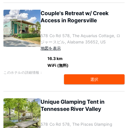
Couple's Retreat w/ Creek
Access in Rogersville
578 Co Rd 578, The Aquarius Cottage, ロ
ジャースビル, Alabama 35652, US
地図を表示
16.3 km
WiFi (無料)
このホテルの詳細情報：
選択
Unique Glamping Tent in
Tennessee River Valley
578 Co Rd 578, The Pisces Glamping