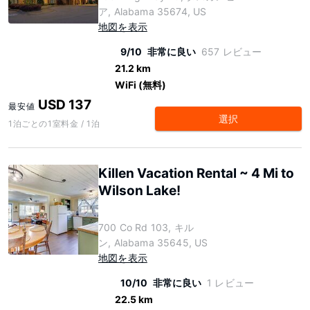
ア, Alabama 35674, US
地図を表示
9/10
非常に良い
657 レビュー
21.2 km
WiFi (無料)
USD 137
最安値
選択
1泊ごとの1室料金 / 1泊
Killen Vacation Rental ~ 4 Mi to
Wilson Lake!
700 Co Rd 103, キル
ン, Alabama 35645, US
地図を表示
10/10
非常に良い
1 レビュー
22.5 km