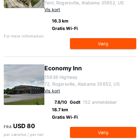
Tent, Rogersville, Alabama 35652, US
Vis kort
16.3 km
Gratis Wi-Fi
For mere information:
Vælg
Economy Inn
15936 Highway
72, Rogersville, Alabama 35652, US
Vis kort
7.8/10
Godt
152 anmeldelser
18.7 km
Gratis Wi-Fi
USD 80
FRA
Vælg
per værelse / per nat