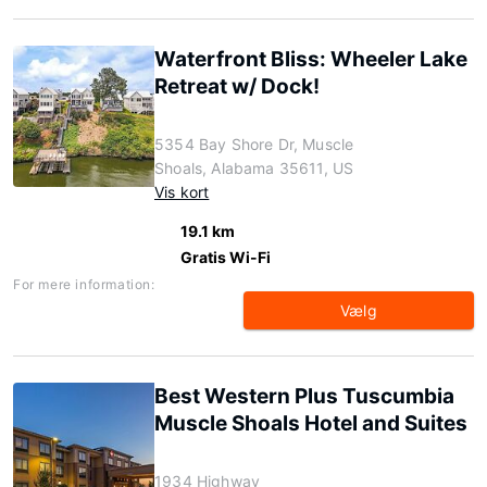
Waterfront Bliss: Wheeler Lake
Retreat w/ Dock!
5354 Bay Shore Dr, Muscle
Shoals, Alabama 35611, US
Vis kort
19.1 km
Gratis Wi-Fi
For mere information:
Vælg
Best Western Plus Tuscumbia
Muscle Shoals Hotel and Suites
1934 Highway