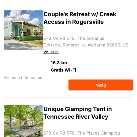
Couple's Retreat w/ Creek
Access in Rogersville
578 Co Rd 578, The Aquarius
Cottage, Rogersville, Alabama 35652, US
Vis kort
16.3 km
Gratis Wi-Fi
For mere information:
Vælg
Unique Glamping Tent in
Tennessee River Valley
578 Co Rd 578, The Pisces Glamping