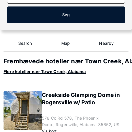
Søg
Search
Map
Nearby
Fremhævede hoteller nær Town Creek, A
Flere hoteller nær Town Creek, Alabama
Creekside Glamping Dome in
Rogersville w/ Patio
578 Co Rd 578, The Phoenix
Dome, Rogersville, Alabama 35652, US
Vis kort