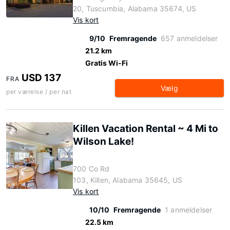
20, Tuscumbia, Alabama 35674, US
Vis kort
9/10
Fremragende
657 anmeldelser
21.2 km
Gratis Wi-Fi
USD 137
FRA
Vælg
per værelse / per nat
Killen Vacation Rental ~ 4 Mi to
Wilson Lake!
700 Co Rd
103, Killen, Alabama 35645, US
Vis kort
10/10
Fremragende
1 anmeldelser
22.5 km