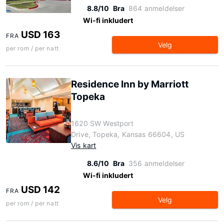
8.8/10
Bra
864 anmeldelser
Wi-fi inkludert
USD 163
FRA
Velg
per rom / per natt
Residence Inn by Marriott
Topeka
1620 SW Westport
Drive, Topeka, Kansas 66604, US
Vis kart
8.6/10
Bra
356 anmeldelser
Wi-fi inkludert
USD 142
FRA
Velg
per rom / per natt