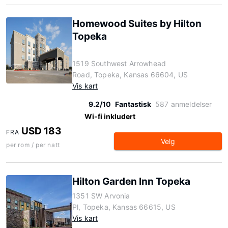
Homewood Suites by Hilton
Topeka
1519 Southwest Arrowhead
Road, Topeka, Kansas 66604, US
Vis kart
9.2/10
Fantastisk
587 anmeldelser
Wi-fi inkludert
USD 183
FRA
Velg
per rom / per natt
Hilton Garden Inn Topeka
1351 SW Arvonia
Pl, Topeka, Kansas 66615, US
Vis kart