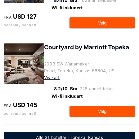
8.4/10
Bra
1028 anmeldelser
Wi-fi inkludert
USD 127
FRA
Velg
per rom / per natt
Courtyard by Marriott Topeka
2033 SW Wanamaker
Road, Topeka, Kansas 66604, US
Vis kart
8.2/10
Bra
726 anmeldelser
Wi-fi inkludert
USD 145
FRA
Velg
per rom / per natt
Alle 31 hoteller i Topeka, Kansas