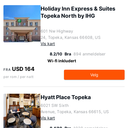
Holiday Inn Express & Suites
Topeka North by IHG
601 Nw Highway
24, Topeka, Kansas 66608, US
Vis kart
8.2/10
Bra
894 anmeldelser
Wi-fi inkludert
USD 164
FRA
Velg
per rom / per natt
Hyatt Place Topeka
6021 SW Sixth
Avenue, Topeka, Kansas 66615, US
Vis kart