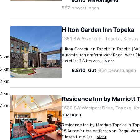
9.2/10
Hervorragend
587 bewertungen
Hilton Garden Inn Topeka
1351 SW Arvonia Pl, Topeka, Kansas
Hilton Garden Inn Topeka in Topeka (Sou
Autominuten entfernt von: Regal West Ri
8 km
Hotel ist 2,8 km von...
Mehr
8 km
8.8/10
Gut
864 bewertungen
.2 km
.2 km
Residence Inn by Marriott 
7 km
1620 SW Westport Drive, Topeka, K
anzeigen
Residence Inn by Marriott Topeka in Top
15 Autominuten entfernt von: Regal West
Dieses Hotel ist...
Mehr