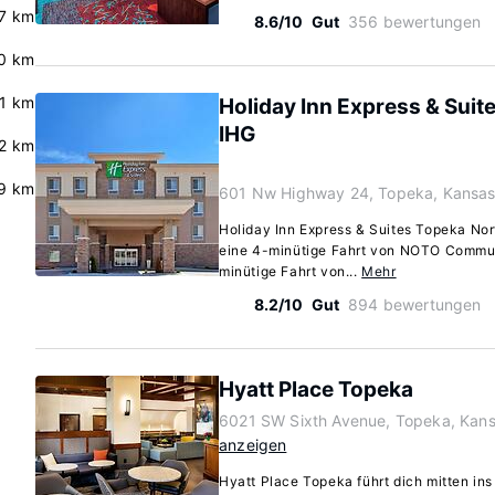
.7 km
8.6/10
Gut
356 bewertungen
0 km
.1 km
Holiday Inn Express & Suit
IHG
2 km
.9 km
601 Nw Highway 24, Topeka, Kansa
Holiday Inn Express & Suites Topeka Nort
eine 4-minütige Fahrt von NOTO Commun
minütige Fahrt von...
Mehr
8.2/10
Gut
894 bewertungen
Hyatt Place Topeka
6021 SW Sixth Avenue, Topeka, Kan
anzeigen
Hyatt Place Topeka führt dich mitten in