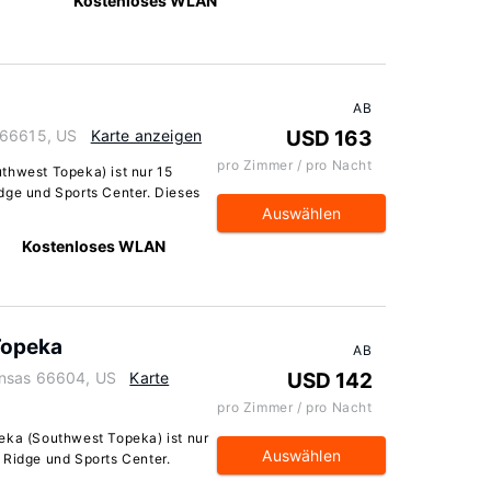
Kostenloses WLAN
AB
 66615, US
Karte anzeigen
USD 163
pro Zimmer / pro Nacht
thwest Topeka) ist nur 15
dge und Sports Center. Dieses
Auswählen
Kostenloses WLAN
Topeka
AB
ansas 66604, US
Karte
USD 142
pro Zimmer / pro Nacht
eka (Southwest Topeka) ist nur
Auswählen
 Ridge und Sports Center.