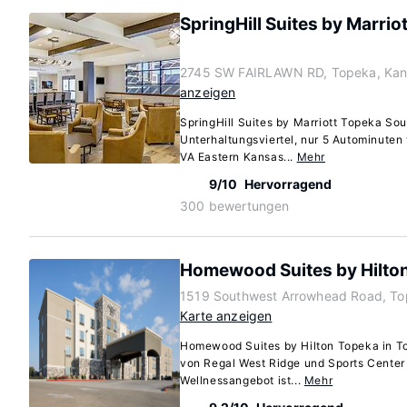
SpringHill Suites by Marri
2745 SW FAIRLAWN RD, Topeka, Kan
anzeigen
SpringHill Suites by Marriott Topeka Sou
Unterhaltungsviertel, nur 5 Autominuten
VA Eastern Kansas...
Mehr
9/10
Hervorragend
300 bewertungen
Homewood Suites by Hilto
1519 Southwest Arrowhead Road, To
Karte anzeigen
Homewood Suites by Hilton Topeka in To
von Regal West Ridge und Sports Center 
Wellnessangebot ist...
Mehr