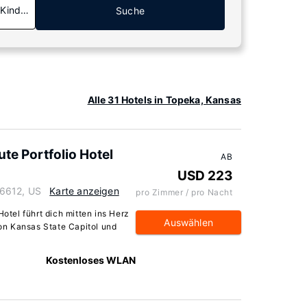
 Kinder
Suche
Alle 31 Hotels in Topeka, Kansas
ute Portfolio Hotel
AB
USD 223
66612, US
Karte anzeigen
pro Zimmer / pro Nacht
Hotel führt dich mitten ins Herz
Auswählen
n Kansas State Capitol und
Kostenloses WLAN