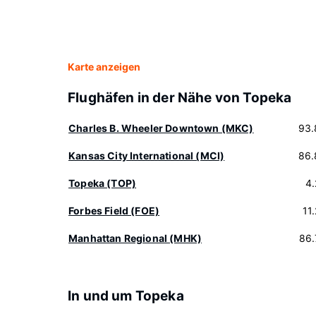
Karte anzeigen
Flughäfen in der Nähe von Topeka
Charles B. Wheeler Downtown (MKC)
93.
Kansas City International (MCI)
86.
Topeka (TOP)
4
Forbes Field (FOE)
11
Manhattan Regional (MHK)
86.
In und um Topeka