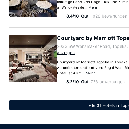
minütige Fahrt von Gage Park und 7-minü
at Ward-Meade...
Mehr
8.4/10
Gut
1028 bewertungen
Courtyard by Marriott Top
2033 SW Wanamaker Road, Topeka,
anzeigen
Courtyard by Marriott Topeka in Topeka 
Autominuten entfernt von: Regal West Ri
Hotel ist 4 km...
Mehr
8.2/10
Gut
726 bewertungen
Alle 31 Hotels in To