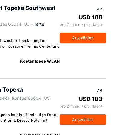
ott Topeka Southwest
AB
USD 188
sas 66614, US
Karte
pro Zimmer / pro Nacht
Auswählen
thwest in Topeka liegt im
 von Kossover Tennis Center und
Kostenloses WLAN
n Topeka
AB
peka, Kansas 66604, US
USD 183
pro Zimmer / pro Nacht
peka ist eine 5-minütige Fahrt
Auswählen
entfernt. Dieses Hotel mit