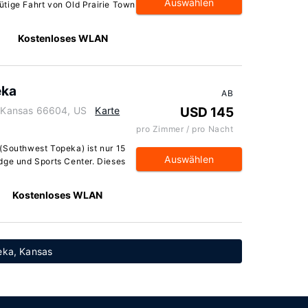
Auswählen
tige Fahrt von Old Prairie Town
Kostenloses WLAN
eka
AB
 Kansas 66604, US
Karte
USD 145
pro Zimmer / pro Nacht
(Southwest Topeka) ist nur 15
Auswählen
dge und Sports Center. Dieses
Kostenloses WLAN
peka, Kansas