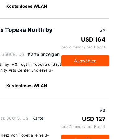
Kostenloses WLAN
es Topeka North by
AB
USD 164
pro Zimmer / pro Nacht
s 66608, US
Karte anzeigen
Auswählen
h by IHG liegt in Topeka und ist
ity Arts Center und eine 6-
Kostenloses WLAN
AB
sas 66615, US
Karte
USD 127
pro Zimmer / pro Nacht
s Herz von Topeka, eine 3-