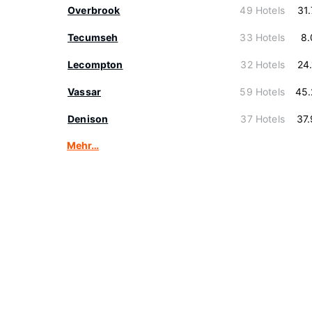
Overbrook
49 Hotels
31
Tecumseh
33 Hotels
8.
Lecompton
32 Hotels
24
Vassar
59 Hotels
45.
Denison
37 Hotels
37
Mehr…