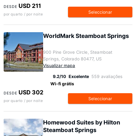
USD 211
DESDE
Seleccionar
por quarto / por noite
WorldMark Steamboat Springs
900 Pine Grove Circle, Steamboat
Springs, Colorado 80477, US
Visualizar mapa
9.2/10
Excelente
559 avaliações
Wi-fi grátis
USD 302
DESDE
Seleccionar
por quarto / por noite
Homewood Suites by Hilton
Steamboat Springs