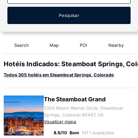
Pesquisar
Search
Map
POI
Nearby
Hotéis Indicados: Steamboat Springs, Co
Todos 305 hotéis em Steamboat Springs, Colorado
The Steamboat Grand
2300 Mount Werner Circle, Steamboat
Springs, Colorado 80487, US
Visualizar mapa
8.6/10
Bom
1011 avaliações