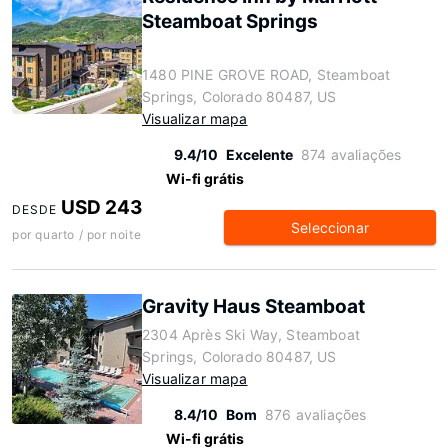
Steamboat Springs
1480 PINE GROVE ROAD, Steamboat
Springs, Colorado 80487, US
Visualizar mapa
9.4/10
Excelente
874 avaliações
Wi-fi grátis
USD 243
DESDE
Seleccionar
por quarto / por noite
Gravity Haus Steamboat
2304 Après Ski Way, Steamboat
Springs, Colorado 80487, US
Visualizar mapa
8.4/10
Bom
876 avaliações
Wi-fi grátis