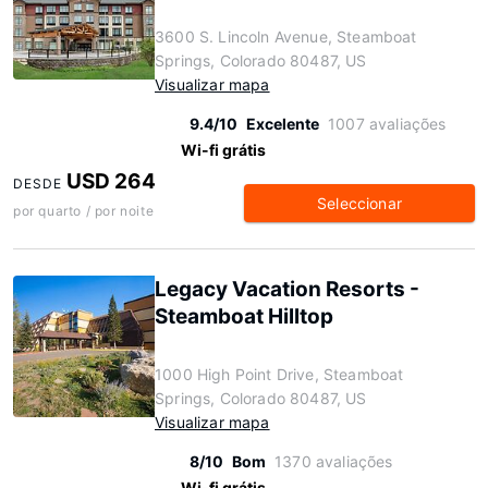
3600 S. Lincoln Avenue, Steamboat
Springs, Colorado 80487, US
Visualizar mapa
9.4/10
Excelente
1007 avaliações
Wi-fi grátis
USD 264
DESDE
Seleccionar
por quarto / por noite
Legacy Vacation Resorts -
Steamboat Hilltop
1000 High Point Drive, Steamboat
Springs, Colorado 80487, US
Visualizar mapa
8/10
Bom
1370 avaliações
Wi-fi grátis