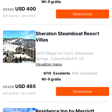
Wi-fi grátis
USD 400
DESDE
Seleccionar
por quarto / por noite
Sheraton Steamboat Resort
Villas
2200 Village Inn Court, Steamboat
Springs, Colorado 80477, US
Visualizar mapa
9/10
Excelente
888 avaliações
Wi-fi grátis
USD 465
DESDE
Seleccionar
por quarto / por noite
Residence Inn by Marriott