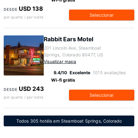
USD 138
DESDE
Seleccionar
por quarto / por noite
Rabbit Ears Motel
201 Lincoln Ave, Steamboat
Springs, Colorado 80477, US
Visualizar mapa
9.4/10
Excelente
1015 avaliações
Wi-fi grátis
USD 243
DESDE
Seleccionar
por quarto / por noite
Todos 305 hotéis em Steamboat Springs, Colorado