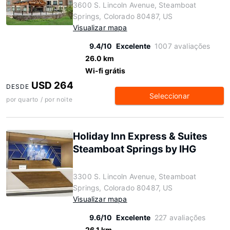
3600 S. Lincoln Avenue, Steamboat
Springs, Colorado 80487, US
Visualizar mapa
9.4/10
Excelente
1007 avaliações
26.0 km
Wi-fi grátis
USD 264
DESDE
Seleccionar
por quarto / por noite
Holiday Inn Express & Suites
Steamboat Springs by IHG
3300 S. Lincoln Avenue, Steamboat
Springs, Colorado 80487, US
Visualizar mapa
9.6/10
Excelente
227 avaliações
26.1 km