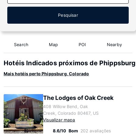
Pesquisar
Search
Map
POI
Nearby
Hotéis Indicados próximos de Phippsburg
Mais hotéis perto Phippsburg, Colorado
The Lodges of Oak Creek
408 Willow Bend, Oak
Creek, Colorado 80467, US
Visualizar mapa
8.6/10
Bom
202 avaliações