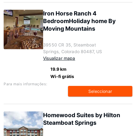
Iron Horse Ranch 4
BedroomHoliday home By
Moving Mountains
39550 CR 35, Steamboat
Springs, Colorado 80487, US
Visualizar mapa
19.9 km
Wi-fi grátis
Para mais informações:
Seleccionar
Homewood Suites by Hilton
Steamboat Springs