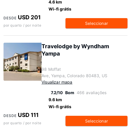
4.6 km
Wi-fi grátis
USD 201
DESDE
Seleccionar
por quarto / por noite
Travelodge by Wyndham
Yampa
98 Moffat
Ave, Yampa, Colorado 80483, US
Visualizar mapa
7.2/10
Bom
466 avaliações
9.6 km
Wi-fi grátis
USD 111
DESDE
Seleccionar
por quarto / por noite