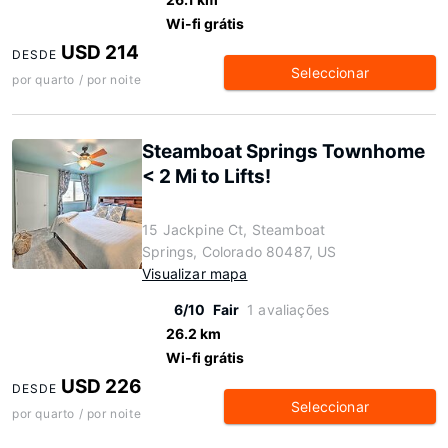
Wi-fi grátis
USD 214
DESDE
Seleccionar
por quarto / por noite
Steamboat Springs Townhome
< 2 Mi to Lifts!
15 Jackpine Ct, Steamboat
Springs, Colorado 80487, US
Visualizar mapa
6/10
Fair
1 avaliações
26.2 km
Wi-fi grátis
USD 226
DESDE
Seleccionar
por quarto / por noite