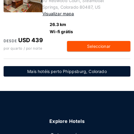
10 Redwood Court, Steamboat
Springs, Colorado 80487, US
Visualizar mapa
26.3 km
Wi-fi grátis
USD 439
DESDE
Seleccionar
por quarto / por noite
Mais hotéis perto Phippsburg, Colorado
Explore Hotels