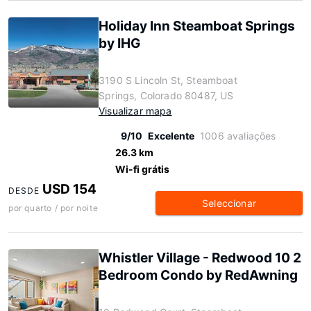
Holiday Inn Steamboat Springs
by IHG
3190 S Lincoln St, Steamboat
Springs, Colorado 80487, US
Visualizar mapa
9/10
Excelente
1006 avaliações
26.3 km
Wi-fi grátis
USD 154
DESDE
Seleccionar
por quarto / por noite
Whistler Village - Redwood 10 2
Bedroom Condo by RedAwning