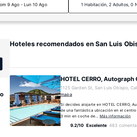
om 9 Ago - Lun 10 Ago
1 Habitación, 2 Adultos, 0 
Hoteles recomendados en San Luis Obis
HOTEL CERRO, Autograph C
1125 Garden St, San Luis Obispo, Cal
po
mapa
Si decides alojarte en HOTEL CERRO, Aut
de una fantástica ubicación en el centro
3 min en coche de...
Más información
9.2/10
Excelente
483 comentar