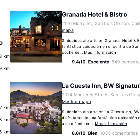
Granada Hotel & Bistro
1126 Morro St., San Luis Obispo, Cal
mapa
Si decides alojarte en Granada Hotel & Bi
o
fantástica ubicación en el centro de San
coche de...
Más información
3 km
9.4/10
Excelente
849 comentar
9 km
La Cuesta Inn, BW Signatur
2074 Monterey Street, San Luis Obisp
Mostrar mapa
.7 km
Si decides alojarte en La Cuesta Inn, BW
disfrutarás de una fantástica ubicación 
.3 km
a solo 2 min en...
Más información
6 km
8.8/10
Bien
1035 comentarios