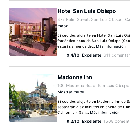
Hotel San Luis Obispo
877 Palm Street, San Luis Obispo, Ca
mapa
Si decides alojarte en Hotel San Luis Ob
fantástica zona de San Luis Obispo (Cen
estarás a menos de...
Más información
9.4/10
Excelente
611 comentar
Madonna Inn
100 Madonna Road, San Luis Obispo,
Mostrar mapa
Si decides alojarte en Madonna Inn de S
separarán diez minutos en coche de Univ
California - San...
Más información
9.2/10
Excelente
1508 comenta