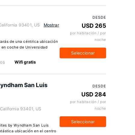
DESDE
California 93401, US
Mostrar
USD 265
por habitación / por
noche
utarás de una céntrica ubicación
s en coche de Universidad
Seleccionar
ios
Wifi gratis
 Wyndham San Luis
DESDE
USD 284
por habitación / por
California 93401, US
noche
Seleccionar
Suites by Wyndham San Luis
tástica ubicación en el centro