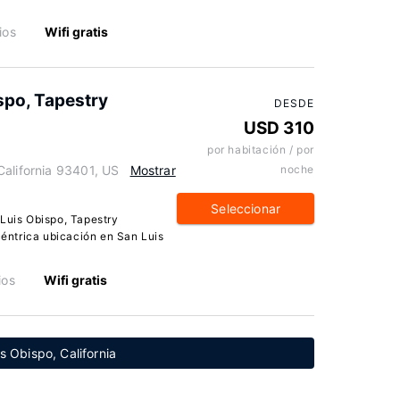
ios
Wifi gratis
spo, Tapestry
DESDE
USD 310
por habitación / por
California 93401, US
Mostrar
noche
Seleccionar
 Luis Obispo, Tapestry
 céntrica ubicación en San Luis
ios
Wifi gratis
s Obispo, California