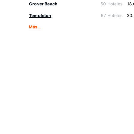
Grover Beach
60 Hoteles
18
Templeton
67 Hoteles
30.
Más…