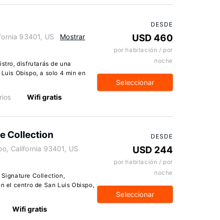
DESDE
ifornia 93401, US
Mostrar
USD 460
por habitación / por
noche
stro, disfrutarás de una
 Luis Obispo, a solo 4 min en
Seleccionar
ios
Wifi gratis
e Collection
DESDE
o, California 93401, US
USD 244
por habitación / por
noche
 Signature Collection,
en el centro de San Luis Obispo,
Seleccionar
Wifi gratis