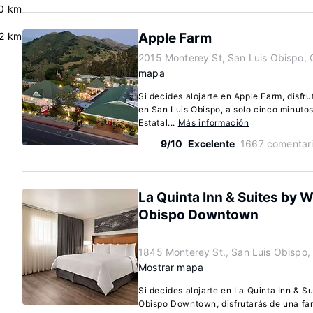
.0 km
2 km
Apple Farm
2015 Monterey St, San Luis Obispo, 
mapa
Si decides alojarte en Apple Farm, disfr
en San Luis Obispo, a solo cinco minuto
Estatal...
Más información
9/10
Excelente
1667 comentar
La Quinta Inn & Suites by
Obispo Downtown
1845 Monterey St., San Luis Obispo, 
Mostrar mapa
Si decides alojarte en La Quinta Inn & 
Obispo Downtown, disfrutarás de una fan