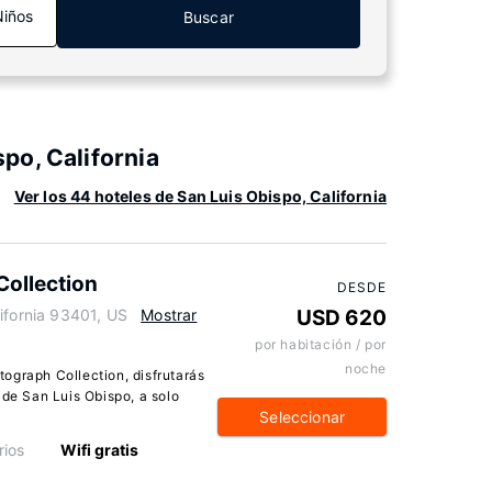
Niños
Buscar
po, California
Ver los 44 hoteles de San Luis Obispo, California
ollection
DESDE
ifornia 93401, US
Mostrar
USD 620
por habitación / por
noche
ograph Collection, disfrutarás
 de San Luis Obispo, a solo
Seleccionar
ios
Wifi gratis