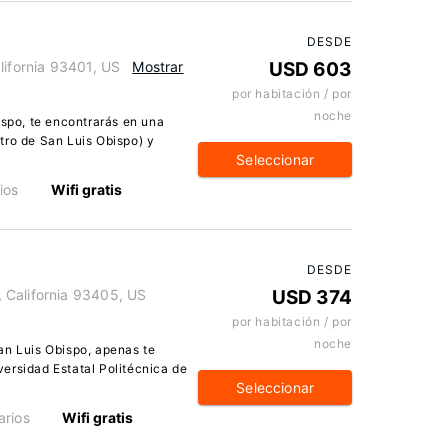
DESDE
lifornia 93401, US
Mostrar
USD 603
por habitación / por
noche
ispo, te encontrarás en una
tro de San Luis Obispo) y
Seleccionar
ios
Wifi gratis
DESDE
 California 93405, US
USD 374
por habitación / por
noche
an Luis Obispo, apenas te
ersidad Estatal Politécnica de
Seleccionar
rios
Wifi gratis