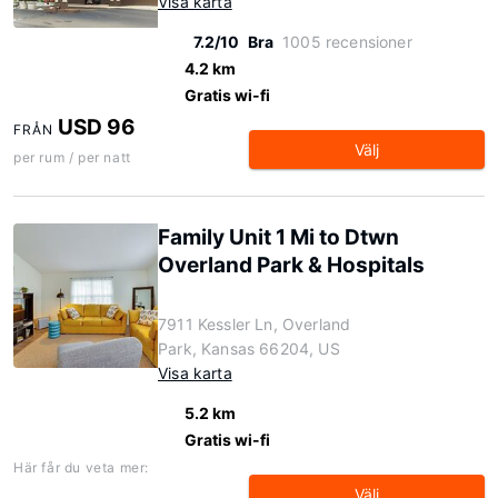
Visa karta
7.2/10
Bra
1005 recensioner
4.2 km
Gratis wi-fi
USD 96
FRÅN
Välj
per rum / per natt
Family Unit 1 Mi to Dtwn
Overland Park & Hospitals
7911 Kessler Ln, Overland
Park, Kansas 66204, US
Visa karta
5.2 km
Gratis wi-fi
Här får du veta mer:
Välj