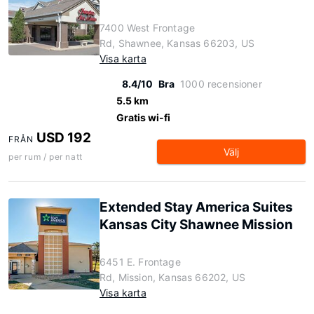
7400 West Frontage
Rd, Shawnee, Kansas 66203, US
Visa karta
8.4/10
Bra
1000 recensioner
5.5 km
Gratis wi-fi
USD 192
FRÅN
Välj
per rum / per natt
Extended Stay America Suites
Kansas City Shawnee Mission
6451 E. Frontage
Rd, Mission, Kansas 66202, US
Visa karta