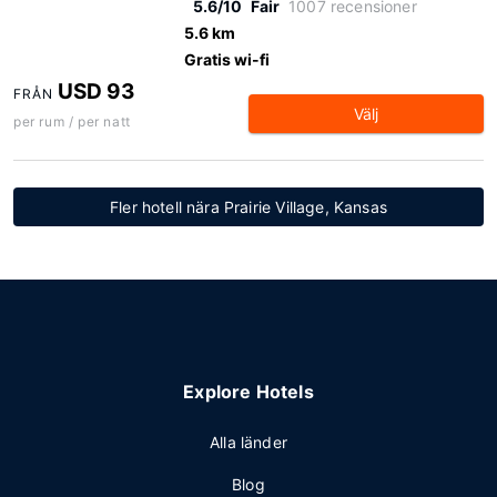
5.6/10
Fair
1007 recensioner
5.6 km
Gratis wi-fi
USD 93
FRÅN
Välj
per rum / per natt
Fler hotell nära Prairie Village, Kansas
Explore Hotels
Alla länder
Blog