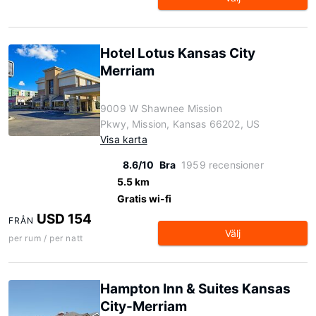
Hotel Lotus Kansas City
Merriam
9009 W Shawnee Mission
Pkwy, Mission, Kansas 66202, US
Visa karta
8.6/10
Bra
1959 recensioner
5.5 km
Gratis wi-fi
USD 154
FRÅN
Välj
per rum / per natt
Hampton Inn & Suites Kansas
City-Merriam