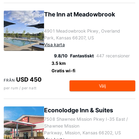
The Inn at Meadowbrook
4901 Meadowbrook Pkwy, Overland
Park, Kansas 66207, US
Visa karta
9.8/10
Fantastiskt
447 recensioner
3.5 km
Gratis wi-fi
USD 450
FRÅN
Välj
per rum / per natt
Econolodge Inn & Suites
7508 Shawnee Mission Pkwy I-35 East /
Shawnee Mission
Parkway, Mission, Kansas 66202, US