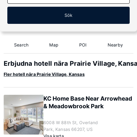
Sök
Search
Map
POI
Nearby
Erbjudna hotell nära Prairie Village, Kans
Fler hotell nära Prairie Village, Kansas
KC Home Base Near Arrowhead
& Meadowbrook Park
6008 W 88th St, Overland
Park, Kansas 66207, US
Visa karta