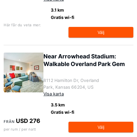
3.1 km
Gratis wi-fi
Här får du veta mer:
Välj
Near Arrowhead Stadium:
Walkable Overland Park Gem
8112 Hamilton Dr, Overland
Park, Kansas 66204, US
Visa karta
3.5 km
Gratis wi-fi
USD 276
FRÅN
Välj
per rum / per natt