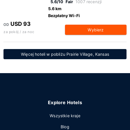
5.6/10
Fair
1007 recenzji
5.6 km
Bezpłatny Wi-Fi
USD 93
OD
Wybierz
za pokój / za noc
Więcej hoteli w pobliżu Prairie Village, Kansas
Explore Hotels
Wszystkie kraje
Blog