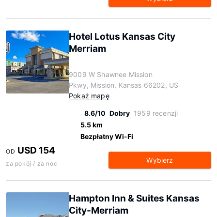
Hotel Lotus Kansas City
Merriam
9009 W Shawnee Mission
Pkwy, Mission, Kansas 66202, US
Pokaż mapę
8.6/10
Dobry
1959 recenzji
5.5 km
Bezpłatny Wi-Fi
USD 154
OD
Wybierz
za pokój / za noc
Hampton Inn & Suites Kansas
City-Merriam