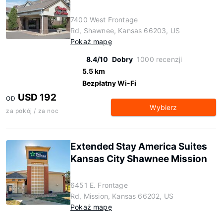
7400 West Frontage
Rd, Shawnee, Kansas 66203, US
Pokaż mapę
8.4/10
Dobry
1000 recenzji
5.5 km
Bezpłatny Wi-Fi
USD 192
OD
Wybierz
za pokój / za noc
Extended Stay America Suites
Kansas City Shawnee Mission
6451 E. Frontage
Rd, Mission, Kansas 66202, US
Pokaż mapę