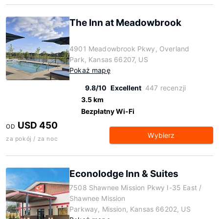
The Inn at Meadowbrook
4901 Meadowbrook Pkwy, Overland
Park, Kansas 66207, US
Pokaż mapę
9.8/10
Excellent
447 recenzji
3.5 km
Bezpłatny Wi-Fi
USD 450
OD
Wybierz
za pokój / za noc
Econolodge Inn & Suites
7508 Shawnee Mission Pkwy I-35 East /
Shawnee Mission
Parkway, Mission, Kansas 66202, US