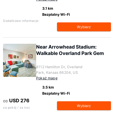
3.1 km
Bezpłatny Wi-Fi
Dodatkowe informacje:
Wybierz
Near Arrowhead Stadium:
Walkable Overland Park Gem
8112 Hamilton Dr, Overland
Park, Kansas 66204, US
Pokaż mapę
3.5 km
Bezpłatny Wi-Fi
USD 276
OD
Wybierz
za pokój / za noc