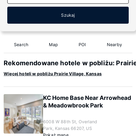
Szukaj
Search
Map
POI
Nearby
Rekomendowane hotele w pobliżu: Prairie
Więcej hoteli w pobliżu Prairie Village, Kansas
KC Home Base Near Arrowhead
& Meadowbrook Park
6008 W 88th St, Overland
Park, Kansas 66207, US
Pokaż mapę