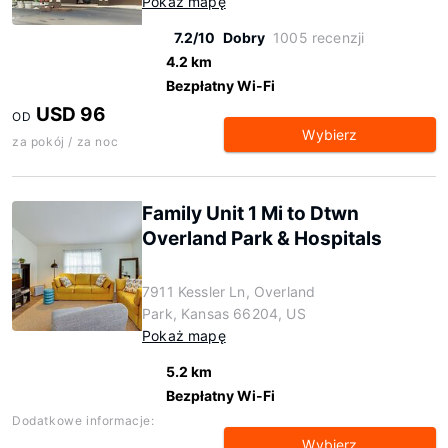
Pokaż mapę
7.2/10
Dobry
1005 recenzji
4.2 km
Bezpłatny Wi-Fi
USD 96
OD
Wybierz
za pokój / za noc
Family Unit 1 Mi to Dtwn
Overland Park & Hospitals
7911 Kessler Ln, Overland
Park, Kansas 66204, US
Pokaż mapę
5.2 km
Bezpłatny Wi-Fi
Dodatkowe informacje:
Wybierz